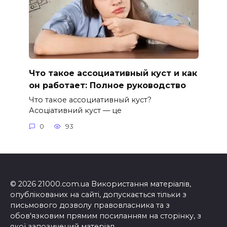
Что такое ассоциативный куст и как
он работает: Полное руководство
Что такое ассоциативный куст?
Асоціативний куст — це
0
93
© 2026 21000.com.ua Використання матеріалів,
опублікованих на сайті, допускається тільки з
письмового дозволу правовласника та з
обов'язковим прямим посиланням на сторінку, з
якої запозичений матеріал.