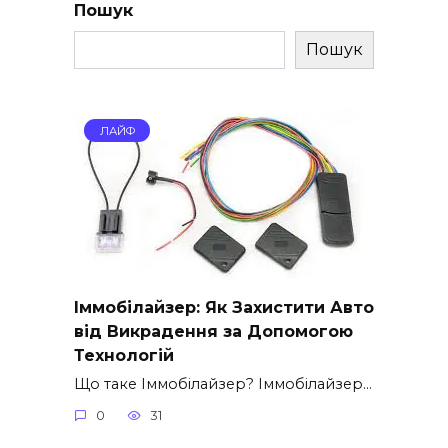
Пошук
Пошук
ЛАЙФ
Іммобілайзер: Як Захистити Авто
від Викрадення за Допомогою
Технологій
Що таке Іммобілайзер? Іммобілайзер…
0
31