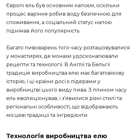
Європі ель був основним напоєм, оскільки
процес варіння робив воду безпечною для
споживання, а соціальний статус напою
піднімав його популярність.
Багато пивоварень того часу розташовувалися
у монастирях, де монахи удосконалювали
рецепти та технології. В Англії та Бельгії
традиція виробництва елю має багатовікову
історію, і ці країни досі є лідерами у
виробництві цього виду пива. З плином часу
ель еволюціонував, і з’явилися різні стилі та
регіональні особливості, що відображають
місцеві традиції та інгредієнти.
Технологія виробництва елю