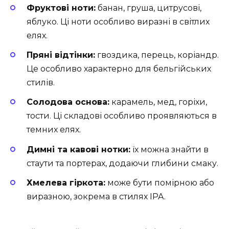
Фруктові ноти:
банан, груша, цитрусові,
яблуко. Ці ноти особливо виразні в світлих
елях.
Пряні відтінки:
гвоздика, перець, коріандр.
Це особливо характерно для бельгійських
стилів.
Солодова основа:
карамель, мед, горіхи,
тости. Ці складові особливо проявляються в
темних елях.
Димні та кавові нотки:
їх можна знайти в
стаути та портерах, додаючи глибини смаку.
Хмелева гіркота:
може бути помірною або
виразною, зокрема в стилях IPA.