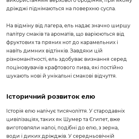
використанням верхового бродіння, при якому
дріжджі піднімаються на поверхню сусла.
На відміну від лагера, ель надає значно ширшу
палітру смаків та ароматів, що варіюються від
фруктових та пряних нот до карамельних і
навіть димних відтінків. Завдяки цій
різноманітності, ель здобуває визнання серед
поціновувачів крафтового пива, які постійно
шукають нові й унікальні смакові відчуття.
Історичний розвиток елю
Історія елю налічує тисячоліття. У стародавніх
цивілізаціях, таких як Шумер та Єгипет, вже
виготовляли напої, подібні до елю, з зерна,
води і диких дріжджів. У середньовічній