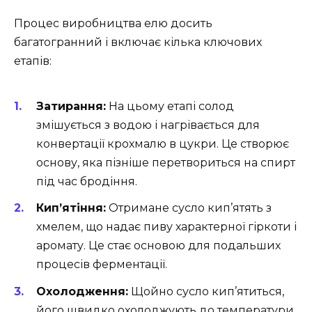
Процес виробництва елю досить
багатогранний і включає кілька ключових
етапів:
Затирання:
На цьому етапі солод
змішується з водою і нагрівається для
конвертації крохмалю в цукри. Це створює
основу, яка пізніше перетвориться на спирт
під час бродіння.
Кип’ятіння:
Отримане сусло кип’ятять з
хмелем, що надає пиву характерної гіркоти і
аромату. Це стає основою для подальших
процесів ферментації.
Охолодження:
Щойно сусло кип’ятиться,
його швидко охолоджують до температури,