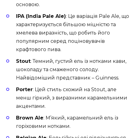
основою.
IPA (India Pale Ale)
: Це варіація Pale Ale, що
характеризується більшою міцністю та
хмелева виразність, що робить його
популярним серед поціновувачів
крафтового пива.
Stout
: Темний, густий ель із нотками кави,
шоколаду та смаженого солоду.
Найвідоміший представник – Guinness.
Porter
: Цей стиль схожий на Stout, але
менш гіркий, з виразними карамельними
акцентами.
Brown Ale
: М’який, карамельний ель із
горіховими нотками.
Belgian Ale
: Бельгійські елі відрізняються