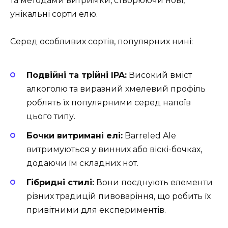
та методами витримки, створюючи нові,
унікальні сорти елю.
Серед особливих сортів, популярних нині:
Подвійні та трійні IPA:
Високий вміст
алкоголю та виразний хмелевий профіль
роблять їх популярними серед напоїв
цього типу.
Бочки витримані елі:
Barreled Ale
витримуються у винних або віскі-бочках,
додаючи їм складних нот.
Гібридні стилі:
Вони поєднують елементи
різних традицій пивоваріння, що робить їх
привітними для експериментів.