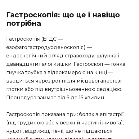
Гастроскопія: що це і навіщо
потрібна
Гастроскопія (ЕГДС —
езофагогастродуоденоскопія) —
ендоскопічний огляд стравоходу, шлунка і
дванадцятипалої кишки. Гастроскоп — тонка
гнучка трубка з відеокамерою на кінці —
вводиться через рот після місцевої анестезії
глотки або під внутрішньовенною седацією.
Процедура займає від 5 до 15 хвилин.
Гастроскопія показана при: болях в епігастрії
(під грудиною або у верхній частині живота);
нудоті, відрижці, печії, що не піддаються