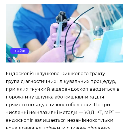
ЛАЙФ
Ендоскопія шлунково-кишкового тракту —
група діагностичних і лікувальних процедур,
при яких гнучкий відеоендоскоп вводиться в
порожнину шлунка або кишківника для
прямого огляду слизової оболонки. Попри
численні неінвазивні методи — УЗД, КТ, МРТ —
ендоскопія залишається незамінною: тільки
вона дозволяє побачити слизову оболонку