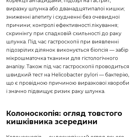
корекції антацидами; підозрі на гастрит,
виразку шлунка або дванадцятипалої кишки;
зниженні апетиту і схудненні без очевидної
причини; контролі ефективності лікування;
скринінгу при спадковій схильності до раку
шлунка. Під час гастроскопії при виявленні
підозрілих ділянок виконується біопсія — забір
мікрошматочка тканини для гістологічного
аналізу. Також під час гастроскопії проводиться
швидкий тест на Helicobacter pylori — бактерію,
що є провідною причиною виразкової хвороби
і значно підвищує ризик раку шлунка.
Колоноскопія: огляд товстого
кишківника зсередини