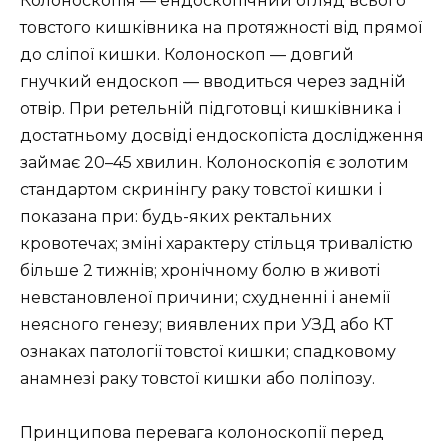
Колоноскопія — ендоскопічний огляд всього
товстого кишківника на протяжності від прямої
до сліпої кишки. Колоноскоп — довгий
гнучкий ендоскоп — вводиться через задній
отвір. При ретельній підготовці кишківника і
достатньому досвіді ендоскопіста дослідження
займає 20–45 хвилин. Колоноскопія є золотим
стандартом скринінгу раку товстої кишки і
показана при: будь-яких ректальних
кровотечах; зміні характеру стільця тривалістю
більше 2 тижнів; хронічному болю в животі
невстановленої причини; схудненні і анемії
неясного генезу; виявлених при УЗД або КТ
ознаках патології товстої кишки; спадковому
анамнезі раку товстої кишки або поліпозу.
Принципова перевага колоноскопії перед