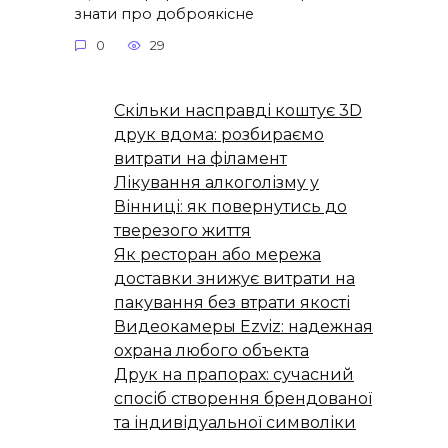
знати про доброякісне
0
29
Скільки насправді коштує 3D
друк вдома: розбираємо
витрати на філамент
Лікування алкоголізму у
Вінниці: як повернутись до
тверезого життя
Як ресторан або мережа
доставки знижує витрати на
пакування без втрати якості
Видеокамеры Ezviz: надежная
охрана любого объекта
Друк на прапорах: сучасний
спосіб створення брендованої
та індивідуальної символіки