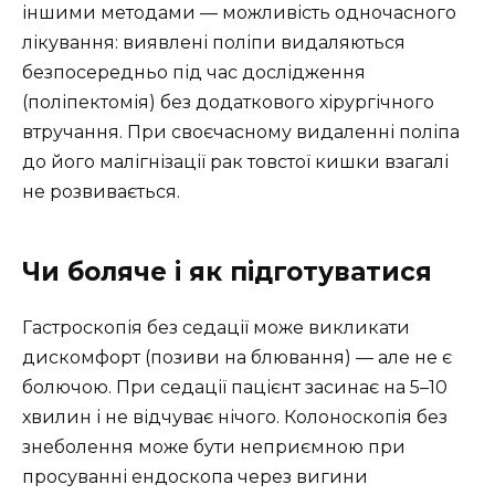
іншими методами — можливість одночасного
лікування: виявлені поліпи видаляються
безпосередньо під час дослідження
(поліпектомія) без додаткового хірургічного
втручання. При своєчасному видаленні поліпа
до його малігнізації рак товстої кишки взагалі
не розвивається.
Чи боляче і як підготуватися
Гастроскопія без седації може викликати
дискомфорт (позиви на блювання) — але не є
болючою. При седації пацієнт засинає на 5–10
хвилин і не відчуває нічого. Колоноскопія без
знеболення може бути неприємною при
просуванні ендоскопа через вигини