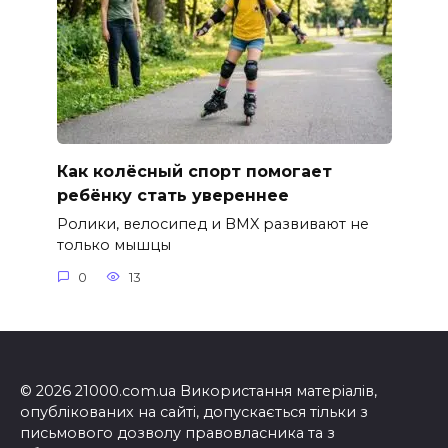
Как колёсный спорт помогает
ребёнку стать увереннее
Ролики, велосипед и BMX развивают не
только мышцы
0
13
© 2026 21000.com.ua Використання матеріалів,
опублікованих на сайті, допускається тільки з
письмового дозволу правовласника та з