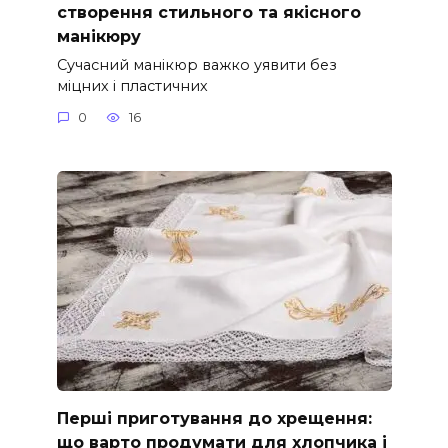
створення стильного та якісного
манікюру
Сучасний манікюр важко уявити без
міцних і пластичних
0
16
Перші приготування до хрещення:
що варто продумати для хлопчика і