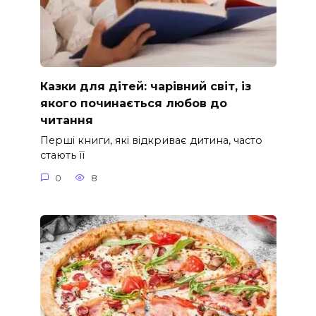
Казки для дітей: чарівний світ, із
якого починається любов до
читання
Перші книги, які відкриває дитина, часто
стають її
0
8