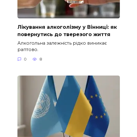
Лікування алкоголізму у Вінниці: як
повернутись до тверезого життя
Алкогольна залежність рідко виникає
раптово.
0
8