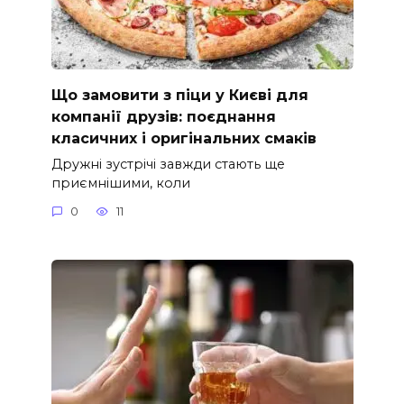
Що замовити з піци у Києві для
компанії друзів: поєднання
класичних і оригінальних смаків
Дружні зустрічі завжди стають ще
приємнішими, коли
0
11