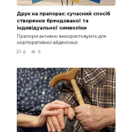
Друк на прапорах: сучасний спосіб
створення брендованої та
індивідуальної символіки
Прапори активно використовують для
корпоративної айдентики
0
11