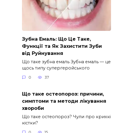
Зубна Емаль: Що Це Таке,
Функції та Як Захистити Зуби
від Руйнування
Що таке зубна емаль Зубна емаль — це
щось типу супергеройського
0
37
Що таке остеопороз: причини,
симптоми та методи лікування
хвороби
Що таке остеопороз? Чули про крихкі
кістки?
0
15