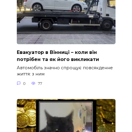
Евакуатор в Вінниці – коли він
потрібен та як його викликати
Автомобіль значно спрощує повсякденне
життя: з ним
0
77