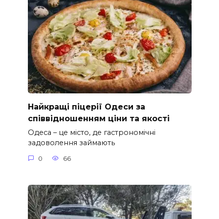
Найкращі піцерії Одеси за
співвідношенням ціни та якості
Одеса – це місто, де гастрономічні
задоволення займають
0
66