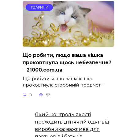
ТВАРИНИ
Що робити, якщо ваша кішка
проковтнула щось небезпечне?
– 21000.com.ua
Що робити, якщо ваша кішка
проковтнула сторонній предмет –
0
53
Який контроль якості
проходить дитячий одяг від
виробника: важливе для
партнерів і батьків