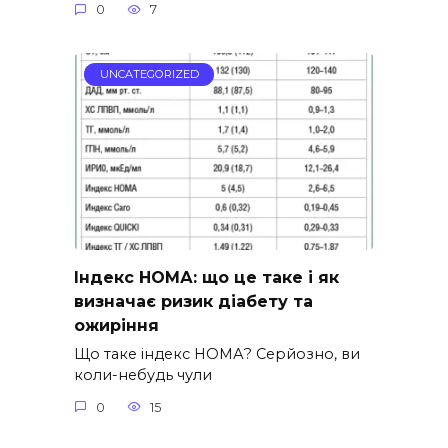
0
7
UNCATEGORIZED
Індекс НОМА: що це таке і як
визначає ризик діабету та
ожиріння
Що таке індекс НОМА? Серйозно, ви
коли-небудь чули
0
15