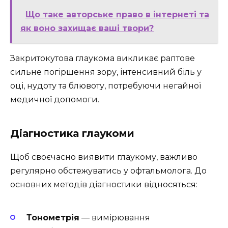
Що таке авторське право в інтернеті та
як воно захищає ваші твори?
Закритокутова глаукома викликає раптове
сильне погіршення зору, інтенсивний біль у
оці, нудоту та блювоту, потребуючи негайної
медичної допомоги.
Діагностика глаукоми
Щоб своєчасно виявити глаукому, важливо
регулярно обстежуватись у офтальмолога. До
основних методів діагностики відносяться:
Тонометрія
— вимірювання