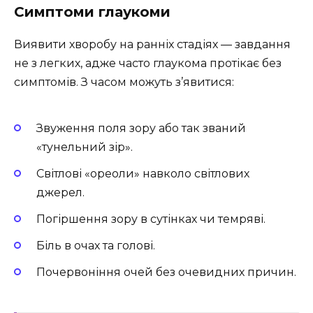
Симптоми глаукоми
Виявити хворобу на ранніх стадіях — завдання
не з легких, адже часто глаукома протікає без
симптомів. З часом можуть з’явитися:
Звуження поля зору або так званий
«тунельний зір».
Світлові «ореоли» навколо світлових
джерел.
Погіршення зору в сутінках чи темряві.
Біль в очах та голові.
Почервоніння очей без очевидних причин.