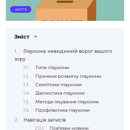
ЖИТТЯ
Зміст
Глаукома: невидимий ворог вашого
зору
Типи глаукоми
Причини розвитку глаукоми
Симптоми глаукоми
Діагностика глаукоми
Методи лікування глаукоми
Профілактика глаукоми
Навігація записів
Пов’язані новини