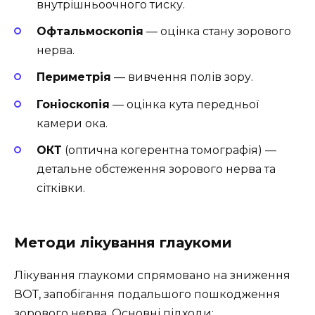
внутрішньоочного тиску.
Офтальмоскопія
— оцінка стану зорового
нерва.
Периметрія
— вивчення полів зору.
Гоніоскопія
— оцінка кута передньої
камери ока.
ОКТ
(оптична когерентна томографія) —
детальне обстеження зорового нерва та
сітківки.
Методи лікування глаукоми
Лікування глаукоми спрямовано на зниження
ВОТ, запобігання подальшого пошкодження
зорового нерва. Основні підходи: