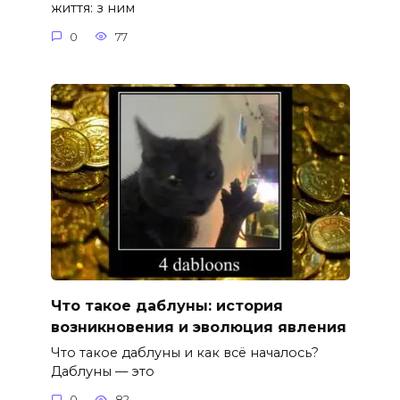
життя: з ним
0
77
Что такое даблуны: история
возникновения и эволюция явления
Что такое даблуны и как всё началось?
Даблуны — это
0
82