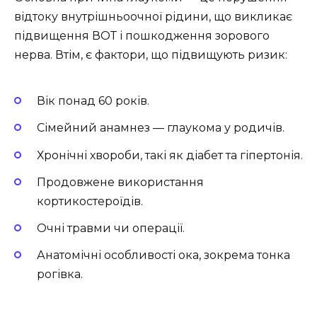
відтоку внутрішньоочної рідини, що викликає
підвищення ВОТ і пошкодження зорового
нерва. Втім, є фактори, що підвищують ризик:
Вік понад 60 років.
Сімейний анамнез — глаукома у родичів.
Хронічні хвороби, такі як діабет та гіпертонія.
Продовжене використання
кортикостероїдів.
Очні травми чи операції.
Анатомічні особливості ока, зокрема тонка
рогівка.