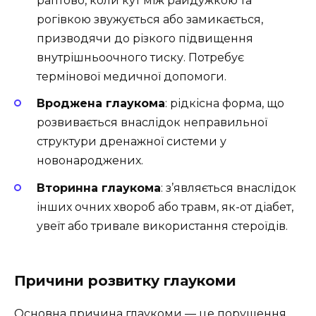
раптово, коли кут між райдужкою та
рогівкою звужується або замикається,
призводячи до різкого підвищення
внутрішньоочного тиску. Потребує
термінової медичної допомоги.
Вроджена глаукома
: рідкісна форма, що
розвивається внаслідок неправильної
структури дренажної системи у
новонароджених.
Вторинна глаукома
: з’являється внаслідок
інших очних хвороб або травм, як-от діабет,
увеїт або тривале використання стероїдів.
Причини розвитку глаукоми
Основна причина глаукоми — це порушення