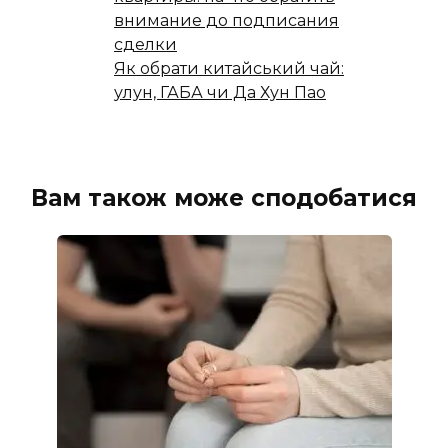
внимание до подписания
сделки
Як обрати китайський чай:
улун, ГАБА чи Да Хун Пао
Вам також може сподобатися