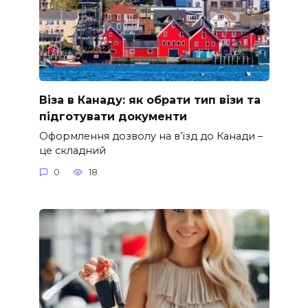
Віза в Канаду: як обрати тип візи та
підготувати документи
Оформлення дозволу на в’їзд до Канади –
це складний
0
18