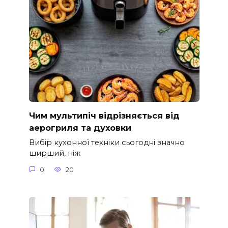
Чим мультипіч відрізняється від
аерогриля та духовки
Вибір кухонної техніки сьогодні значно
ширший, ніж
0
20