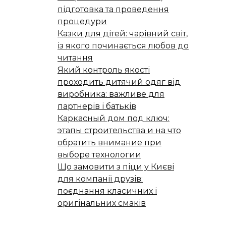
підготовка та проведення
процедури
Казки для дітей: чарівний світ,
із якого починається любов до
читання
Який контроль якості
проходить дитячий одяг від
виробника: важливе для
партнерів і батьків
Каркасный дом под ключ:
этапы строительства и на что
обратить внимание при
выборе технологии
Що замовити з піци у Києві
для компанії друзів:
поєднання класичних і
оригінальних смаків