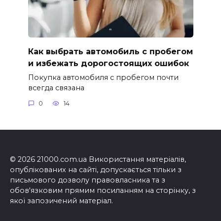
Как выбрать автомобиль с пробегом
и избежать дорогостоящих ошибок
Покупка автомобиля с пробегом почти
всегда связана
0
14
© 2026 21000.com.ua Використання матеріалів,
опублікованих на сайті, допускається тільки з
письмового дозволу правовласника та з
обов'язковим прямим посиланням на сторінку, з
якої запозичений матеріал.