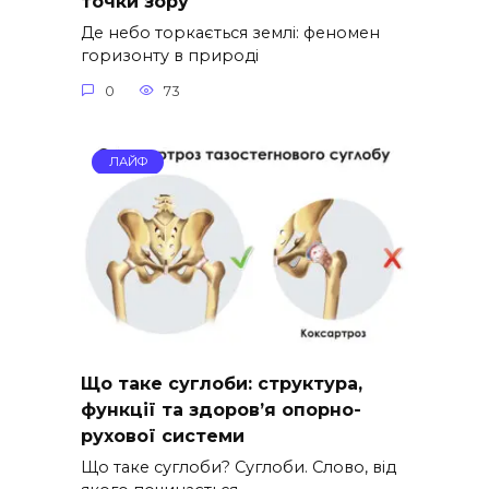
точки зору
Де небо торкається землі: феномен
горизонту в природі
0
73
ЛАЙФ
Що таке суглоби: структура,
функції та здоров’я опорно-
рухової системи
Що таке суглоби? Суглоби. Слово, від