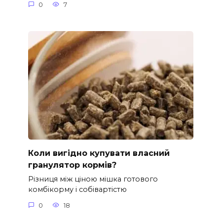
0
7
Коли вигідно купувати власний
гранулятор кормів?
Різниця між ціною мішка готового
комбікорму і собівартістю
0
18