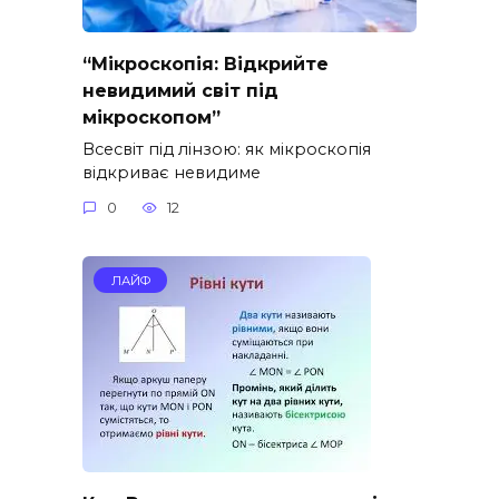
“Мікроскопія: Відкрийте
невидимий світ під
мікроскопом”
Всесвіт під лінзою: як мікроскопія
відкриває невидиме
0
12
ЛАЙФ