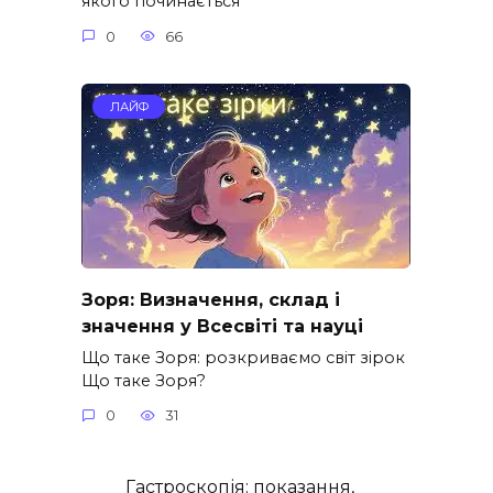
якого починається
0
66
ЛАЙФ
Зоря: Визначення, склад і
значення у Всесвіті та науці
Що таке Зоря: розкриваємо світ зірок
Що таке Зоря?
0
31
Гастроскопія: показання,