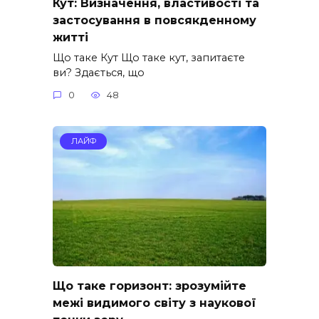
Кут: Визначення, властивості та
застосування в повсякденному
житті
Що таке Кут Що таке кут, запитаєте
ви? Здається, що
0
48
ЛАЙФ
Що таке горизонт: зрозумійте
межі видимого світу з наукової