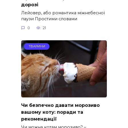
дорозі
Лейовер, або романтика міжнебесної
паузи Простими словами
0
21
ТВАРИНИ
Чи безпечно давати морозиво
вашому коту: поради та
рекомендації
Чи можна котам морозиво? –