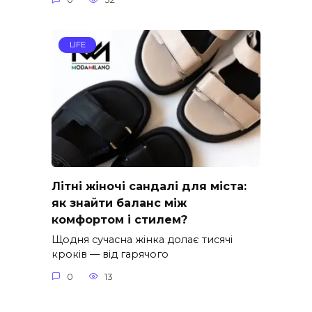
LIFE
Літні жіночі сандалі для міста:
як знайти баланс між
комфортом і стилем?
Щодня сучасна жінка долає тисячі
кроків — від гарячого
0
13