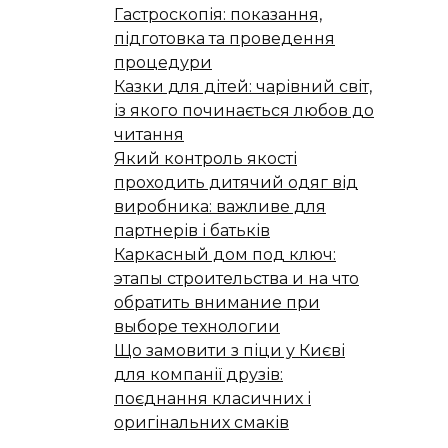
Гастроскопія: показання,
підготовка та проведення
процедури
Казки для дітей: чарівний світ,
із якого починається любов до
читання
Який контроль якості
проходить дитячий одяг від
виробника: важливе для
партнерів і батьків
Каркасный дом под ключ:
этапы строительства и на что
обратить внимание при
выборе технологии
Що замовити з піци у Києві
для компанії друзів:
поєднання класичних і
оригінальних смаків