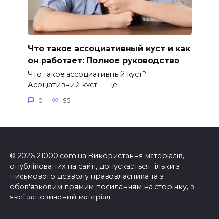
Что такое ассоциативный куст и как
он работает: Полное руководство
Что такое ассоциативный куст?
Асоціативний куст — це
0
95
© 2026 21000.com.ua Використання матеріалів,
опублікованих на сайті, допускається тільки з
письмового дозволу правовласника та з
обов'язковим прямим посиланням на сторінку, з
якої запозичений матеріал.