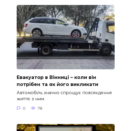
Евакуатор в Вінниці – коли він
потрібен та як його викликати
Автомобіль значно спрощує повсякденне
життя: з ним
0
78