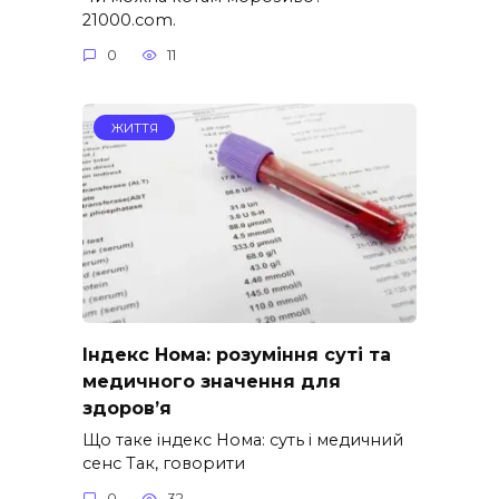
21000.com.
0
11
ЖИТТЯ
Індекс Нома: розуміння суті та
медичного значення для
здоров’я
Що таке індекс Нома: суть і медичний
сенс Так, говорити
0
32