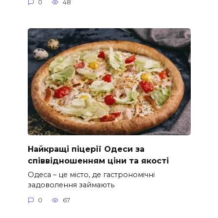
0
48
Найкращі піцерії Одеси за
співвідношенням ціни та якості
Одеса – це місто, де гастрономічні
задоволення займають
0
67