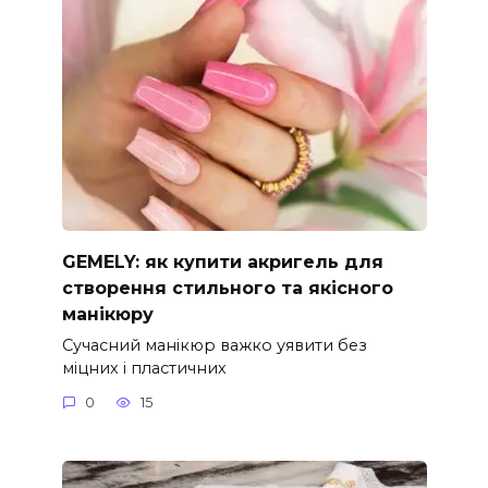
GEMELY: як купити акригель для
створення стильного та якісного
манікюру
Сучасний манікюр важко уявити без
міцних і пластичних
0
15