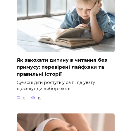
Як закохати дитину в читання без
примусу: перевірені лайфхаки та
правильні історії
Сучасні діти ростуть у світі, де увагу
щосекунди виборюють
0
15