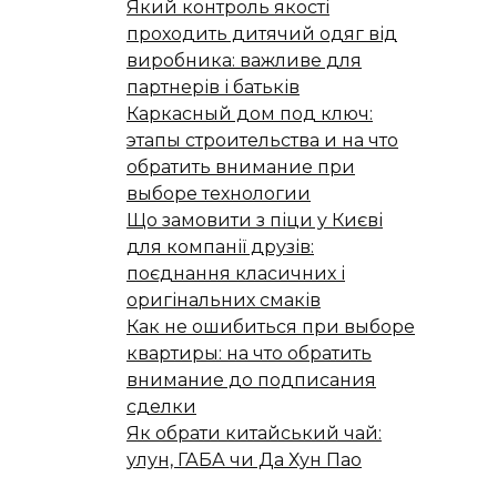
Який контроль якості
проходить дитячий одяг від
виробника: важливе для
партнерів і батьків
Каркасный дом под ключ:
этапы строительства и на что
обратить внимание при
выборе технологии
Що замовити з піци у Києві
для компанії друзів:
поєднання класичних і
оригінальних смаків
Как не ошибиться при выборе
квартиры: на что обратить
внимание до подписания
сделки
Як обрати китайський чай:
улун, ГАБА чи Да Хун Пао