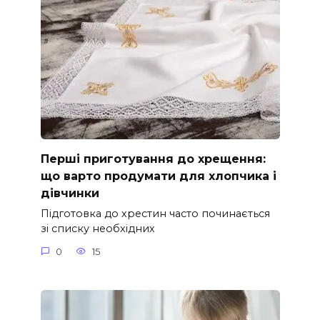
Перші приготування до хрещення:
що варто продумати для хлопчика і
дівчинки
Підготовка до хрестин часто починається
зі списку необхідних
0
15