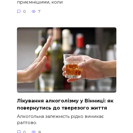
приємнішими, коли
0
7
Лікування алкоголізму у Вінниці: як
повернутись до тверезого життя
Алкогольна залежність рідко виникає
раптово.
0
8