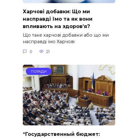
Харчові добавки: Що ми
насправді їмо та як вони
впливають на здоров’я?
Що таке харчові добавки або що ми
насправді їмо Харчові
0
21
ПОРАДИ
“Государственный бюджет: