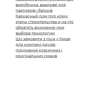
виробника: важливе для
партнерів і батьків
Каркасный дом под ключ:
этапы строительства и на что
обратить внимание при
выборе технологии
Що замовити з піци у Києві
для компанії друзів:
поєднання класичних і
оригінальних смаків