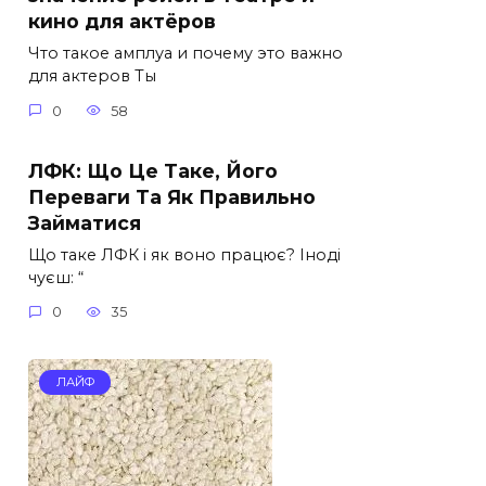
кино для актёров
Что такое амплуа и почему это важно
для актеров Ты
0
58
ЛФК: Що Це Таке, Його
Переваги Та Як Правильно
Займатися
Що таке ЛФК і як воно працює? Іноді
чуєш: “
0
35
ЛАЙФ