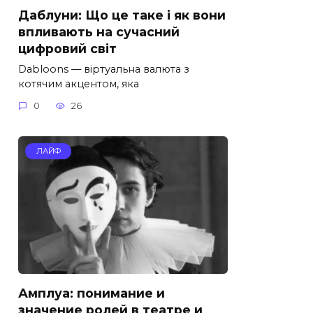
Даблуни: Що це таке і як вони
впливають на сучасний
цифровий світ
Dabloons — віртуальна валюта з
котячим акцентом, яка
0
26
ЛАЙФ
Амплуа: понимание и
значение ролей в театре и