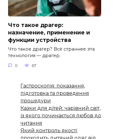
Что такое драгер:
назначение, применение и
функции устройства
Что такое драгер? Всё страннее эта
технология — драгер.
0
67
Гастроскопія: показання,
підготовка та проведення
процедури
Казки для дітей: чарівний світ,
із якого починається любов до
читання
Який контроль якості
проходить дитячий одяг від