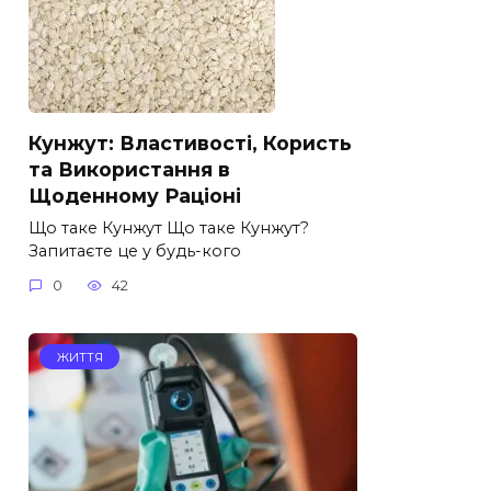
Кунжут: Властивості, Користь
та Використання в
Щоденному Раціоні
Що таке Кунжут Що таке Кунжут?
Запитаєте це у будь-кого
0
42
ЖИТТЯ