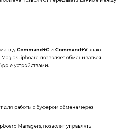
 обмена позволяют передавать данные между
команду
Command+C
и
Command+V
знают
 Magic Clipboard позволяет обмениваться
pple устройствами.
ит для работы с буфером обмена через
pboard Managers, позволят управлять