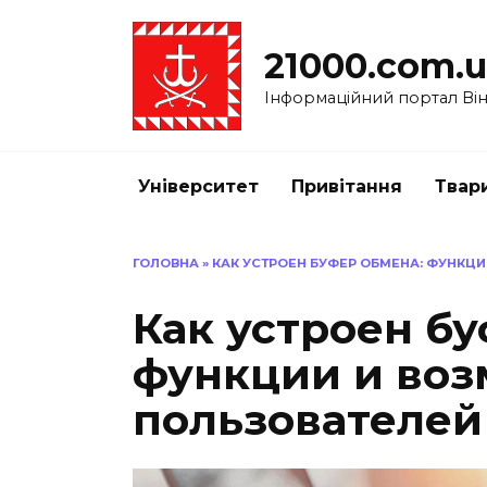
Перейти
до
21000.com.
вмісту
Інформаційний портал Вінн
Університет
Привітання
Твар
ГОЛОВНА
»
КАК УСТРОЕН БУФЕР ОБМЕНА: ФУНКЦ
Как устроен бу
функции и воз
пользователей