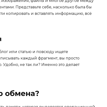
т, изображения, файлы и многое другое между
тами. Представьте себе, насколько была бы
ти копировать и вставлять информацию, всё
я
 блог или статью и повсюду ищете
еписывать каждый фрагмент, вы просто
. Удобно, не так ли? Именно это делает
р обмена?
сть памяти, которая выделяется операционной