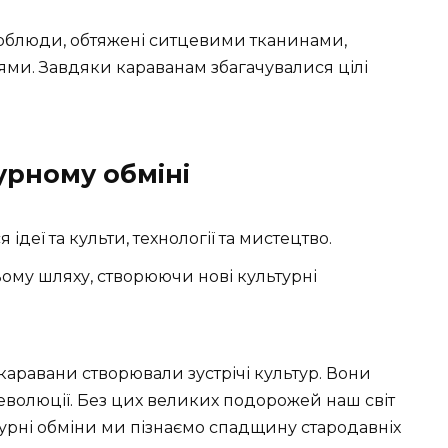
 верблюди, обтяжені ситцевими тканинами,
ми. Завдяки караванам збагачувалися цілі
урному обміні
еї та культи, технології та мистецтво.
ньому шляху, створюючи нові культурні
аравани створювали зустрічі культур. Вони
еволюції. Без цих великих подорожей наш світ
турні обміни ми пізнаємо спадщину стародавніх