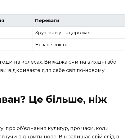
ня
Переваги
Зручність у подорожах
Незалежність
годи на колесах. Виїжджаючи на вихідні або
и відкриваєте для себе світ по-новому.
ван? Це більше, ніж
у, про об’єднання культур, про часи, коли
гнучи відкрити нове. Він залишає свій слід в