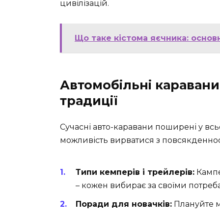
цивілізацій.
Що таке кістома яєчника: основ
Автомобільні каравани:
традиції
Сучасні авто-каравани поширені у всьо
можливість вирватися з повсякденнос
Типи кемперів і трейлерів:
Кампе
– кожен вибирає за своїми потреб
Поради для новачків:
Плануйте м