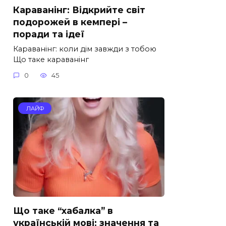
Караванінг: Відкрийте світ
подорожей в кемпері –
поради та ідеї
Караванінг: коли дім завжди з тобою
Що таке караванінг
0
45
ЛАЙФ
Що таке “хабалка” в
українській мові: значення та