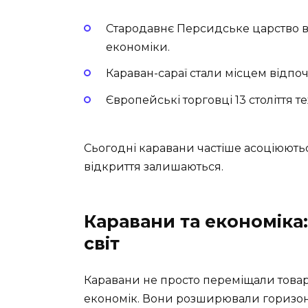
Стародавнє Персидське царство в
економіки.
Караван-сараї стали місцем відпо
Європейські торговці 13 століття
Сьогодні каравани частіше асоціюютьс
відкриття залишаються.
Каравани та економіка:
світ
Каравани не просто переміщали товар
економік. Вони розширювали горизонт