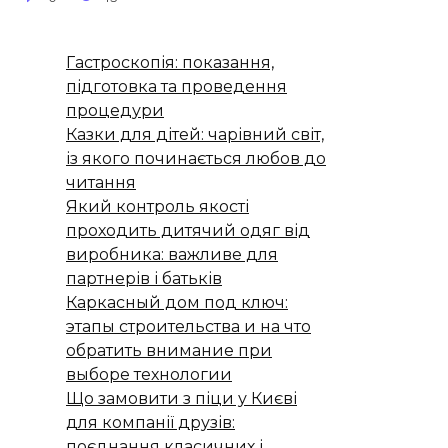
Гастроскопія: показання,
підготовка та проведення
процедури
Казки для дітей: чарівний світ,
із якого починається любов до
читання
Який контроль якості
проходить дитячий одяг від
виробника: важливе для
партнерів і батьків
Каркасный дом под ключ:
этапы строительства и на что
обратить внимание при
выборе технологии
Що замовити з піци у Києві
для компанії друзів:
поєднання класичних і