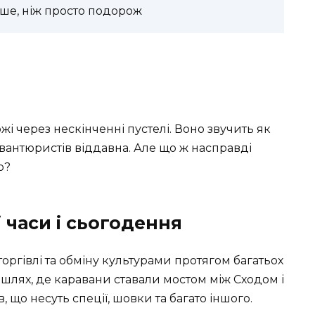
ьше, ніж просто подорож
і через нескінченні пустелі. Воно звучить як
авантюристів віддавна. Але що ж насправді
ю?
і часи і сьогодення
ргівлі та обміну культурами протягом багатьох
шлях, де каравани ставали мостом між Сходом і
що несуть спеції, шовки та багато іншого.