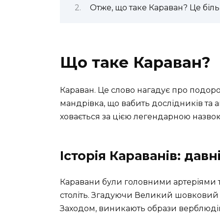
Отже, що таке Караван? Це біл
Що таке Караван?
Караван. Це слово нагадує про подорож
мандрівка, що вабить дослідників та 
ховається за цією легендарною назво
Історія Караванів: давн
Каравани були головними артеріями то
століть. Згадуючи Великий шовковий 
Заходом, виникають образи верблюдів, 