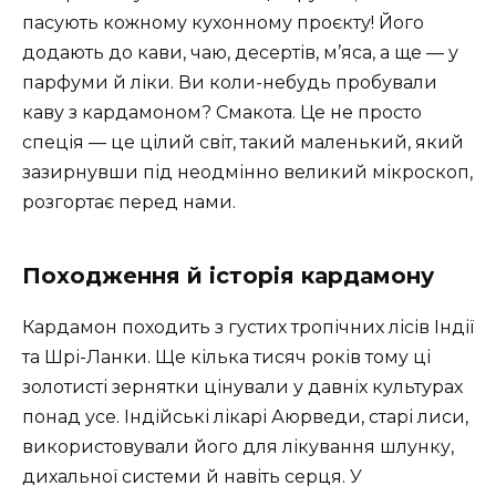
пасують кожному кухонному проєкту! Його
додають до кави, чаю, десертів, м’яса, а ще — у
парфуми й ліки. Ви коли-небудь пробували
каву з кардамоном? Смакота. Це не просто
спеція — це цілий світ, такий маленький, який
зазирнувши під неодмінно великий мікроскоп,
розгортає перед нами.
Походження й історія кардамону
Кардамон походить з густих тропічних лісів Індії
та Шрі-Ланки. Ще кілька тисяч років тому ці
золотисті зернятки цінували у давніх культурах
понад усе. Індійські лікарі Аюрведи, старі лиси,
використовували його для лікування шлунку,
дихальної системи й навіть серця. У