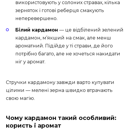
використовують у солоних стравах, кілька
зерняток і готові реберця смакують
неперевершено.
Білий кардамон
— це відбілений зелений
кардамон, м’якший на смак, але менш
ароматний. Підійде у ті страви, де його
потрібно багато, але не хочеться накидати
ніг у аромат.
Стручки кардамону завжди варто купувати
цілими — мелені зерна швидко втрачають
свою магію.
Чому кардамон такий особливий:
користь і аромат