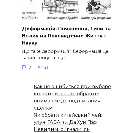
Деформація: Пояснення, Типи та
Вплив на Повсякденне Життя і
Науку
Що таке деформація? Деформація! Це
такий концепт, що
0
21
Как не ошибиться при выборе
квартиры: на что обратить
внимание до подписания
сделки
Як обрати китайський чай:
улун, ГАБА чи Да Хун Пао
Невидимі сигнали: як