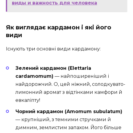
виды и важность для человека
Як виглядає кардамон і які його
види
Існують три основні види кардамону:
Зелений кардамон (Elettaria
cardamomum)
— найпоширеніший і
найдорожчий. О, цей ніжний, солодкувато-
лимонний аромат з відтінками камфори й
евкаліпту!
Чорний кардамон (Amomum subulatum)
— крупніший, з темними стручками й
димним, землистим запахом. Його більше