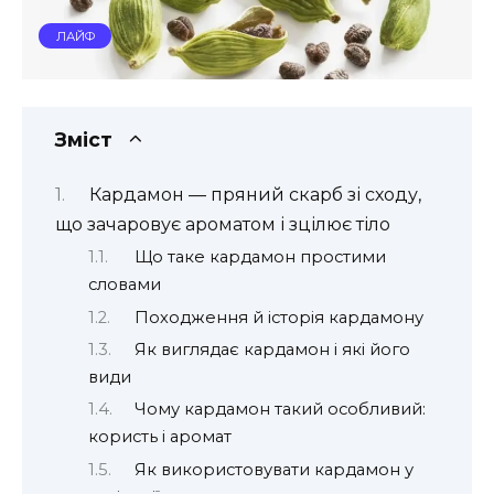
ЛАЙФ
Зміст
Кардамон — пряний скарб зі сходу,
що зачаровує ароматом і зцілює тіло
Що таке кардамон простими
словами
Походження й історія кардамону
Як виглядає кардамон і які його
види
Чому кардамон такий особливий:
користь і аромат
Як використовувати кардамон у