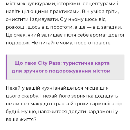
міст між культурами, історіями, рецептурами і
навіть цілющими практиками. Він уміє зігріти,
очистити і здивувати. Є у ньому щось від
розкоші, щось від простоти, а ще — від загадки.
Це смак, який залишає після себе аромат довгої
подорожі. Не питайте чому, просто повірте.
Що таке City Pass: туристична карта
для зручного подорожування містом
Нехай у вашій кухні знайдеться місце для
цього скарбу. І нехай його зернятка додадуть
не лише смаку до страв, а й трохи гармонії в сірі
будні. Ну що, наважитеся додати кардамон і у
ваше життя?