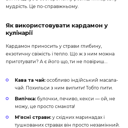
мудрість. Це по-справжньому.
Як використовувати кардамон у
кулінарії
Кардамон приносить у страви глибину,
екзотичну свіжість і тепло. Що ж з ним можна
приготувати? А є його що, ти не повіриш…
Кава та чай:
особливо індійський масала-
чай. Похильси з ним випити! Тобто пити.
Випічка:
булочки, печиво, кекси — ой, не
можу, це просто смакота!
М’ясні страви:
у східних маринадах і
тушкованих стравах він просто незамінний.