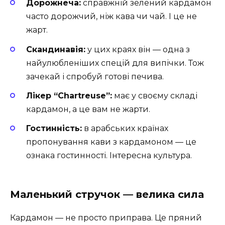
Дорожнеча:
справжній зелений кардамон
часто дорожчий, ніж кава чи чай. І це не
жарт.
Скандинавія:
у цих краях він — одна з
найулюбленіших спецій для випічки. Тож
зачекай і спробуй готові печива.
Лікер “Chartreuse”:
має у своєму складі
кардамон, а це вам не жарти.
Гостинність:
в арабських країнах
пропонування кави з кардамоном — це
ознака гостинності. Інтересна культура.
Маленький стручок — велика сила
Кардамон — не просто приправа. Це пряний