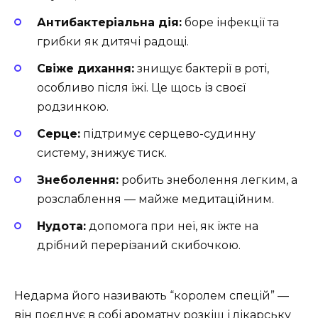
Антибактеріальна дія:
боре інфекції та
грибки як дитячі радощі.
Свіже дихання:
знищує бактерії в роті,
особливо після їжі. Це щось із своєї
родзинкою.
Серце:
підтримує серцево-судинну
систему, знижує тиск.
Знеболення:
робить знеболення легким, а
розслаблення — майже медитаційним.
Нудота:
допомога при неї, як їжте на
дрібний перерізаний скибочкою.
Недарма його називають “королем спецій” —
він поєднує в собі ароматну розкіш і лікарську