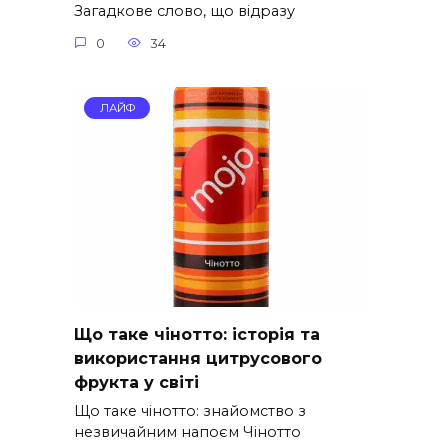
Загадкове слово, що відразу
0
34
ЛАЙФ
Що таке чінотто: історія та
використання цитрусового
фрукта у світі
Що таке чінотто: знайомство з
незвичайним напоєм Чінотто