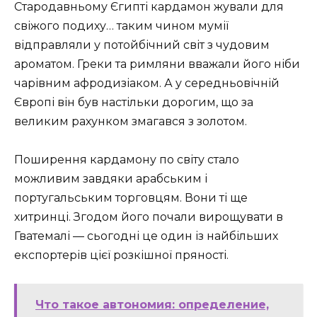
Стародавньому Єгипті кардамон жували для
свіжого подиху… таким чином мумії
відправляли у потойбічний світ з чудовим
ароматом. Греки та римляни вважали його ніби
чарівним афродизіаком. А у середньовічній
Європі він був настільки дорогим, що за
великим рахунком змагався з золотом.
Поширення кардамону по світу стало
можливим завдяки арабським і
португальським торговцям. Вони ті ще
хитринці. Згодом його почали вирощувати в
Гватемалі — сьогодні це один із найбільших
експортерів цієї розкішної пряності.
Что такое автономия: определение,