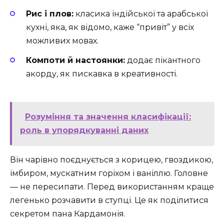
Рис і плов:
класика індійської та арабської
кухні, яка, як відомо, каже “привіт” у всіх
можливих мовах.
Компоти й настоянки:
додає пікантного
акорду, як пискавка в креативності.
Розуміння та значення класифікації:
роль в упорядкуванні даних
Він чарівно поєднується з корицею, гвоздикою,
імбиром, мускатним горіхом і ваніллю. Головне
— не пересипати. Перед використанням краще
легенько розчавити в ступці. Це як поділитися
секретом пана Кардамонія.