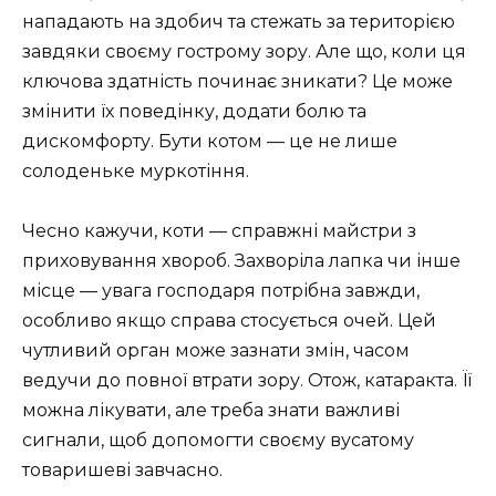
нападають на здобич та стежать за територією
завдяки своєму гострому зору. Але що, коли ця
ключова здатність починає зникати? Це може
змінити їх поведінку, додати болю та
дискомфорту. Бути котом — це не лише
солоденьке муркотіння.
Чесно кажучи, коти — справжні майстри з
приховування хвороб. Захворіла лапка чи інше
місце — увага господаря потрібна завжди,
особливо якщо справа стосується очей. Цей
чутливий орган може зазнати змін, часом
ведучи до повної втрати зору. Отож, катаракта. Її
можна лікувати, але треба знати важливі
сигнали, щоб допомогти своєму вусатому
товаришеві завчасно.