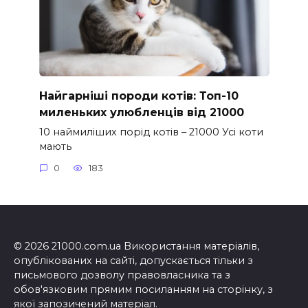
Найгарніші породи котів: Топ-10
миленьких улюбленців від 21000
10 наймиліших порід котів – 21000 Усі коти
мають
0
183
© 2026 21000.com.ua Використання матеріалів,
опублікованих на сайті, допускається тільки з
письмового дозволу правовласника та з
обов'язковим прямим посиланням на сторінку, з
якої запозичений матеріал.