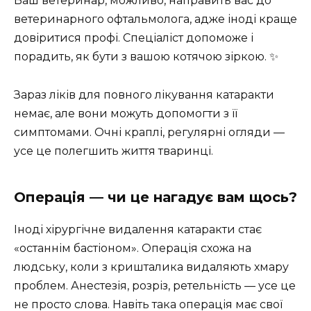
Ваш ветеринар, можливо, направить вас до
ветеринарного офтальмолога, адже іноді краще
довіритися профі. Спеціаліст допоможе і
порадить, як бути з вашою котячою зіркою. ✨
Зараз ліків для повного лікування катаракти
немає, але вони можуть допомогти з її
симптомами. Очні краплі, регулярні огляди —
усе це полегшить життя тваринці.
Операція — чи це нагадує вам щось?
Іноді хірургічне видалення катаракти стає
«останнім бастіоном». Операція схожа на
людську, коли з кришталика видаляють хмару
проблем. Анестезія, розріз, ретельність — усе це
не просто слова. Навіть така операція має свої