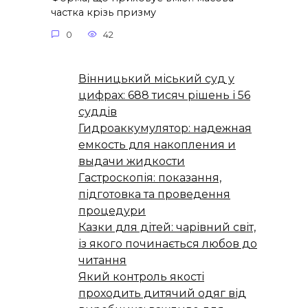
частка крізь призму
0
42
Вінницький міський суд у
цифрах: 688 тисяч рішень і 56
суддів
Гидроаккумулятор: надежная
емкость для накопления и
выдачи жидкости
Гастроскопія: показання,
підготовка та проведення
процедури
Казки для дітей: чарівний світ,
із якого починається любов до
читання
Який контроль якості
проходить дитячий одяг від