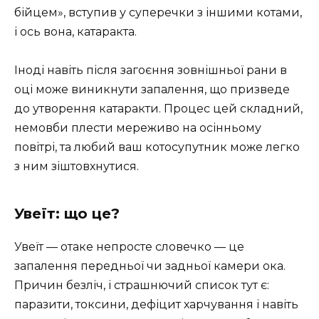
бійцем», вступив у суперечки з іншими котами,
і ось вона, катаракта.
Іноді навіть після загоєння зовнішньої рани в
оці може виникнути запалення, що призведе
до утворення катаракти. Процес цей складний,
немовби плести мереживо на осінньому
повітрі, та любий ваш котосупутник може легко
з ним зіштовхнутися.
Увеїт: що це?
Увеїт — отаке непросте словечко — це
запалення передньої чи задньої камери ока.
Причин безліч, і страшнючий список тут є:
паразити, токсини, дефіцит харчування і навіть