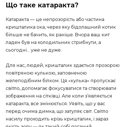
Що таке катаракта?
Катаракта — це непрозорість або частина
кришталика ока, через яку бідолашний котик
більше не бачить, як раніше. Вчора ваш кит
ладен був на холодильник стрибнути, а
сьогодні… уже не дуже.
Для нас, людей, кришталик здається прозорою
повітряною кулькою, заповненою
желеподібним білком. Ця «кулька» пропускає
світло, допомагає фокусуватися та створювати
зображення на сітківці. Але коли з’являється
катаракта, все змінюється. Уявіть, що у вас
перед очима димка, що затуляє світ. Світло
насилу проходить крізь кришталик, і зараз
якість зору — як такий собі поганий