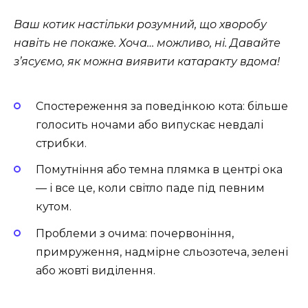
Ваш котик настільки розумний, що хворобу
навіть не покаже. Хоча… можливо, ні. Давайте
з’ясуємо, як можна виявити катаракту вдома!
Спостереження за поведінкою кота: більше
голосить ночами або випускає невдалі
стрибки.
Помутніння або темна плямка в центрі ока
— і все це, коли світло паде під певним
кутом.
Проблеми з очима: почервоніння,
примруження, надмірне сльозотеча, зелені
або жовті виділення.