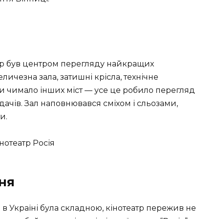
атр був центром перегляду найкращих
личезна зала, затишні крісла, технічне
и чимало інших міст — усе це робило перегляд
дачів. Зал наповнювався сміхом і сльозами,
и.
ня
я в Україні була складною, кінотеатр пережив не