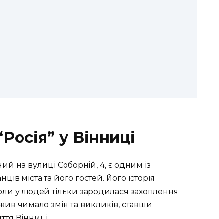
“Росія” у Вінниці
ний на вулиці Соборній, 4, є одним із
ів міста та його гостей. Його історія
коли у людей тільки зародилася захоплення
жив чимало змін та викликів, ставши
ття Вінниці.