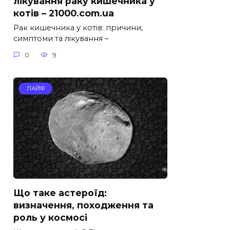
лікування раку кишечника у
котів – 21000.com.ua
Рак кишечника у котів: причини,
симптоми та лікування –
0
9
ЛАЙФ
Що таке астероїд:
визначення, походження та
роль у космосі