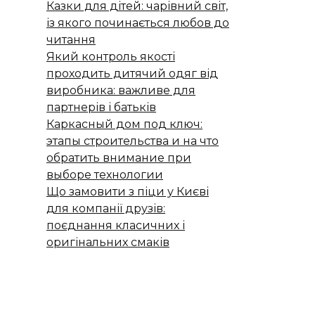
Казки для дітей: чарівний світ,
із якого починається любов до
читання
Який контроль якості
проходить дитячий одяг від
виробника: важливе для
партнерів і батьків
Каркасный дом под ключ:
этапы строительства и на что
обратить внимание при
выборе технологии
Що замовити з піци у Києві
для компанії друзів:
поєднання класичних і
оригінальних смаків