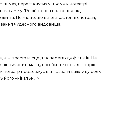
ільмах, переглянутих у цьому кінотеатрі.
ння саме у “Росії”, перші враження від
 життя. Це місце, що викликає теплі спогади,
кування чудесного видовища.
е, ніж просто місце для перегляду фільмів. Це
ий вінничанин має тут особисте спогад, історію
, кінотеатр продовжує відігравати важливу роль
ить його унікальним.