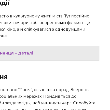
дії
тю в культурному житті міста. Тут постійно
ечірки, вечори з обговореннями фільмів. Це
я кіно, а й спілкуватися з однодумцями,
ове.
інниця – деталі
ння
отеатрі “Росія”, ось кілька порад. Зверніть
в соціальних мережах. Придивіться до
н заздалегідь, щоб уникнути черг. Спробуйте
чатку сеансу — випити каву в кафе поруч,