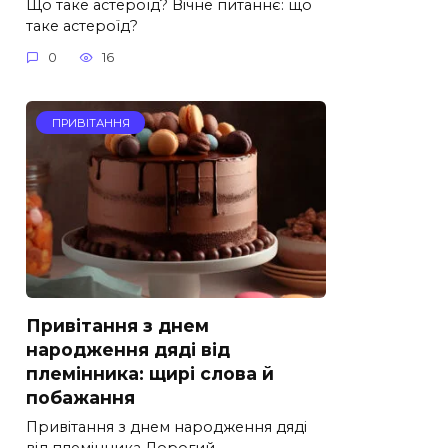
Що таке астероїд? Вічне питаннє: що
таке астероїд?
0
16
ПРИВІТАННЯ
Привітання з днем
народження дяді від
племінника: щирі слова й
побажання
Привітання з днем народження дяді