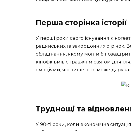
Перша сторінка історії
У перші роки свого існування кіноте
радянських та закордонних стрічок. Ве
обладнання, якому могли б позаздрит
кінофільмів справжнім святом для гля
емоціями, які лише кіно може даруват
Труднощі та відновлен
У 90-ті роки, коли економічна ситуаці