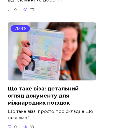
від племінника Дорогий
0
117
ЛАЙФ
Що таке віза: детальний
огляд документу для
міжнародних поїздок
Що таке віза: просто про складне Що
таке віза?
0
18