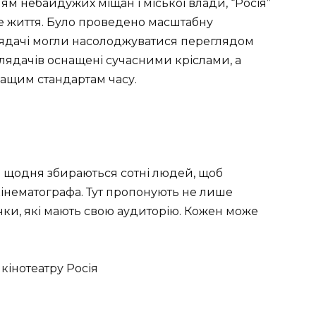
ям небайдужих міщан і міської влади, “Росія”
ве життя. Було проведено масштабну
глядачі могли насолоджуватися переглядом
глядачів оснащені сучасними кріслами, а
ащим стандартам часу.
де щодня збираються сотні людей, щоб
інематографа. Тут пропонують не лише
ічки, які мають свою аудиторію. Кожен може