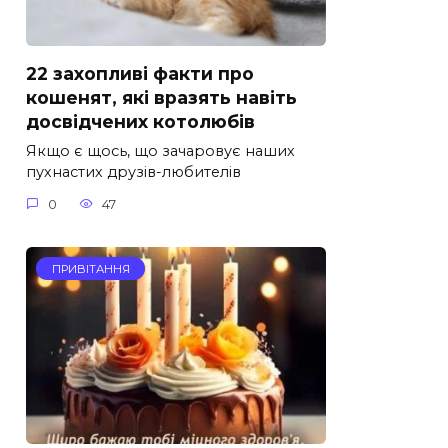
22 захопливі факти про
кошенят, які вразять навіть
досвідчених котолюбів
Якщо є щось, що зачаровує наших
пухнастих друзів-любителів
0
47
ПРИВІТАННЯ