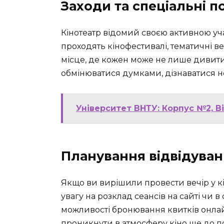
Заходи та спеціальні по
Кінотеатр відомий своєю активною учас
проходять кінофестивалі, тематичні в
місце, де кожен може не лише дивитис
обмінюватися думками, дізнаватися н
Університет ВНТУ: Корпус №2, В
Планування відвідува
Якщо ви вирішили провести вечір у кін
увагу на розклад сеансів на сайті чи 
можливості бронювання квитків онлай
проникнути в атмосферу кіно ще до по