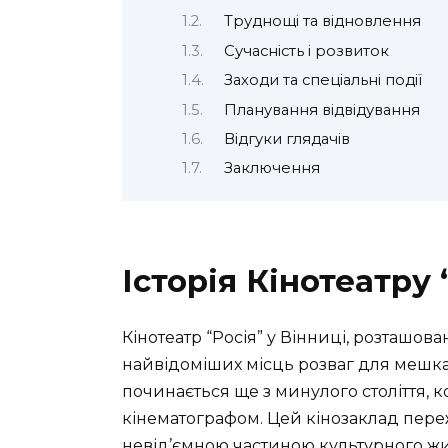
Труднощі та відновлення
Сучасність і розвиток
Заходи та спеціальні події
Планування відвідування
Відгуки глядачів
Заключення
Історія Кінотеатру 
Кінотеатр “Росія” у Вінниці, розташова
найвідоміших місць розваг для мешканц
починається ще з минулого століття, 
кінематографом. Цей кінозаклад пере
невід’ємною частиною культурного жи