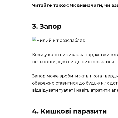
Читайте також: Як визначити, чи ва
3. Запор
Коли у котів виникає запор, їхні живо
не захотіти, щоб ви до них торкалися.
Запор може зробити живіт кота тверд
обережно ставитися до будь-яких дото
відвідувати туалет і навіть втратити ап
4. Кишкові паразити