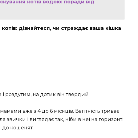
скування котів водою: поради від
котів: дізнайтеся, чи страждає ваша кішка
 і роздутим, на дотик він твердий.
амами вже з 4 до 6 місяців. Вагітність триває
а звички і виглядає так, ніби в неї на горизонті
я до кошенят!