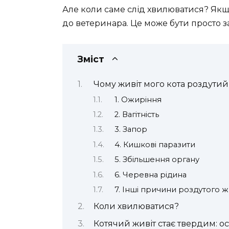
Але коли саме слід хвилюватися? Якщо
до ветеринара. Це може бути просто за
Зміст
Чому живіт мого кота роздутий
1. Ожиріння
2. Вагітність
3. Запор
4. Кишкові паразити
5. Збільшення органу
6. Черевна рідина
7. Інші причини роздутого ж
Коли хвилюватися?
Котячий живіт стає твердим: о