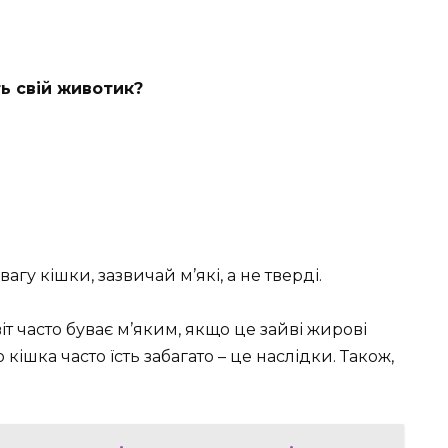
ь свій животик?
агу кішки, зазвичай м’які, а не тверді.
т часто буває м’яким, якщо це зайві жирові
 кішка часто їсть забагато – це наслідки. Також,