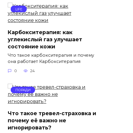
LIFE
Карбокситерапия: как
углекислый газ улучшает
состояние кожи
Что такое карбокситерапия и почему
она работает Карбокситерапия
0
24
ПОРАДИ
Что такое тревел-страховка и
почему её важно не
игнорировать?