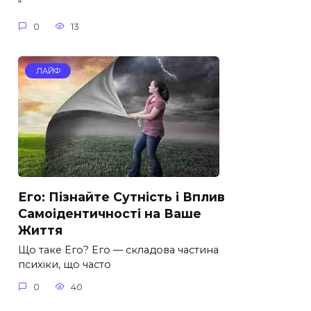
“
0
13
ЛАЙФ
Его: Пізнайте Сутність і Вплив
Самоідентичності на Ваше
Життя
Що таке Его? Его — складова частина
психіки, що часто
0
40