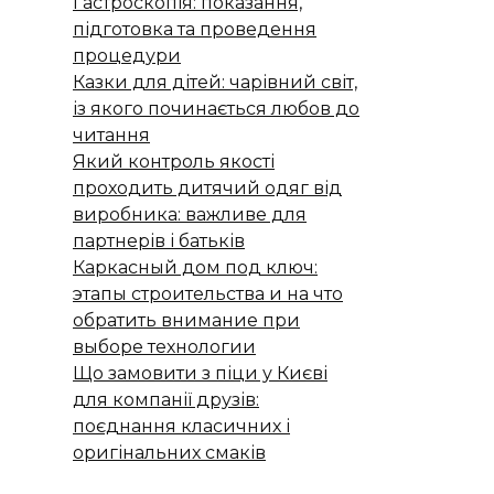
Гастроскопія: показання,
підготовка та проведення
процедури
Казки для дітей: чарівний світ,
із якого починається любов до
читання
Який контроль якості
проходить дитячий одяг від
виробника: важливе для
партнерів і батьків
Каркасный дом под ключ:
этапы строительства и на что
обратить внимание при
выборе технологии
Що замовити з піци у Києві
для компанії друзів:
поєднання класичних і
оригінальних смаків