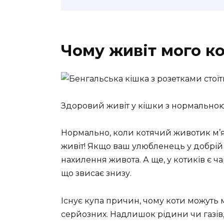
Чому живіт мого ко
Здоровий живіт у кішки з нормальною
Нормально, коли котячий животик м’яки
живіт! Якщо ваш улюбленець у добрій 
нахилення живота. А ще, у котиків є ч
що звисає знизу.
Існує купа причин, чому коти можуть 
серйозних. Надлишок рідини чи газів,