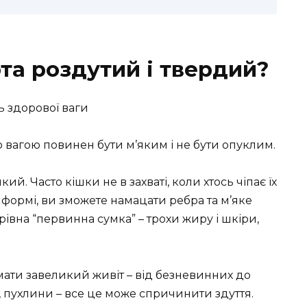
та роздутий і твердий?
 вагою повинен бути м’яким і не бути опуклим.
й. Часто кішки не в захваті, коли хтось чіпає їх
формі, ви зможете намацати ребра та м’яке
арівна “первинна сумка” – трохи жиру і шкіри,
мати завеликий живіт – від безневинних до
 пухлини – все це може спричинити здуття.