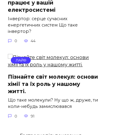
працює у вашій
електросистемі
Інвертор: серце сучасних
енергетичних систем Що таке
інвертор?
0
44
ЛАЙФ
Пізнайте світ молекул: основи
хімії та їх роль у нашому
житті.
Що таке молекули? Ну що ж, друже, ти
коли-небудь замислювався
0
91