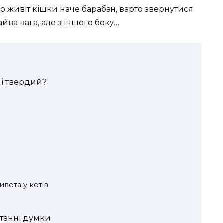
 живіт кішки наче барабан, варто звернутися
йва вага, але з іншого боку…
 і твердий?
ивота у котів
станні думки