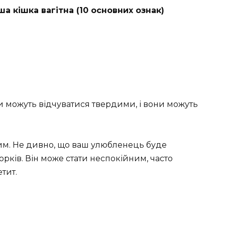
ша кішка вагітна (10 основних ознак)
ти можуть відчуватися твердими, і вони можуть
им. Не дивно, що ваш улюбленець буде
рків. Він може стати неспокійним, часто
етит.