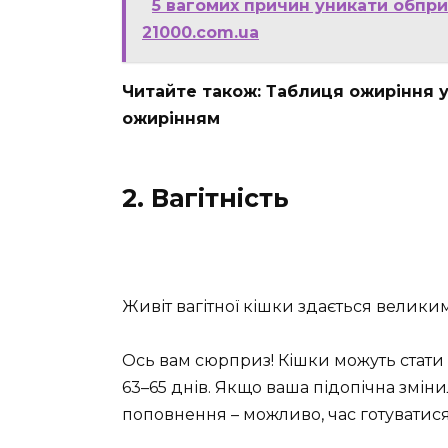
5 вагомих причин уникати обпри
21000.com.ua
Читайте також: Таблиця ожиріння у 
ожирінням
2. Вагітність
Живіт вагітної кішки здається великим
Ось вам сюрприз! Кішки можуть стати м
63–65 днів. Якщо ваша підопічна змінил
поповнення – можливо, час готуватис