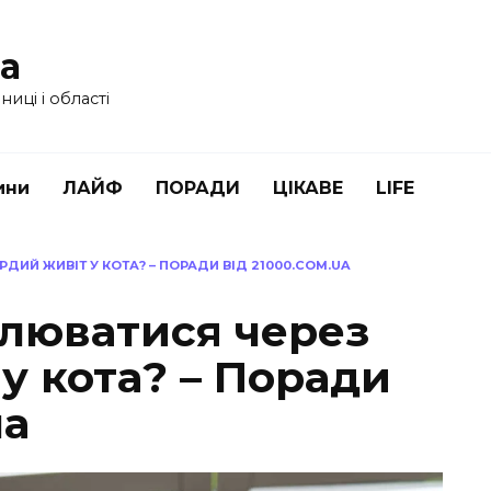
ua
иці і області
ини
ЛАЙФ
ПОРАДИ
ЦІКАВЕ
LIFE
ДИЙ ЖИВІТ У КОТА? – ПОРАДИ ВІД 21000.COM.UA
илюватися через
у кота? – Поради
ua