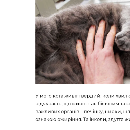
У мого кота живіт твердий: коли хвил
відчуваєте, що живіт став більшим та 
важливих органів – печінку, нирки, ш
ознакою ожиріння. Та інколи, здуття 