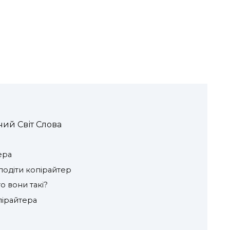
чий Світ Слова
ера
лодіти копірайтер
о вони такі?
пірайтера