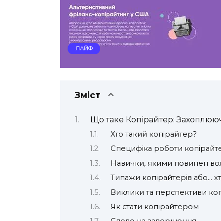
ЛАЙФ
Зміст
Що таке Копірайтер: Захоплюю
Хто такий копірайтер?
Специфіка роботи копірайт
Навички, якими повинен во
Типажи копірайтерів або… хт
Виклики та перспективи ко
Як стати копірайтером