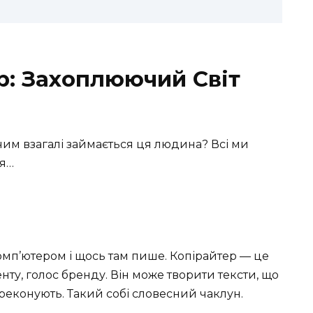
р: Захоплюючий Світ
 чим взагалі займається ця людина? Всі ми
ся…
омп’ютером і щось там пише. Копірайтер — це
енту, голос бренду. Він може творити тексти, що
реконують. Такий собі словесний чаклун.