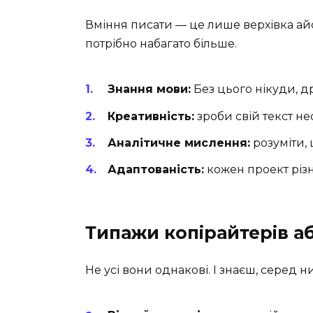
Вміння писати — це лише верхівка ай
потрібно набагато більше.
Знання мови:
Без цього нікуди, д
Креативність:
зроби свій текст н
Аналітичне мислення:
розуміти, 
Адаптованість:
кожен проект різн
Типажи копірайтерів аб
Не усі вони однакові. І знаєш, серед н