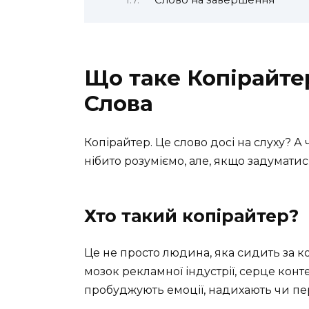
Слово на завершення
Що таке Копірайте
Слова
Копірайтер. Це слово досі на слуху? А
нібито розуміємо, але, якщо задумати
Хто такий копірайтер?
Це не просто людина, яка сидить за к
мозок рекламної індустрії, серце конт
пробуджують емоції, надихають чи пе