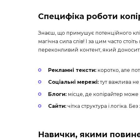
Специфіка роботи копі
Знаєш, що примушує потенційного кліє
магічна сила слів! І за цим часто стої
переконливий контент, який доносит
Рекламні тексти:
коротко, але по
Соціальні мережі:
тут важлива не 
Блоги:
місце, де копірайтер може
Сайти:
чітка структура і логіка. Без 
Навички, якими повине