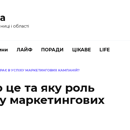
ua
иці і області
ини
ЛАЙФ
ПОРАДИ
ЦІКАВЕ
LIFE
ІГРАЄ В УСПІХУ МАРКЕТИНГОВИХ КАМПАНІЙ?
 це та яку роль
іху маркетингових