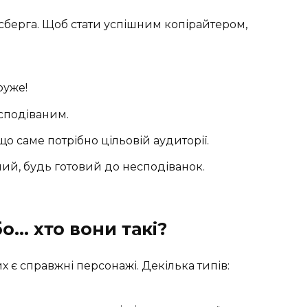
сберга. Щоб стати успішним копірайтером,
руже!
есподіваним.
що саме потрібно цільовій аудиторії.
ий, будь готовий до несподіванок.
о… хто вони такі?
их є справжні персонажі. Декілька типів: