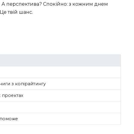
! А перспектива? Спокійно: з кожним днем ​​
Це твій шанс.
книги з копірайтингу
х проектах
опоможе