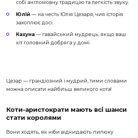
собі англомовну традицію та легкість звуку.
Юлій
— на честь Юлія Цезаря, чия історія
захоплює досі.
Кахуна
— гавайський мудрець, якщо ваш
кіт головний добряга у домі.
Цезар — грандіозний і мудрий, тими словами
можна описати найбільш великого кота!
Коти-аристократи мають всі шанси
стати королями
Вони ходять, як ніби відкидають пилюку