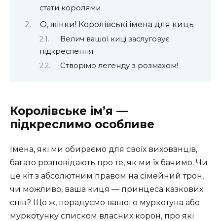
стати королями
О, жінки! Королівські імена для киць
Велич вашої киці заслуговує
підкреслення
Створімо легенду з розмахом!
Королівське ім’я —
підкреслимо особливе
Імена, які ми обираємо для своїх вихованців,
багато розповідають про те, як ми їх бачимо. Чи
це кіт з абсолютним правом на сімейний трон,
чи можливо, ваша киця — принцеса казкових
снів? Що ж, порадуємо вашого муркотуна або
муркотунку списком власних корон, про які