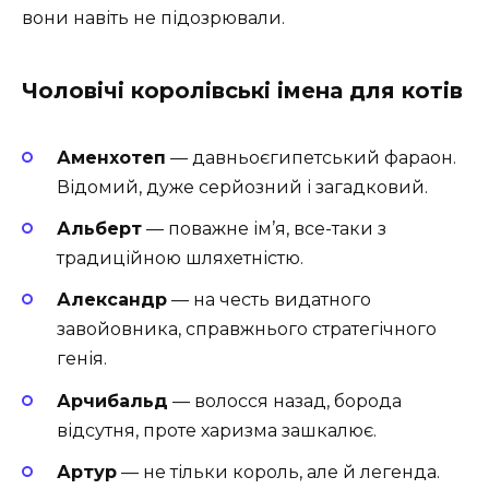
вони навіть не підозрювали.
Чоловічі королівські імена для котів
Аменхотеп
— давньоєгипетський фараон.
Відомий, дуже серйозний і загадковий.
Альберт
— поважне ім’я, все-таки з
традиційною шляхетністю.
Александр
— на честь видатного
завойовника, справжнього стратегічного
генія.
Арчибальд
— волосся назад, борода
відсутня, проте харизма зашкалює.
Артур
— не тільки король, але й легенда. ️