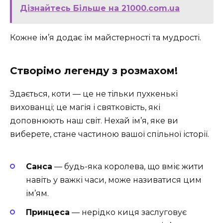
Дізнайтесь Більше на 21000.com.ua
Кожне ім’я додає їм майстерності та мудрості.
Створімо легенду з розмахом!
Здається, коти — це не тільки пухкенькі
вихованці; це магія і святковість, які
доповнюють наш світ. Нехай ім’я, яке ви
виберете, стане частиною вашої спільної історії.
Санса
— будь-яка королева, що вміє жити
навіть у важкі часи, може називатися цим
ім’ям.
Принцеса
— нерідко киця заслуговує