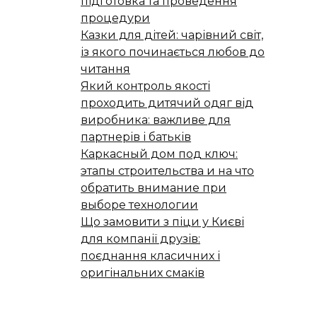
підготовка та проведення
процедури
Казки для дітей: чарівний світ,
із якого починається любов до
читання
Який контроль якості
проходить дитячий одяг від
виробника: важливе для
партнерів і батьків
Каркасный дом под ключ:
этапы строительства и на что
обратить внимание при
выборе технологии
Що замовити з піци у Києві
для компанії друзів:
поєднання класичних і
оригінальних смаків