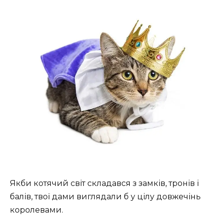
Якби котячий світ складався з замків, тронів і
балів, твої дами виглядали б у цілу довжечінь
королевами.