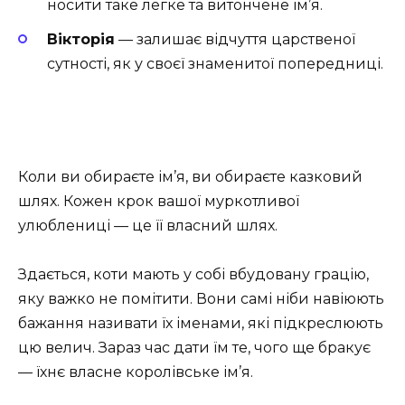
носити таке легке та витончене ім’я.
Вікторія
— залишає відчуття царственої
сутності, як у своєї знаменитої попередниці.
Коли ви обираєте ім’я, ви обираєте казковий
шлях. Кожен крок вашої муркотливої
улюблениці — це її власний шлях.
Здається, коти мають у собі вбудовану грацію,
яку важко не помітити. Вони самі ніби навіюють
бажання називати їх іменами, які підкреслюють
цю велич. Зараз час дати їм те, чого ще бракує
— їхнє власне королівське ім’я.