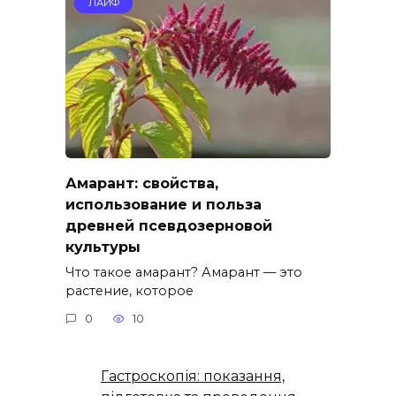
ЛАЙФ
Амарант: свойства,
использование и польза
древней псевдозерновой
культуры
Что такое амарант? Амарант — это
растение, которое
0
10
Гастроскопія: показання,