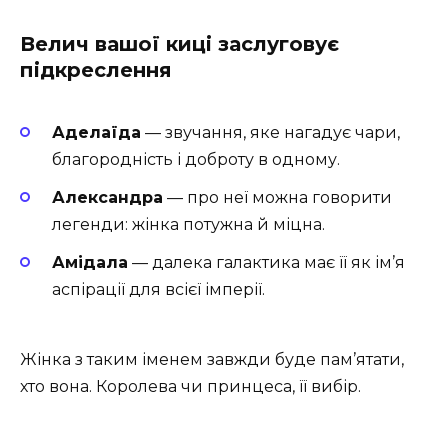
Велич вашої киці заслуговує
підкреслення
Аделаїда
— звучання, яке нагадує чари,
благородність і доброту в одному.
Александра
— про неї можна говорити
легенди: жінка потужна й міцна.
Амідала
— далека галактика має її як ім’я
аспірації для всієї імперії.
Жінка з таким іменем завжди буде пам’ятати,
хто вона. Королева чи принцеса, її вибір.