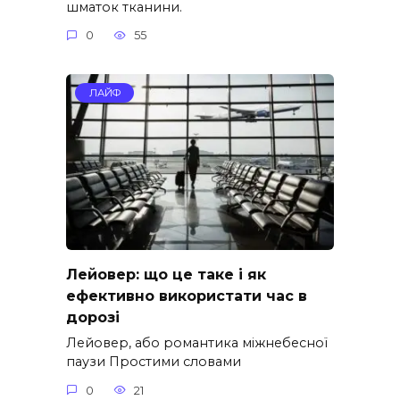
шматок тканини.
0
55
ЛАЙФ
Лейовер: що це таке і як
ефективно використати час в
дорозі
Лейовер, або романтика міжнебесної
паузи Простими словами
0
21