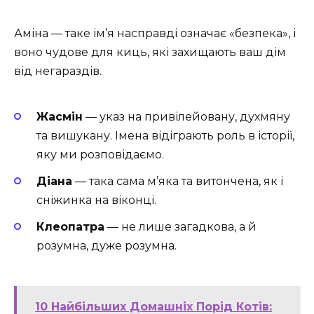
Аміна — таке ім’я насправді означає «безпека», і
воно чудове для киць, які захищають ваш дім
від негараздів.
Жасмін
— указ на привілейовану, духмяну
та вишукану. Імена відіграють роль в історії,
яку ми розповідаємо.
Діана
— така сама м’яка та витончена, як і
сніжинка на віконці.
Клеопатра
— не лише загадкова, а й
розумна, дуже розумна.
10 Найбільших Домашніх Порід Котів: