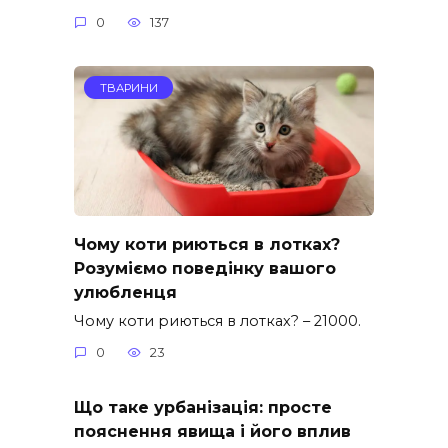
0
137
ТВАРИНИ
Чому коти риються в лотках?
Розуміємо поведінку вашого
улюбленця
Чому коти риються в лотках? – 21000.
0
23
Що таке урбанізація: просте
пояснення явища і його вплив