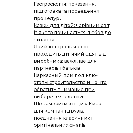
Гастроскопія: показання,
підготовка та проведення
процедури
Казки для дітей: чарівний світ,
із якого починається любов до
читання
Який контроль якості
проходить дитячий одяг від
виробника: важливе для
партнерів і батьків
Каркасный дом под ключ:
этапы строительства и на что
обратить внимание при
выборе технологии
Що замовити з піци у Києві
для компанії друзів:
поєднання класичних і
оригінальних смаків