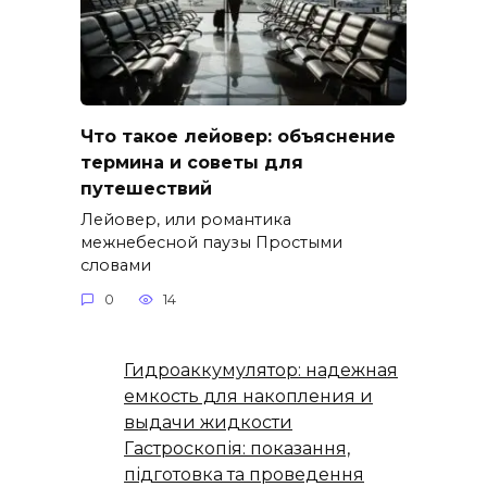
Что такое лейовер: объяснение
термина и советы для
путешествий
Лейовер, или романтика
межнебесной паузы Простыми
словами
0
14
Гидроаккумулятор: надежная
емкость для накопления и
выдачи жидкости
Гастроскопія: показання,
підготовка та проведення