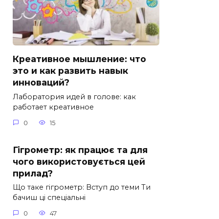
Креативное мышление: что
это и как развить навык
инноваций?
Лаборатория идей в голове: как
работает креативное
0
15
Гігрометр: як працює та для
чого використовується цей
прилад?
Що таке гігрометр: Вступ до теми Ти
бачиш ці спеціальні
0
47