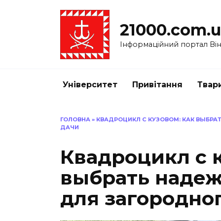
Перейти
до
21000.com.
вмісту
Інформаційний портал Вінн
Університет
Привітання
Твар
ГОЛОВНА
»
КВАДРОЦИКЛ С КУЗОВОМ: КАК ВЫБР
ДАЧИ
Квадроцикл с к
выбрать наде
для загородно