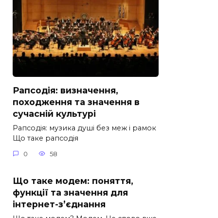
Рапсодія: визначення,
походження та значення в
сучасній культурі
Рапсодія: музика душі без меж і рамок
Що таке рапсодія
0
58
Що таке модем: поняття,
функції та значення для
інтернет-з’єднання