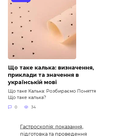
Що таке калька: визначення,
приклади та значення в
українській мові
Що таке Калька: Розбираємо Поняття
Що таке калька?
0
34
Гастроскопія: показання,
підготовка та проведення