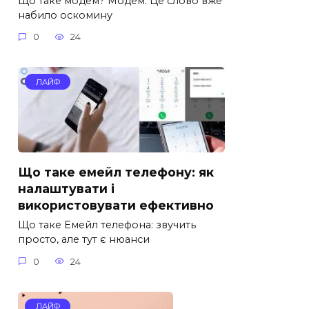
Що таке модем? Модем. Це слово вже
набило оскомину
0
24
ЛАЙФ
Що таке емейл телефону: як
налаштувати і
використовувати ефективно
Що таке Емейл телефона: звучить
просто, але тут є нюанси
0
24
ЛАЙФ