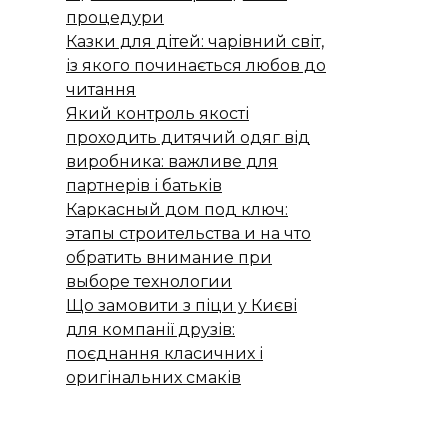
процедури
Казки для дітей: чарівний світ,
із якого починається любов до
читання
Який контроль якості
проходить дитячий одяг від
виробника: важливе для
партнерів і батьків
Каркасный дом под ключ:
этапы строительства и на что
обратить внимание при
выборе технологии
Що замовити з піци у Києві
для компанії друзів:
поєднання класичних і
оригінальних смаків