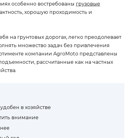
овиях особенно востребованы
грузовые
пактность, хорошую проходимость и
ебя на грунтовых дорогах, легко преодолевает
олнять множество задач без привлечения
ортименте компании AgroMoto представлены
одъемности, рассчитанные как на частных
йства.
удобен в хозяйстве
атить внимание
чнее