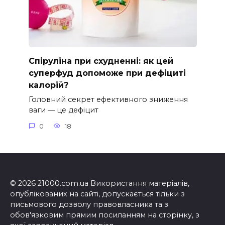
Спіруліна при схудненні: як цей
суперфуд допоможе при дефіциті
калорій?
Головний секрет ефективного зниження
ваги — це дефіцит
0
18
© 2026 21000.com.ua Використання матеріалів,
опублікованих на сайті, допускається тільки з
письмового дозволу правовласника та з
обов'язковим прямим посиланням на сторінку, з