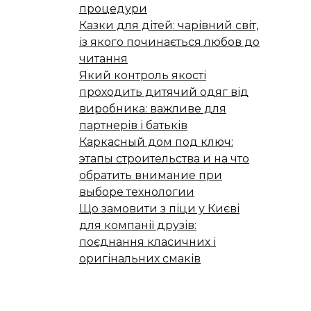
процедури
Казки для дітей: чарівний світ,
із якого починається любов до
читання
Який контроль якості
проходить дитячий одяг від
виробника: важливе для
партнерів і батьків
Каркасный дом под ключ:
этапы строительства и на что
обратить внимание при
выборе технологии
Що замовити з піци у Києві
для компанії друзів:
поєднання класичних і
оригінальних смаків