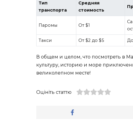
Тип
Средняя
П
транспорта
стоимость
Са
Паромы
От $1
ос
Такси
От $2 до $5
До
В общем и целом, что посмотреть в Ма
культуру, историю и море приключени
великолепном месте!
Оцініть статтю