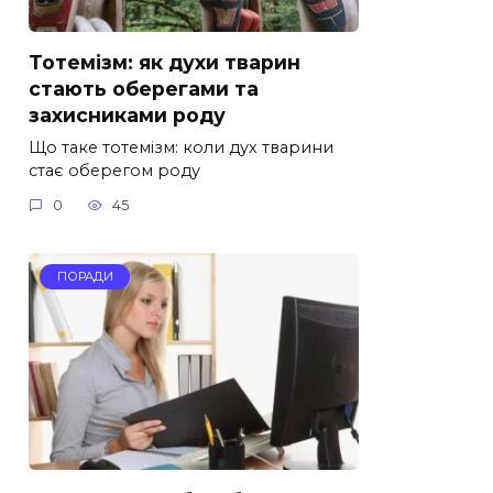
Тотемізм: як духи тварин
стають оберегами та
захисниками роду
Що таке тотемізм: коли дух тварини
стає оберегом роду
0
45
ПОРАДИ