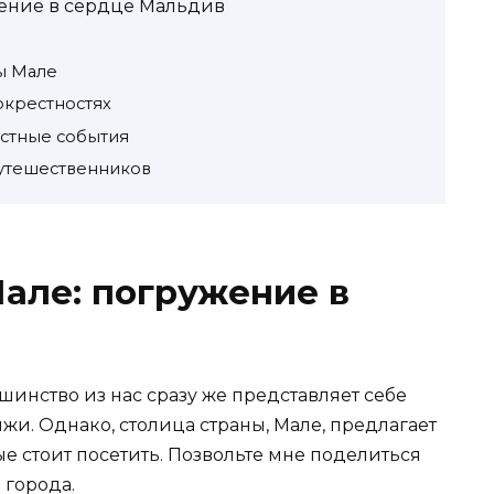
жение в сердце Мальдив
ы Мале
окрестностях
стные события
путешественников
Мале: погружение в
шинство из нас сразу же представляет себе
и. Однако, столица страны, Мале, предлагает
е стоит посетить. Позвольте мне поделиться
 города.