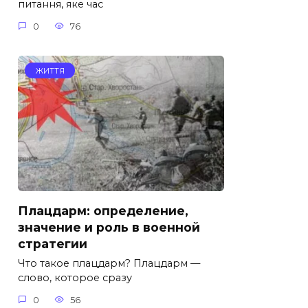
питання, яке час
0
76
ЖИТТЯ
Плацдарм: определение,
значение и роль в военной
стратегии
Что такое плацдарм? Плацдарм —
слово, которое сразу
0
56