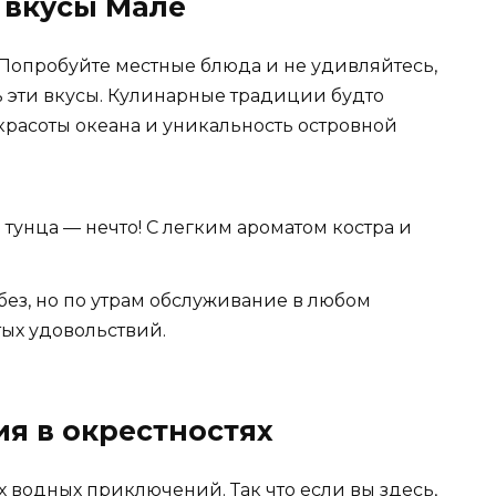
 вкусы Мале
 Попробуйте местные блюда и не удивляйтесь,
ь эти вкусы. Кулинарные традиции будто
красоты океана и уникальность островной
з тунца — нечто! С легким ароматом костра и
ез, но по утрам обслуживание в любом
тых удовольствий.
я в окрестностях
х водных приключений. Так что если вы здесь,