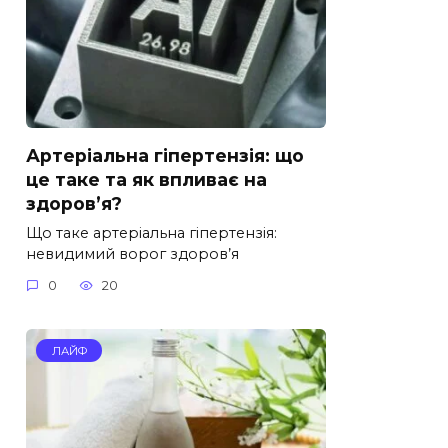
Артеріальна гіпертензія: що
це таке та як впливає на
здоров’я?
Що таке артеріальна гіпертензія:
невидимий ворог здоров’я
0
20
ЛАЙФ