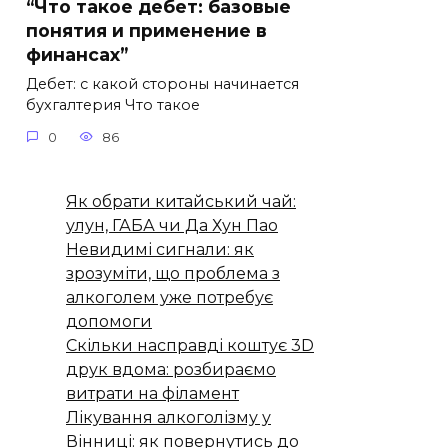
“Что такое дебет: базовые
понятия и применение в
финансах”
Дебет: с какой стороны начинается
бухгалтерия Что такое
0
86
Як обрати китайський чай:
улун, ГАБА чи Да Хун Пао
Невидимі сигнали: як
зрозуміти, що проблема з
алкоголем уже потребує
допомоги
Скільки насправді коштує 3D
друк вдома: розбираємо
витрати на філамент
Лікування алкоголізму у
Вінниці: як повернутись до