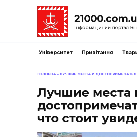
Перейти
до
21000.com.
вмісту
Інформаційний портал Вінн
Університет
Привітання
Твар
ГОЛОВНА
»
ЛУЧШИЕ МЕСТА И ДОСТОПРИМЕЧАТЕЛЬ
Лучшие места 
достопримечат
что стоит увид