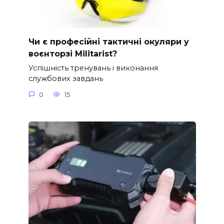
Чи є професійні тактичні окуляри у
воєнторзі Militarist?
Успішність тренувань і виконання
службових завдань
0
15