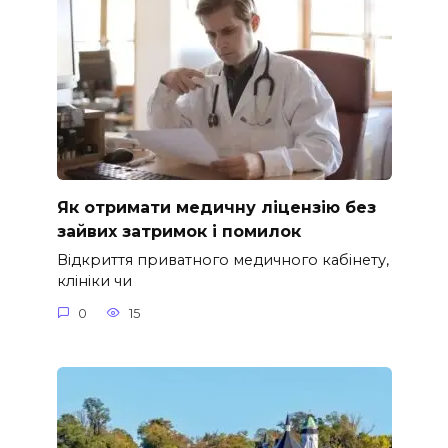
Як отримати медичну ліцензію без
зайвих затримок і помилок
Відкриття приватного медичного кабінету,
клініки чи
0
15