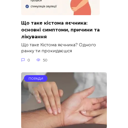
Що таке кістома яєчника:
основні симптоми, причини та
лікування
Що таке Кістома яєчника? Одного
ранку ти прокидаєшся
0
50
ПОРАДИ