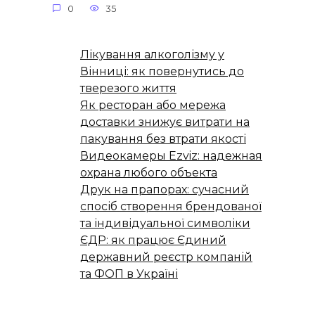
0
35
Лікування алкоголізму у
Вінниці: як повернутись до
тверезого життя
Як ресторан або мережа
доставки знижує витрати на
пакування без втрати якості
Видеокамеры Ezviz: надежная
охрана любого объекта
Друк на прапорах: сучасний
спосіб створення брендованої
та індивідуальної символіки
ЄДР: як працює Єдиний
державний реєстр компаній
та ФОП в Україні