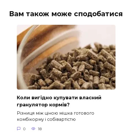
Вам також може сподобатися
Коли вигідно купувати власний
гранулятор кормів?
Різниця між ціною мішка готового
комбікорму і собівартістю
0
18