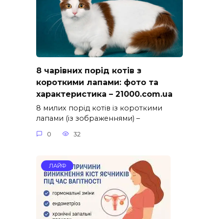
8 чарівних порід котів з
короткими лапами: фото та
характеристика – 21000.com.ua
8 милих порід котів із короткими
лапами (із зображеннями) –
0
32
ЛАЙФ