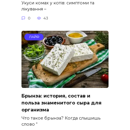
Укуси комах у котів: симптоми та
лікування –
0
43
ЛАЙФ
Брынза: история, состав и
польза знаменитого сыра для
организма
Что такое брынза? Когда слышишь
слово “