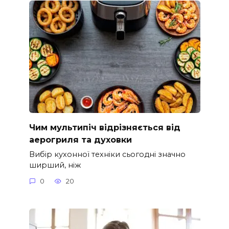
Чим мультипіч відрізняється від
аерогриля та духовки
Вибір кухонної техніки сьогодні значно
ширший, ніж
0
20