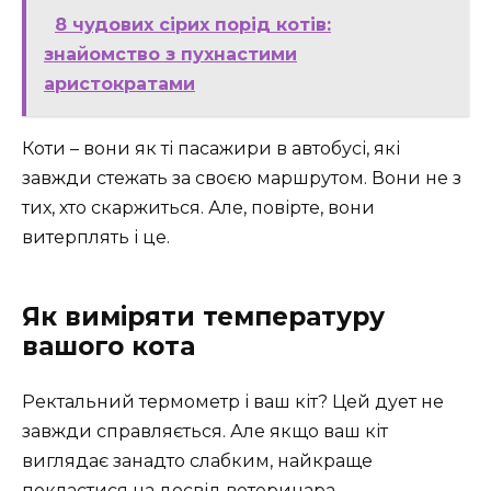
8 чудових сірих порід котів:
знайомство з пухнастими
аристократами
Коти – вони як ті пасажири в автобусі, які
завжди стежать за своєю маршрутом. Вони не з
тих, хто скаржиться. Але, повірте, вони
витерплять і це.
Як виміряти температуру
вашого кота
Ректальний термометр і ваш кіт? Цей дует не
завжди справляється. Але якщо ваш кіт
виглядає занадто слабким, найкраще
покластися на досвід ветеринара.