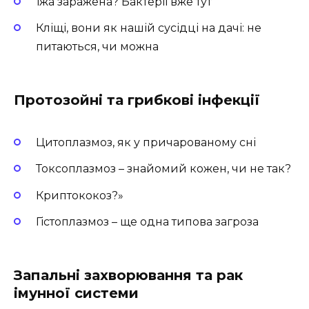
Їжа заражена? Бактерії вже тут
Кліщі, вони як нашій сусідці на дачі: не
питаються, чи можна
Протозойні та грибкові інфекції
Цитоплазмоз, як у причарованому сні
Токсоплазмоз – знайомий кожен, чи не так?
Криптококоз?»
Гістоплазмоз – ще одна типова загроза
Запальні захворювання та рак
імунної системи