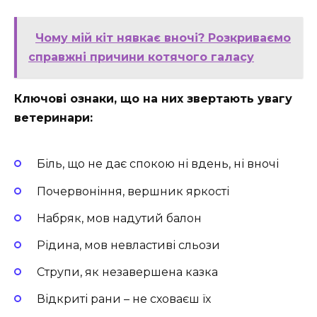
Чому мій кіт нявкає вночі? Розкриваємо
справжні причини котячого галасу
Ключові ознаки, що на них звертають увагу
ветеринари:
Біль, що не дає спокою ні вдень, ні вночі
Почервоніння, вершник яркості
Набряк, мов надутий балон
Рідина, мов невластиві сльози
Струпи, як незавершена казка
Відкриті рани – не сховаєш їх