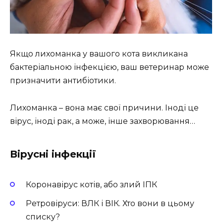
Якщо лихоманка у вашого кота викликана
бактеріальною інфекцією, ваш ветеринар може
призначити антибіотики.
Лихоманка – вона має свої причини. Іноді це
вірус, іноді рак, а може, інше захворювання…
Вірусні інфекції
Коронавірус котів, або злий ІПК
Ретровіруси: ВЛК і ВІК. Хто вони в цьому
списку?