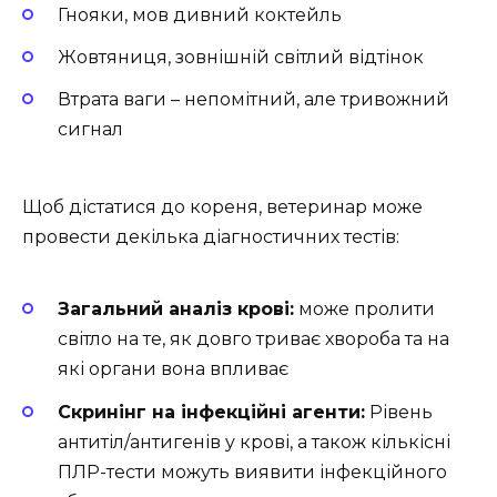
Гнояки, мов дивний коктейль
Жовтяниця, зовнішній світлий відтінок
Втрата ваги – непомітний, але тривожний
сигнал
Щоб дістатися до кореня, ветеринар може
провести декілька діагностичних тестів:
Загальний аналіз крові:
може пролити
світло на те, як довго триває хвороба та на
які органи вона впливає
Скринінг на інфекційні агенти:
Рівень
антитіл/антигенів у крові, а також кількісні
ПЛР-тести можуть виявити інфекційного