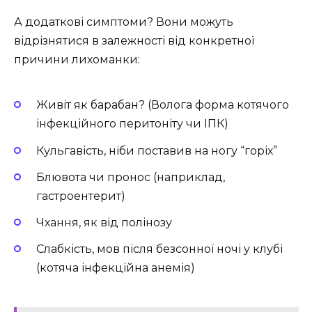
А додаткові симптоми? Вони можуть
відрізнятися в залежності від конкретної
причини лихоманки:
Живіт як барабан? (Волога форма котячого
інфекційного перитоніту чи ІПК)
Кульгавість, ніби поставив на ногу “горіх”
Блювота чи пронос (наприклад,
гастроентерит)
Чхання, як від полінозу
Слабкість, мов після безсонної ночі у клубі
(котяча інфекційна анемія)