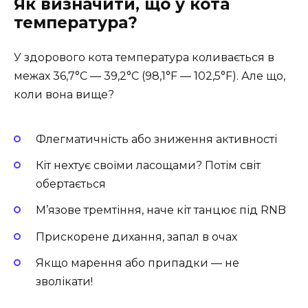
Як визначити, що у кота
температура?
У здорового кота температура коливається в
межах 36,7°C — 39,2°C (98,1°F — 102,5°F). Але що,
коли вона вище?
Флегматичність або зниження активності
Кіт нехтує своїми ласощами? Потім світ
обертається
М’язове тремтіння, наче кіт танцює під RNB
Прискорене дихання, запал в очах
Якщо марення або припадки — не
зволікати!