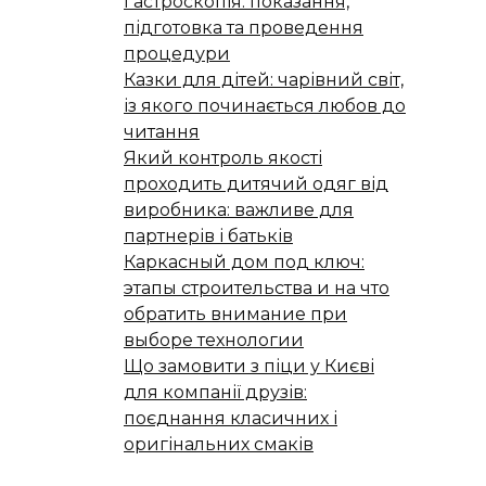
Гастроскопія: показання,
підготовка та проведення
процедури
Казки для дітей: чарівний світ,
із якого починається любов до
читання
Який контроль якості
проходить дитячий одяг від
виробника: важливе для
партнерів і батьків
Каркасный дом под ключ:
этапы строительства и на что
обратить внимание при
выборе технологии
Що замовити з піци у Києві
для компанії друзів:
поєднання класичних і
оригінальних смаків