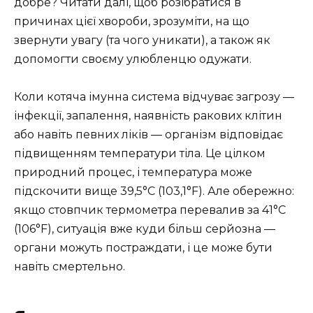
добре? Читати далі, щоб розібратися в
причинах цієї хвороби, зрозуміти, на що
звернути увагу (та чого уникати), а також як
допомогти своєму улюбленцю одужати.
Коли котяча імунна система відчуває загрозу —
інфекції, запалення, наявність ракових клітин
або навіть певних ліків — організм відповідає
підвищенням температури тіла. Це цілком
природний процес, і температура може
підскочити вище 39,5°C (103,1°F). Але обережно:
якщо стовпчик термометра перевалив за 41°C
(106°F), ситуація вже куди більш серйозна —
органи можуть постраждати, і це може бути
навіть смертельно.