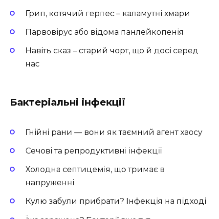
Грип, котячий герпес – каламутні хмари
Парвовірус або відома панлейкопенія
Навіть сказ – старий чорт, що й досі серед
нас
Бактеріальні інфекції
Гнійні рани — вони як таємний агент хаосу
Сечові та репродуктивні інфекції
Холодна септицемія, що тримає в
напруженні
Кулю забули прибрати? Інфекція на підході