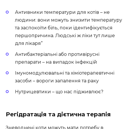
Антивники температури для котів – не
людини: вони можуть знизити температуру
та заспокоїти біль, поки ідентифікується
першопричина. Людські ж ліки тут лише
для лікаря”
Антибактеріальні або противірусні
препарати – на випадок інфекцій
Імуномодулювальні та хіміотерапевтичні
засоби – вороги запалення та раку
Нутрицевтики – що нас підживлює?
Регідратація та дієтична терапія
Зневоднені коти можуть мати потребу в