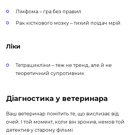
Лімфома – гра без правил
Рак кісткового мозку – тихий поїдач мрій
Ліки
Тетрацикліни – теж не тренд, але й не
теоретичний супротивник
Діагностика у ветеринара
Ваш ветеринар помітить те, що вислизає від
очей. І той момент, коли він зронив, немов той
детектив у старому фільмі.