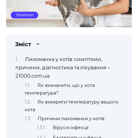
ТВАРИНИ
Зміст
Лихоманка у котів: симптоми,
причини, діагностика та лікування –
21000.com.ua
Як визначити, що у кота
температура?
Як виміряти температуру вашого
кота
Причини лихоманки у котів
Вірусні інфекції
Бактеріальні інфекції