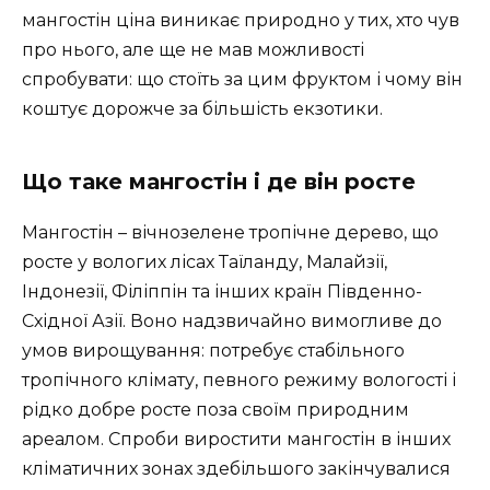
мангостін ціна виникає природно у тих, хто чув
про нього, але ще не мав можливості
спробувати: що стоїть за цим фруктом і чому він
коштує дорожче за більшість екзотики.
Що таке мангостін і де він росте
Мангостін – вічнозелене тропічне дерево, що
росте у вологих лісах Таїланду, Малайзії,
Індонезії, Філіппін та інших країн Південно-
Східної Азії. Воно надзвичайно вимогливе до
умов вирощування: потребує стабільного
тропічного клімату, певного режиму вологості і
рідко добре росте поза своїм природним
ареалом. Спроби виростити мангостін в інших
кліматичних зонах здебільшого закінчувалися