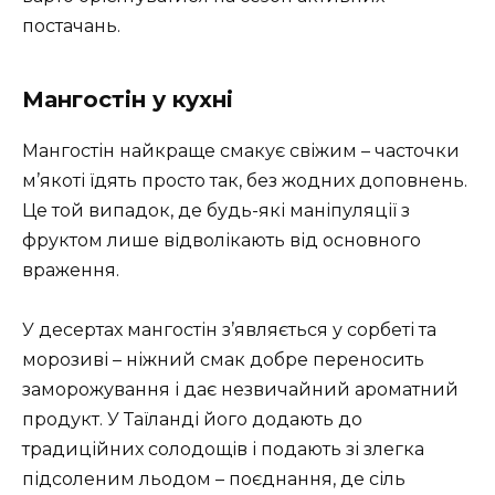
постачань.
Мангостін у кухні
Мангостін найкраще смакує свіжим – часточки
м’якоті їдять просто так, без жодних доповнень.
Це той випадок, де будь-які маніпуляції з
фруктом лише відволікають від основного
враження.
У десертах мангостін з’являється у сорбеті та
морозиві – ніжний смак добре переносить
заморожування і дає незвичайний ароматний
продукт. У Таїланді його додають до
традиційних солодощів і подають зі злегка
підсоленим льодом – поєднання, де сіль