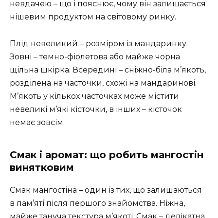
невдачею – що і пояснює, чому він залишається
нішевим продуктом на світовому ринку.
Плід невеликий – розміром із мандаринку.
Зовні – темно-фіолетова або майже чорна
щільна шкірка. Всередині – сніжно-біла м’якоть,
розділена на часточки, схожі на мандаринові.
М’якоть у кількох часточках може містити
невеликі м’які кісточки, в інших – кісточок
немає зовсім.
Смак і аромат: що робить мангостін
винятковим
Смак мангостіна – один із тих, що залишаються
в пам’яті після першого знайомства. Ніжна,
майже тануча текстура м’якоті. Смак – делікатна