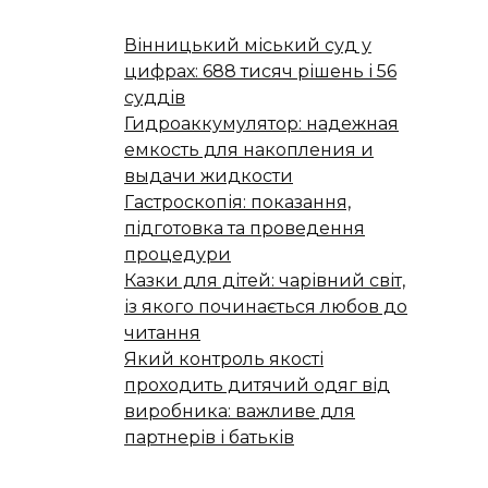
Вінницький міський суд у
цифрах: 688 тисяч рішень і 56
суддів
Гидроаккумулятор: надежная
емкость для накопления и
выдачи жидкости
Гастроскопія: показання,
підготовка та проведення
процедури
Казки для дітей: чарівний світ,
із якого починається любов до
читання
Який контроль якості
проходить дитячий одяг від
виробника: важливе для
партнерів і батьків