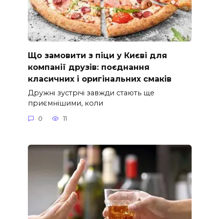
Що замовити з піци у Києві для
компанії друзів: поєднання
класичних і оригінальних смаків
Дружні зустрічі завжди стають ще
приємнішими, коли
0
11