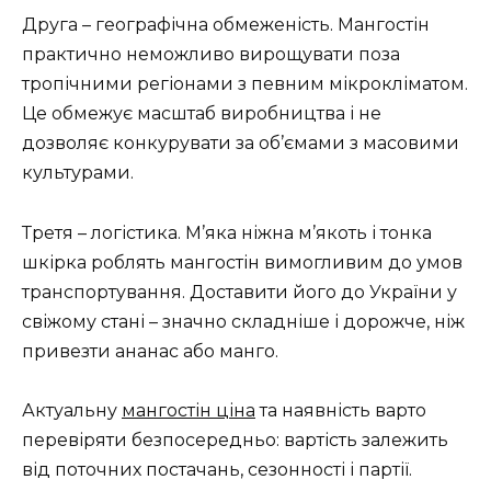
Друга – географічна обмеженість. Мангостін
практично неможливо вирощувати поза
тропічними регіонами з певним мікрокліматом.
Це обмежує масштаб виробництва і не
дозволяє конкурувати за об’ємами з масовими
культурами.
Третя – логістика. М’яка ніжна м’якоть і тонка
шкірка роблять мангостін вимогливим до умов
транспортування. Доставити його до України у
свіжому стані – значно складніше і дорожче, ніж
привезти ананас або манго.
Актуальну
мангостін ціна
та наявність варто
перевіряти безпосередньо: вартість залежить
від поточних постачань, сезонності і партії.