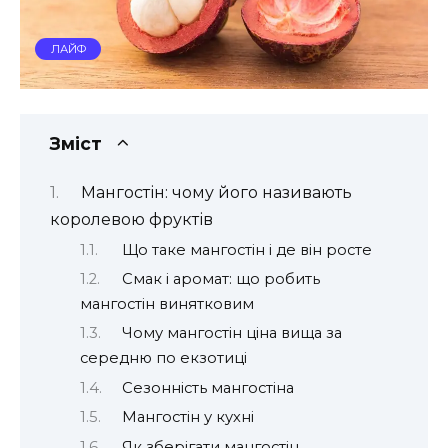
ЛАЙФ
Зміст
Мангостін: чому його називають
королевою фруктів
Що таке мангостін і де він росте
Смак і аромат: що робить
мангостін винятковим
Чому мангостін ціна вища за
середню по екзотиці
Сезонність мангостіна
Мангостін у кухні
Як зберігати мангостін