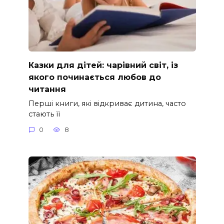
Казки для дітей: чарівний світ, із
якого починається любов до
читання
Перші книги, які відкриває дитина, часто
стають її
0
8