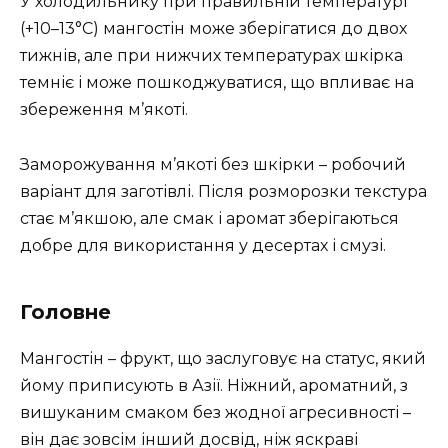
У холодильнику при правильній температурі
(+10–13°C) мангостін може зберігатися до двох
тижнів, але при нижчих температурах шкірка
темніє і може пошкоджуватися, що впливає на
збереження м’якоті.
Заморожування м’якоті без шкірки – робочий
варіант для заготівлі. Після розморозки текстура
стає м’якшою, але смак і аромат зберігаються
добре для використання у десертах і смузі.
Головне
Мангостін – фрукт, що заслуговує на статус, який
йому приписують в Азії. Ніжний, ароматний, з
вишуканим смаком без жодної агресивності –
він дає зовсім інший досвід, ніж яскраві