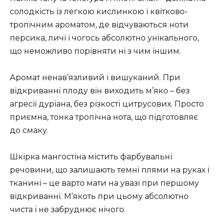
солодкість із легкою кислинкою і квітково-
тропічним ароматом, де відчуваються ноти
персика, личі і чогось абсолютно унікального,
що неможливо порівняти ні з чим іншим.
Аромат ненав’язливий і вишуканий. При
відкриванні плоду він виходить м’яко – без
агресії дуріана, без різкості цитрусових. Просто
приємна, тонка тропічна нота, що підготовляє
до смаку.
Шкірка мангостіна містить фарбувальні
речовини, що залишають темні плями на руках і
тканині – це варто мати на увазі при першому
відкриванні. М’якоть при цьому абсолютно
чиста і не забруднює нічого.