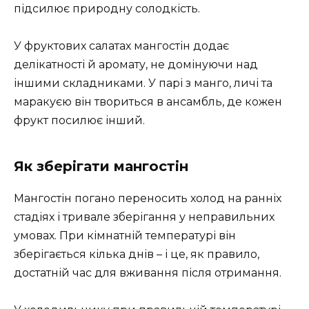
підсилює природну солодкість.
У фруктових салатах мангостін додає
делікатності й аромату, не домінуючи над
іншими складниками. У парі з манго, личі та
маракуєю він твориться в ансамбль, де кожен
фрукт посилює інший.
Як зберігати мангостін
Мангостін погано переносить холод на ранніх
стадіях і тривале зберігання у неправильних
умовах. При кімнатній температурі він
зберігається кілька днів – і це, як правило,
достатній час для вживання після отримання.