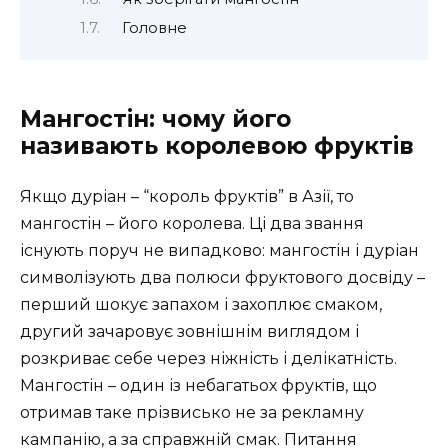
Головне
Мангостін: чому його
називають королевою фруктів
Якщо дуріан – “король фруктів” в Азії, то
мангостін – його королева. Ці два звання
існують поруч не випадково: мангостін і дуріан
символізують два полюси фруктового досвіду –
перший шокує запахом і захоплює смаком,
другий зачаровує зовнішнім виглядом і
розкриває себе через ніжність і делікатність.
Мангостін – один із небагатьох фруктів, що
отримав таке прізвисько не за рекламну
кампанію, а за справжній смак. Питання