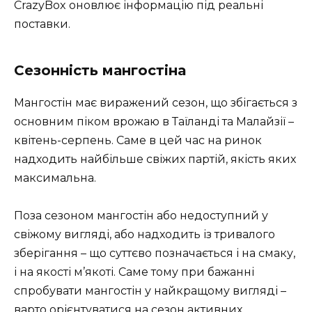
CrazyBox оновлює інформацію під реальні
поставки.
Сезонність мангостіна
Мангостін має виражений сезон, що збігається з
основним піком врожаю в Таїланді та Малайзії –
квітень-серпень. Саме в цей час на ринок
надходить найбільше свіжих партій, якість яких
максимальна.
Поза сезоном мангостін або недоступний у
свіжому вигляді, або надходить із тривалого
зберігання – що суттєво позначається і на смаку,
і на якості м’якоті. Саме тому при бажанні
спробувати мангостін у найкращому вигляді –
варто орієнтуватися на сезон активних