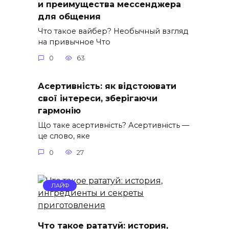
и преимущества мессенджера
для общения
Что такое вайбер? Необычный взгляд
на привычное Что
0
63
Асертивність: як відстоювати
свої інтереси, зберігаючи
гармонію
Що таке асертивність? Асертивність —
це слово, яке
0
27
ЛАЙФ
Что такое рататуй: история,