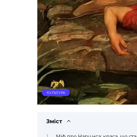
КУЛЬТУРА
Зміст
Міф про Нарциса: краса, що ст