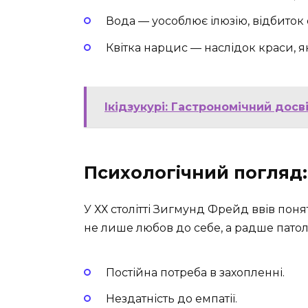
Вода — уособлює ілюзію, відбиток
Квітка нарцис — наслідок краси, я
Ікідзукурі: Гастрономічний дос
Психологічний погляд:
У ХХ столітті Зигмунд Фрейд ввів поня
не лише любов до себе, а радше патоло
Постійна потреба в захопленні.
Нездатність до емпатії.