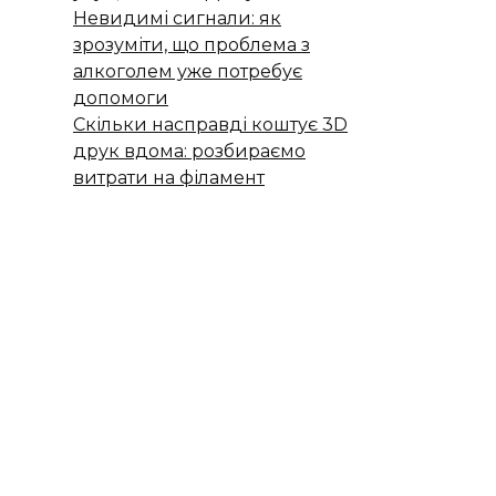
Невидимі сигнали: як
зрозуміти, що проблема з
алкоголем уже потребує
допомоги
Скільки насправді коштує 3D
друк вдома: розбираємо
витрати на філамент