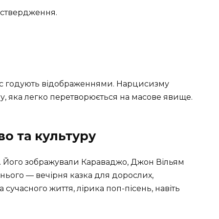
оствердження.
 нас годують відображеннями. Нарцисизму
зу, яка легко перетворюється на масове явище.
во та культуру
і. Його зображували Караваджо, Джон Вільям
о нього — вечірня казка для дорослих,
сучасного життя, лірика поп-пісень, навіть