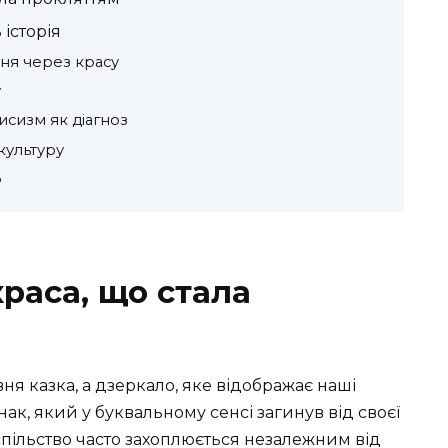
історія
ня через красу
у
исизм як діагноз
культуру
ф
раса, що стала
ня казка, а дзеркало, яке відображає наші
нак, який у буквальному сенсі загинув від своєї
суспільство часто захоплюється незалежним від