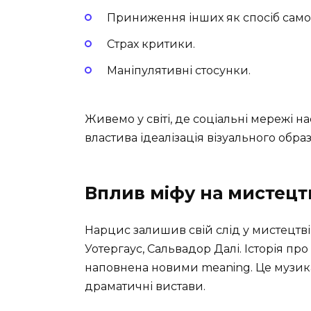
Приниження інших як спосіб сам
Страх критики.
Маніпулятивні стосунки.
Живемо у світі, де соціальні мережі
властива ідеалізація візуального обра
Вплив міфу на мистецт
Нарцис залишив свій слід у мистецтв
Уотергаус, Сальвадор Далі. Історія пр
наповнена новими meaning. Це музика 
драматичні вистави.