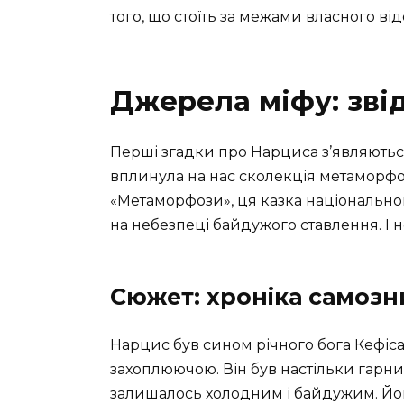
того, що стоїть за межами власного ві
Джерела міфу: звід
Перші згадки про Нарциса з’являються
вплинула на нас сколекція метаморфоз
«Метаморфози», ця казка національног
на небезпеці байдужого ставлення. І не
Сюжет: хроніка самозн
Нарцис був сином річного бога Кефіса 
захоплюючою. Він був настільки гарний
залишалось холодним і байдужим. Його