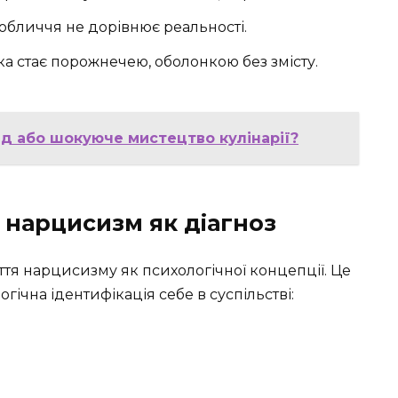
 обличчя не дорівнює реальності.
ка стає порожнечею, оболонкою без змісту.
від або шокуюче мистецтво кулінарії?
 нарцисизм як діагноз
ття нарцисизму як психологічної концепції. Це
гічна ідентифікація себе в суспільстві: