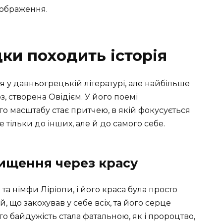
дображення.
ки походить історія
 у давньогрецькій літературі, але найбільше
, створена Овідієм. У його поемі
о масштабу стає притчею, в якій фокусується
 тільки до інших, але й до самого себе.
ищення через красу
та німфи Ліріопи, і його краса була просто
, що закохував у себе всіх, та його серце
 байдужість стала фатальною, як і пророцтво,