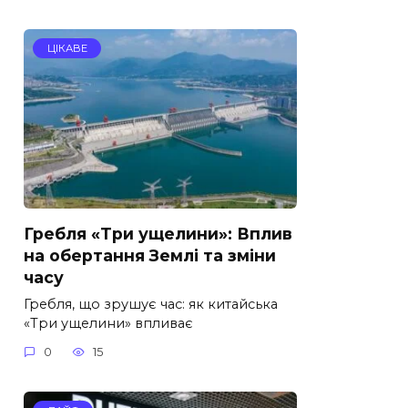
ЦІКАВЕ
Гребля «Три ущелини»: Вплив
на обертання Землі та зміни
часу
Гребля, що зрушує час: як китайська
«Три ущелини» впливає
0
15