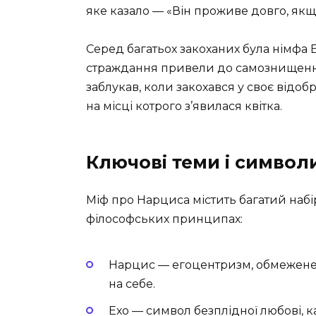
яке казало — «Він проживе довго, якщ
Серед багатьох закоханих була німфа Е
страждання привели до самознищення.
заблукав, коли закохався у своє відо
на місці котрого з’явилася квітка.
Ключові теми і символ
Міф про Нарциса містить багатий набі
філософських принципах:
Нарцис — егоцентризм, обмежене 
на себе.
Ехо — символ безплідної любові, ка