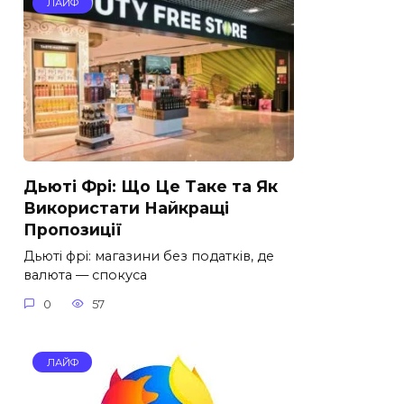
ЛАЙФ
Дьюті Фрі: Що Це Таке та Як
Використати Найкращі
Пропозиції
Дьюті фрі: магазини без податків, де
валюта — спокуса
0
57
ЛАЙФ