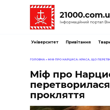
Перейти
до
21000.com.
вмісту
Інформаційний портал Вінн
Університет
Привітання
Твар
ГОЛОВНА
»
МІФ ПРО НАРЦИСА: КРАСА, ЩО ПЕРЕТ
Міф про Нарцис
перетворилася 
прокляття