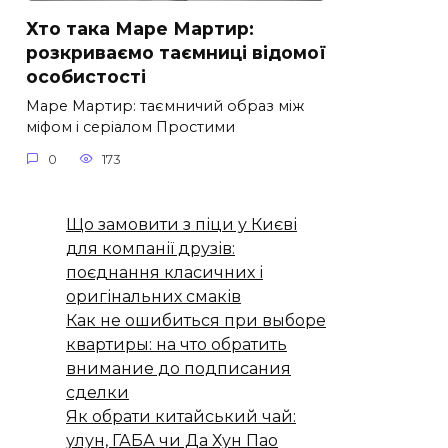
Хто така Маре Мартир:
розкриваємо таємниці відомої
особистості
Маре Мартир: таємничий образ між
міфом і серіалом Простими
0
173
Що замовити з піци у Києві
для компанії друзів:
поєднання класичних і
оригінальних смаків
Как не ошибиться при выборе
квартиры: на что обратить
внимание до подписания
сделки
Як обрати китайський чай:
улун, ГАБА чи Да Хун Пао