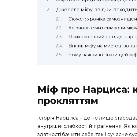
Джерела міфу: звідки походить 
Сюжет: хроніка самознищен
Ключові теми і символи міф
Психологічний погляд: нарц
Вплив міфу на мистецтво та 
Чому важливо знати цей мі
Міф про Нарциса: к
прокляттям
Історія Нарциса – це не лише стародав
внутрішні слабкості й прагнення. Як ю
здатності бачити себе, так і сучасне 