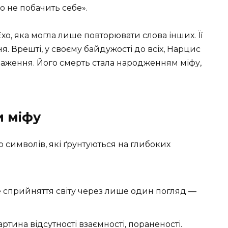
о не побачить себе».
хо, яка могла лише повторювати слова інших. Її
 Врешті, у своєму байдужості до всіх, Нарцис
браження. Його смерть стала народженням міфу,
и міфу
р символів, які ґрунтуються на глибоких
сприйняття світу через лише один погляд —
ртина відсутності взаємності, пораненості.