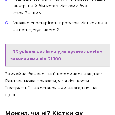
внутрішній бій кота з кістками був
спокійнішим.
Уважно спостерігати протягом кількох днів
– апетит, стул, настрій.
75 унікальних імен для вухатих котів зі
значеннями від 21000
Звичайно, бажано ще й ветеринара навідати.
Рентген може показати, чи якісь кости
“застрягли”. І на останок – чи не згадаю ще
щось…
Можна, чи ні? Кістки як