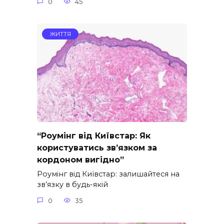
0
45
ЖИТТЯ
“Роумінг від Київстар: Як
користуватись зв’язком за
кордоном вигідно”
Роумінг від Київстар: залишайтеся на
зв’язку в будь-якій
0
35