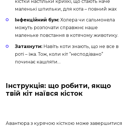
кістки настільки крихкі, що стають наче
маленькі шпильки, для кота – повний жах
Інфекційний бум:
Холера чи сальмонела
можуть розпочати справжнє наше
маленьке повстання в котячому животику.
Затахнути:
Навіть коти знають, що не все в
роті – їжа. Тож, коли кіт “несподівано”
починає кашляти…
Інструкція: що робити, якщо
твій кіт наївся кісток
Авантюра з курячою кісткою може завершитися