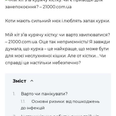
Коти мають сильний нюх і люблять запах курки.
Мій кіт з’їв курячу кістку: чи варто хвилюватися?
– 21000.com.ua. Оце так неприємність! Я завжди
думала, що курка – це найкраще, що може бути
для моєї неслухняної кішки. Але от кістки… Чи
справді це настільки небезпечно?
Зміст
Варто чи панікувати?
Основні ризики: від пошкоджень
до інфекцій