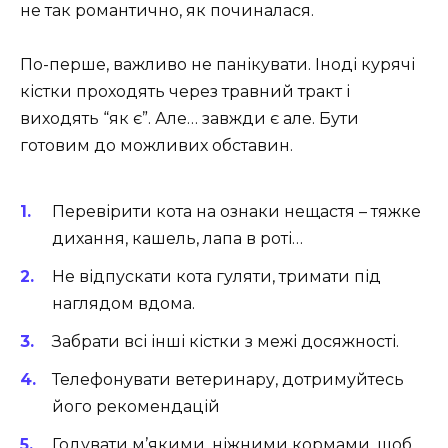
не так романтично, як починалася.
По-перше, важливо не панікувати. Іноді курячі
кістки проходять через травний тракт і
виходять “як є”. Але… завжди є але. Бути
готовим до можливих обставин.
Перевірити кота на ознаки нещастя – тяжке
дихання, кашель, лапа в роті…
Не відпускати кота гуляти, тримати під
наглядом вдома.
Забрати всі інші кістки з межі досяжності.
Телефонувати ветеринару, дотримуйтесь
його рекомендацій
Годувати м’якими, ніжними кормами, щоб