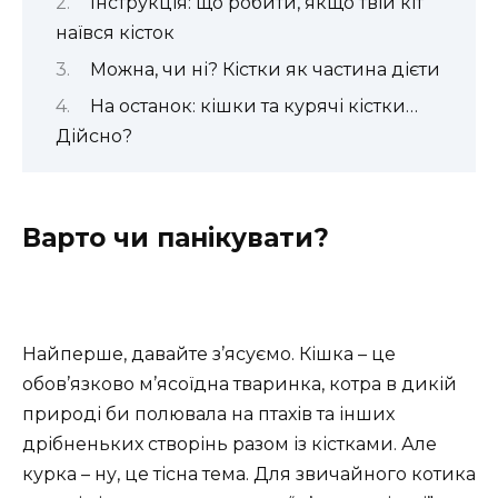
Інструкція: що робити, якщо твій кіт
наївся кісток
Можна, чи ні? Кістки як частина дієти
На останок: кішки та курячі кістки…
Дійсно?
Варто чи панікувати?
Найперше, давайте з’ясуємо. Кішка – це
обов’язково м’ясоїдна тваринка, котра в дикій
природі би полювала на птахів та інших
дрібненьких створінь разом із кістками. Але
курка – ну, це тісна тема. Для звичайного котика