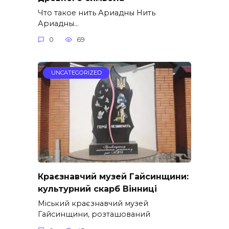
Что такое нить Ариадны Нить
Ариадны…
0
69
UNCATEGORIZED
Краєзнавчий музей Гайсинщини:
культурний скарб Вінниці
Міський краєзнавчий музей
Гайсинщини, розташований