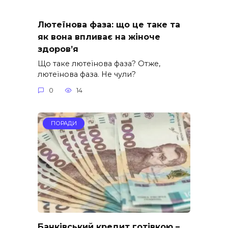
Лютеїнова фаза: що це таке та
як вона впливає на жіноче
здоров’я
Що таке лютеїнова фаза? Отже,
лютеїнова фаза. Не чули?
0
14
ПОРАДИ
Банківський кредит готівкою –