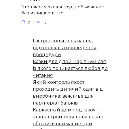
Что такое условия труда: объяснение
без излишеств Что
0
15
Гастроскопія: показання,
підготовка та проведення
процедури
Казки для дітей: чарівний світ,
із якого починається любов до
читання
Який контроль якості
проходить дитячий одяг від
виробника: важливе для
партнерів і батьків
Каркасный дом под ключ:
этапы строительства и на что
обратить внимание при