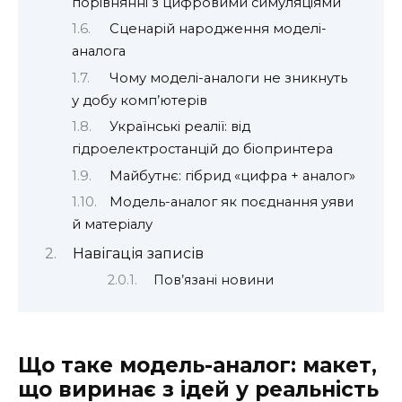
порівнянні з цифровими симуляціями
Сценарій народження моделі-
аналога
Чому моделі-аналоги не зникнуть
у добу комп’ютерів
Українські реалії: від
гідроелектростанцій до біопринтера
Майбутнє: гібрид «цифра + аналог»
Модель-аналог як поєднання уяви
й матеріалу
Навігація записів
Пов’язані новини
Що таке модель-аналог: макет,
що виринає з ідей у реальність