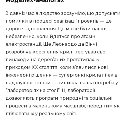
моделях-аналогах
З давніх часів людство зрозуміло, що допускати
помилки в процесі реалізації проектів — це
дороге задоволення. Це може бути навіть
небезпечно, коли йдеться про атомні
електростанції. Ще Леонардо да Вінчі
розробляв креслення крил і тестував свої
винаходи на дерев’яних прототипах. З
приходом XX століття, коли з’явилися нові
інженерні рішення — супертонкі крила літаків,
надзвукові потоки — виникла палка потреба у
“лабораторіях на столі”. Ці лабораторії
дозволяють програти природні та соціальні
процеси в маленькому масштабі, перед тим як
втілювати їх у реальному світі.