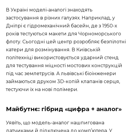
В Україні моделі-аналогі знаходять
застосування в різних галузях. Наприклад, у
Дніпрі є гідромеханічний басейн, де з 1950-х
років тестуються макети для Чорноморського
флоту. Сьогодні цей центр розробляє безпілотні
катери для розмінування. В Київській
політехніці використовується ударний стенд
для тестування міцності мостових конструкцій
під час землетрусів. А львівські біоінженери
займаються друком 3D-копій клапанів серця,
тестуючи їх на нові полімери.
Майбутнє: гібрид «цифра + аналог»
Уявіть, що модель-аналог нашпигована
датчиками й підключена до комп’ютера. У