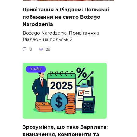
Привітання з Різдвом: Польські
побажання на свято Bożego
Narodzenia
Bożego Narodzenia: Привітання з
Різдвом на польській
0
29
ЛАЙФ
Зрозумійте, що таке Зарплата:
визначення, компоненти та