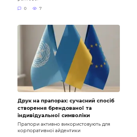
0
7
Друк на прапорах: сучасний спосіб
створення брендованої та
індивідуальної символіки
Прапори активно використовують для
корпоративної айдентики