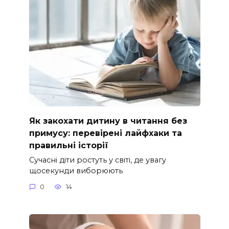
Як закохати дитину в читання без
примусу: перевірені лайфхаки та
правильні історії
Сучасні діти ростуть у світі, де увагу
щосекунди виборюють
0
14