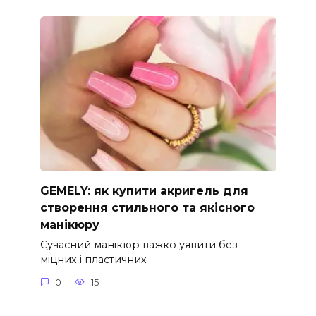
GEMELY: як купити акригель для
створення стильного та якісного
манікюру
Сучасний манікюр важко уявити без
міцних і пластичних
0
15