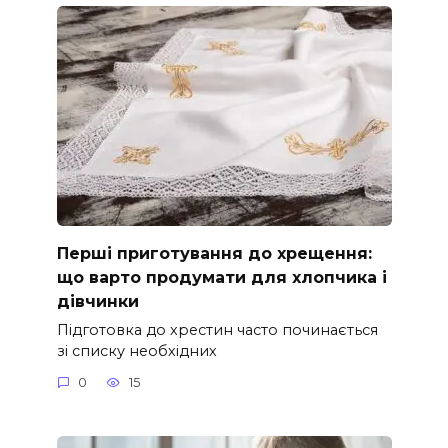
Перші приготування до хрещення:
що варто продумати для хлопчика і
дівчинки
Підготовка до хрестин часто починається
зі списку необхідних
0
15