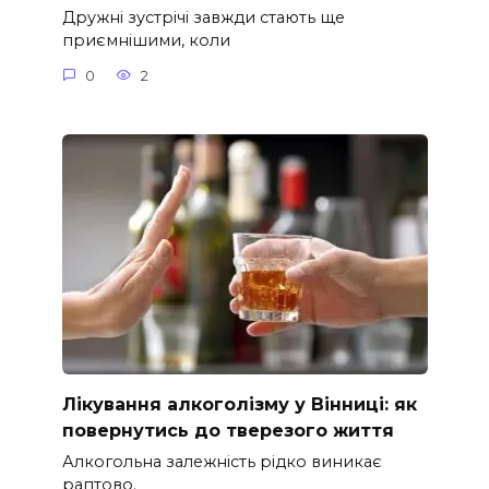
Дружні зустрічі завжди стають ще
приємнішими, коли
0
2
Лікування алкоголізму у Вінниці: як
повернутись до тверезого життя
Алкогольна залежність рідко виникає
раптово.