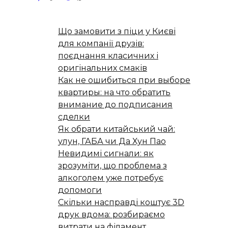
Що замовити з піци у Києві
для компанії друзів:
поєднання класичних і
оригінальних смаків
Как не ошибиться при выборе
квартиры: на что обратить
внимание до подписания
сделки
Як обрати китайський чай:
улун, ГАБА чи Да Хун Пао
Невидимі сигнали: як
зрозуміти, що проблема з
алкоголем уже потребує
допомоги
Скільки насправді коштує 3D
друк вдома: розбираємо
витрати на філамент