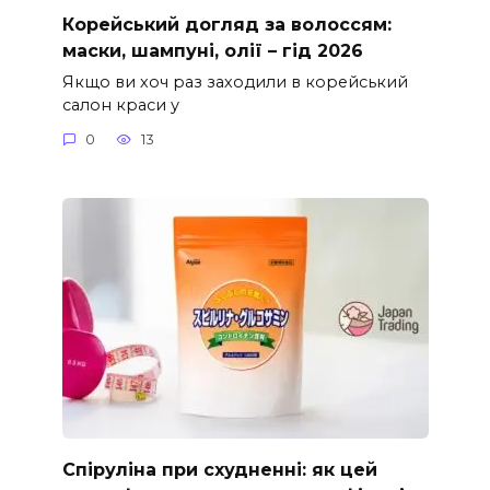
Корейський догляд за волоссям:
маски, шампуні, олії – гід 2026
Якщо ви хоч раз заходили в корейський
салон краси у
0
13
Спіруліна при схудненні: як цей