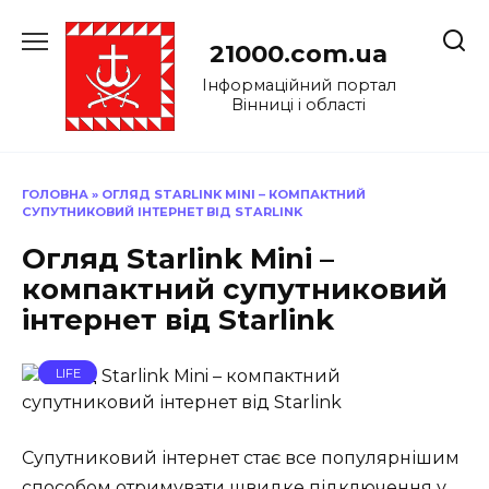
Перейти
до
21000.com.ua
вмісту
Інформаційний портал
Вінниці і області
ГОЛОВНА
»
ОГЛЯД STARLINK MINI – КОМПАКТНИЙ
СУПУТНИКОВИЙ ІНТЕРНЕТ ВІД STARLINK
Огляд Starlink Mini –
компактний супутниковий
інтернет від Starlink
LIFE
Супутниковий інтернет стає все популярнішим
способом отримувати швидке підключення у