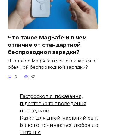
Что такое MagSafe и в чем
отличие от стандартной
беспроводной зарядки?
Что такое MagSafe и чем отличается от
обычной беспроводной зарядки?
0
42
Гастроскопія: показання,
підготовка та проведення
процедури
Казки для дітей: чарівний світ,
із якого починається любов до
читання