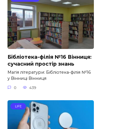
Бібліотека-філія №16 Вінниця:
сучасний простір знань
Магія літератури: Бібліотека-філія №16
у Вінниці Вінниця
0
439
LIFE