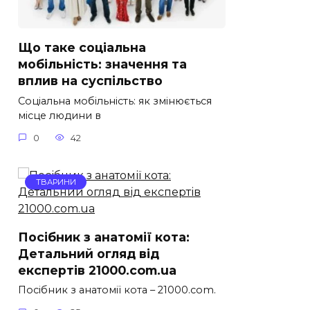
Що таке соціальна
мобільність: значення та
вплив на суспільство
Соціальна мобільність: як змінюється
місце людини в
0
42
ТВАРИНИ
Посібник з анатомії кота:
Детальний огляд від
експертів 21000.com.ua
Посібник з анатомії кота – 21000.com.