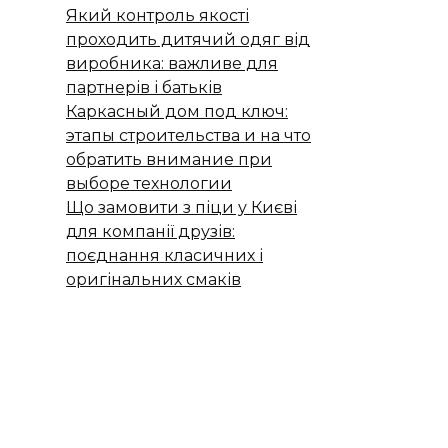
Який контроль якості
проходить дитячий одяг від
виробника: важливе для
партнерів і батьків
Каркасный дом под ключ:
этапы строительства и на что
обратить внимание при
выборе технологии
Що замовити з піци у Києві
для компанії друзів:
поєднання класичних і
оригінальних смаків