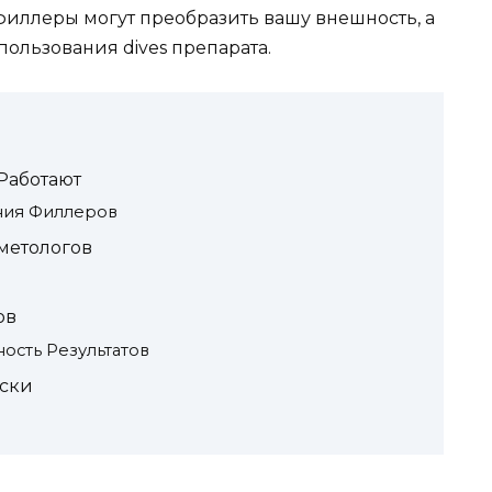
филлеры могут преобразить вашу внешность, а
ользования dives препарата.
Работают
ния Филлеров
метологов
ов
ость Результатов
иски