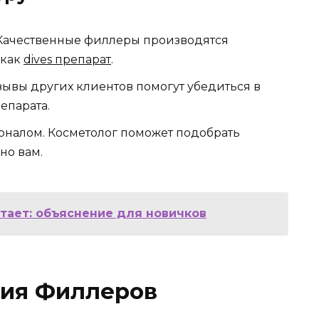
 Качественные филлеры производятся
 как
dives препарат
.
зывы других клиентов помогут убедиться в
епарата.
оналом. Косметолог поможет подобрать
но вам.
отает: объяснение для новичков
ия Филлеров