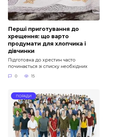
Перші приготування до
хрещення: що варто
продумати для хлопчика і
дівчинки
Підготовка до хрестин часто
починається зі списку необхідних
0
15
ПОРАДИ