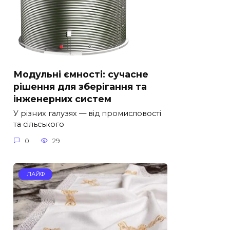
Модульні ємності: сучасне
рішення для зберігання та
інженерних систем
У різних галузях — від промисловості
та сільського
0
29
ЛАЙФ