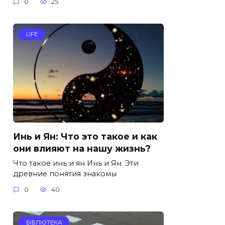
0
25
LIFE
Инь и Ян: Что это такое и как
они влияют на нашу жизнь?
Что такое инь и ян Инь и Ян. Эти
древние понятия знакомы
0
40
БІБЛІОТЕКА