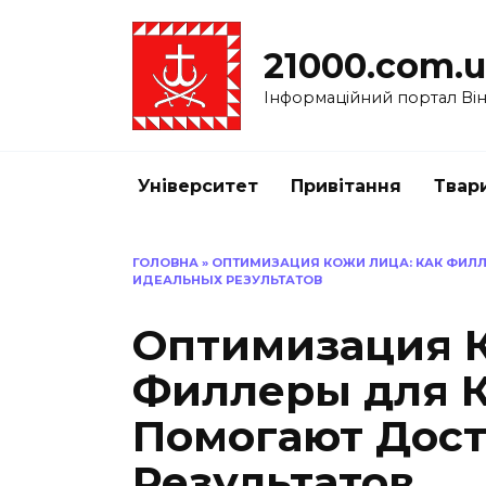
Перейти
до
21000.com.
вмісту
Інформаційний портал Вінн
Університет
Привітання
Твар
ГОЛОВНА
»
ОПТИМИЗАЦИЯ КОЖИ ЛИЦА: КАК ФИЛ
ИДЕАЛЬНЫХ РЕЗУЛЬТАТОВ
Оптимизация К
Филлеры для К
Помогают Дост
Результатов