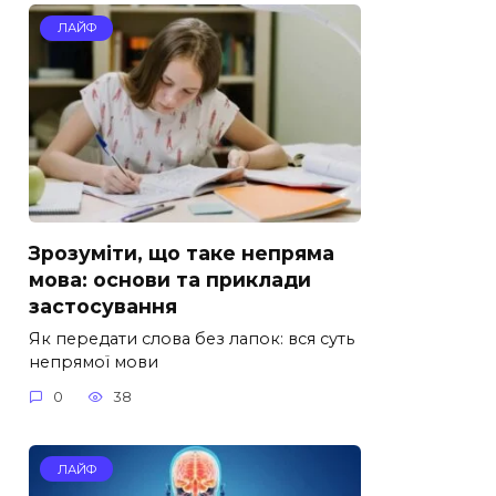
ЛАЙФ
Зрозуміти, що таке непряма
мова: основи та приклади
застосування
Як передати слова без лапок: вся суть
непрямої мови
0
38
ЛАЙФ