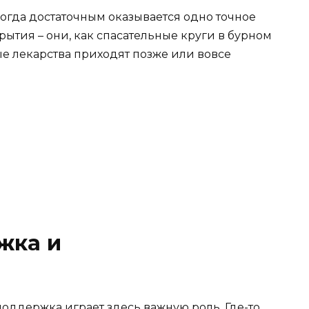
ногда достаточным оказывается одно точное
рытия – они, как спасательные круги в бурном
е лекарства приходят позже или вовсе
жка и
поддержка играет здесь важную роль. Где-то