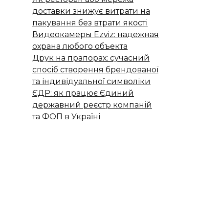
доставки знижує витрати на
пакування без втрати якості
Видеокамеры Ezviz: надежная
охрана любого объекта
Друк на прапорах: сучасний
спосіб створення брендованої
та індивідуальної символіки
ЄДР: як працює Єдиний
державний реєстр компаній
та ФОП в Україні