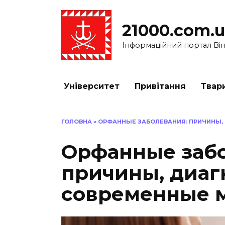
Перейти
до
21000.com.
вмісту
Інформаційний портал Вінн
Університет
Привітання
Твар
ГОЛОВНА
»
ОРФАННЫЕ ЗАБОЛЕВАНИЯ: ПРИЧИНЫ,
Орфанные забо
причины, диаг
современные 