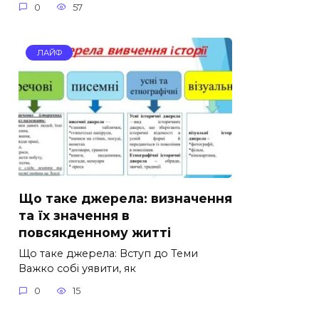
0
57
ЛАЙФ
Що таке джерела: визначення
та їх значення в
повсякденному житті
Що таке джерела: Вступ до Теми
Важко собі уявити, як
0
15