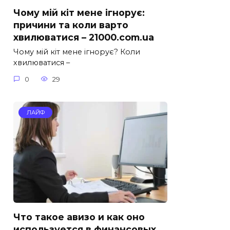
Чому мій кіт мене ігнорує:
причини та коли варто
хвилюватися – 21000.com.ua
Чому мій кіт мене ігнорує? Коли
хвилюватися –
0
29
ЛАЙФ
Что такое авизо и как оно
используется в финансовых