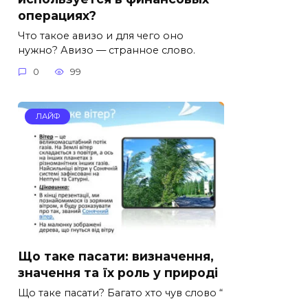
операциях?
Что такое авизо и для чего оно
нужно? Авизо — странное слово.
0
99
ЛАЙФ
Що таке пасати: визначення,
значення та їх роль у природі
Що таке пасати? Багато хто чув слово “