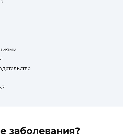
и?
аниями
я
одательство
ь?
е заболевания?