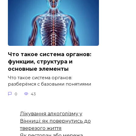
Что такое система органов:
функции, структура и
основные элементы
Что такое система органов:
разберёмся с базовыми понятиями
0
43
Лікування алкоголізму у
Вінниці: як повернутись до
тверезого життя
Як ресторан або мережа