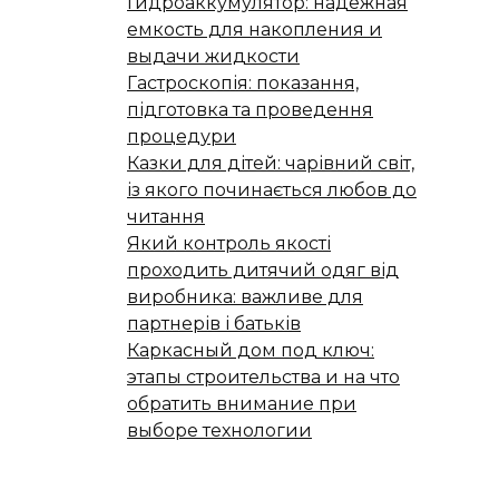
Гидроаккумулятор: надежная
емкость для накопления и
выдачи жидкости
Гастроскопія: показання,
підготовка та проведення
процедури
Казки для дітей: чарівний світ,
із якого починається любов до
читання
Який контроль якості
проходить дитячий одяг від
виробника: важливе для
партнерів і батьків
Каркасный дом под ключ:
этапы строительства и на что
обратить внимание при
выборе технологии