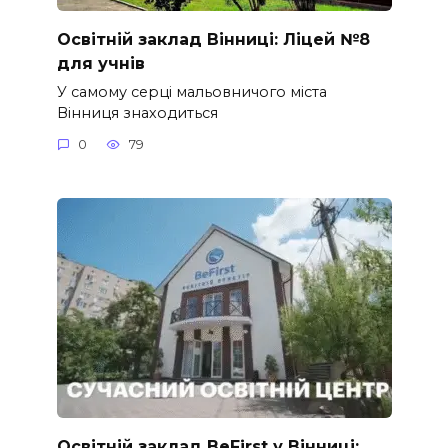
Освітній заклад Вінниці: Ліцей №8
для учнів
У самому серці мальовничого міста
Вінниця знаходиться
0
79
Освітній заклад BeFirst у Вінниці: