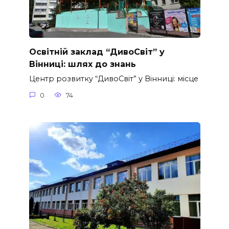
Освітній заклад “ДивоСвіт” у
Вінниці: шлях до знань
Центр розвитку “ДивоСвіт” у Вінниці: місце
0
74