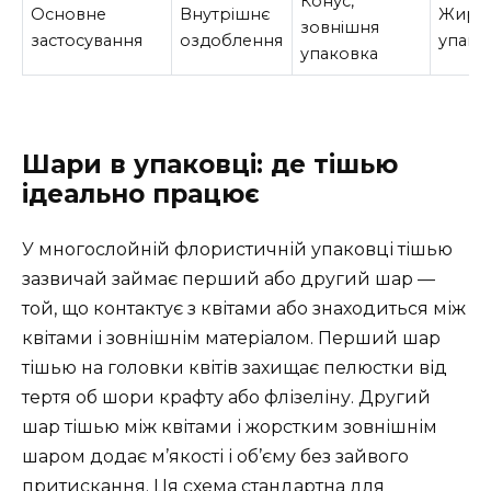
Конус,
Основне
Внутрішнє
Жиро
зовнішня
застосування
оздоблення
упако
упаковка
Шари в упаковці: де тішью
ідеально працює
У многослойній флористичній упаковці тішью
зазвичай займає перший або другий шар —
той, що контактує з квітами або знаходиться між
квітами і зовнішнім матеріалом. Перший шар
тішью на головки квітів захищає пелюстки від
тертя об шори крафту або флізеліну. Другий
шар тішью між квітами і жорстким зовнішнім
шаром додає м’якості і об’єму без зайвого
притискання. Ця схема стандартна для