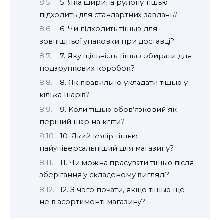
5. Яка ширина рулону тішью
підходить для стандартних завдань?
6. Чи підходить тішью для
зовнішньої упаковки при доставці?
7. Яку щільність тішью обирати для
подарункових коробок?
8. Як правильно укладати тішью у
кілька шарів?
9. Коли тішью обов’язковий як
перший шар на квіти?
10. Який колір тішью
найуніверсальніший для магазину?
11. Чи можна прасувати тішью після
зберігання у складеному вигляді?
12. З чого почати, якщо тішью ще
не в асортименті магазину?