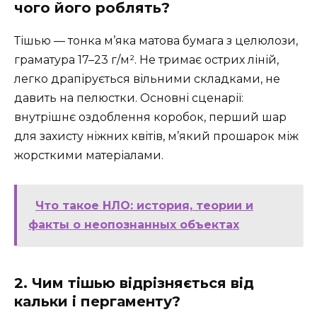
чого його роблять?
Тішью — тонка м’яка матова бумага з целюлози,
граматура 17–23 г/м². Не тримає острих ліній,
легко драпірується вільними складками, не
давить на пелюстки. Основні сценарії:
внутрішнє оздоблення коробок, перший шар
для захисту ніжних квітів, м’який прошарок між
жорсткими матеріалами.
Что такое НЛО: история, теории и
факты о неопознанных объектах
2. Чим тішью відрізняється від
кальки і пергаменту?