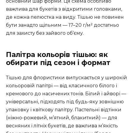
основний шар форми. Ця схема особливо
важлива для букетів з відкритими головками,
де кожна пелюстка на виду. Тішью не повинен
бути занадто щільним — 17–20 г/м² достатньо
для захисту без зайвого об’єму.
Палітра кольорів тішью: як
обирати під сезон і формат
Тішью для флористики випускається у широкій
кольоровій палітрі — від класичного білого і
кремового до насичених тонів. Білий і айворі —
універсальні, підходять під будь-яку зовнішню
упаковку і квіткову палітру. Пастельні відтінки
(ніжно-рожевий, м’ятний, блакитний) — для
весняних і літніх букетів, де важлива м’якість