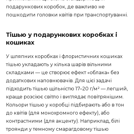
подарункових коробок, де важливо не
пошкодити головки квітів при транспортуванні.
Тішью у подарункових коробках і
кошиках
У шляпних коробках і флористичних кошиках
тішью укладають у кілька шарів вільними
складками — це створює ефект «облака» без
додаткових наповнювачів. Для цієї задачі
підходить тішью щільністю 17–20 г/м² — легший,
краще розсіює світло і виглядає повітрянішим.
Кольори тішью у коробці підбирають або в тон
до квітів (для монохромного ефекту), або
контрастними (для акценту). Наприклад, білі
троянди у темному смарагдовому тішью