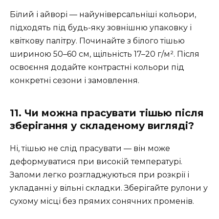
Білий і айворі — найуніверсальніші кольори,
підходять під будь-яку зовнішню упаковку і
квіткову палітру. Починайте з білого тішью
шириною 50–60 см, щільність 17–20 г/м². Після
освоєння додайте контрастні кольори під
конкретні сезони і замовлення.
11. Чи можна прасувати тішью після
зберігання у складеному вигляді?
Ні, тішью не слід прасувати — він може
деформуватися при високій температурі.
Заломи легко розгладжуються при розкрії і
укладанні у вільні складки. Зберігайте рулони у
сухому місці без прямих сонячних променів.