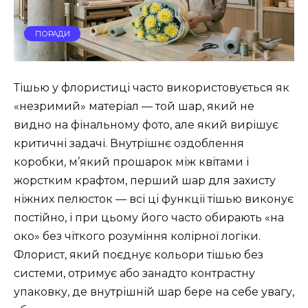
ПОРАДИ
Тішью у флористиці часто використовується як
«незримий» матеріал — той шар, який не
видно на фінальному фото, але який вирішує
критичні задачі. Внутрішнє оздоблення
коробки, м’який прошарок між квітами і
жорстким крафтом, перший шар для захисту
ніжних пелюсток — всі ці функції тішью виконує
постійно, і при цьому його часто обирають «на
око» без чіткого розуміння колірної логіки.
Флорист, який поєднує кольори тішью без
системи, отримує або занадто контрастну
упаковку, де внутрішній шар бере на себе увагу,