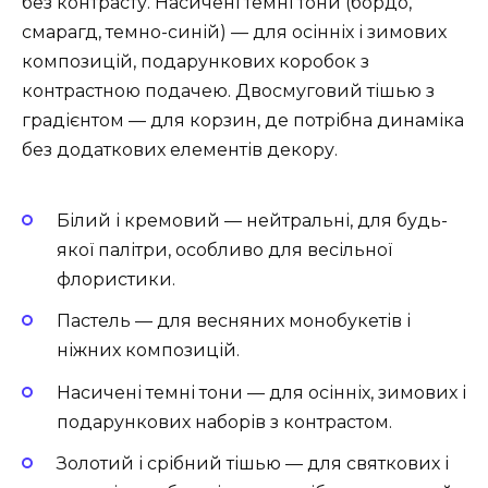
без контрасту. Насичені темні тони (бордо,
смарагд, темно-синій) — для осінніх і зимових
композицій, подарункових коробок з
контрастною подачею. Двосмуговий тішью з
градієнтом — для корзин, де потрібна динаміка
без додаткових елементів декору.
Білий і кремовий — нейтральні, для будь-
якої палітри, особливо для весільної
флористики.
Пастель — для весняних монобукетів і
ніжних композицій.
Насичені темні тони — для осінніх, зимових і
подарункових наборів з контрастом.
Золотий і срібний тішью — для святкових і