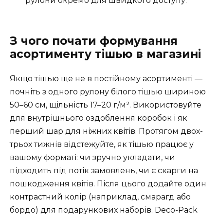
рулони окремо для швидкого доступу.
З чого почати формування
асортименту тішью в магазині
Якщо тішью ще не в постійному асортименті —
почніть з одного рулону білого тішью шириною
50–60 см, щільність 17–20 г/м². Використовуйте
для внутрішнього оздоблення коробок і як
перший шар для ніжних квітів. Протягом двох-
трьох тижнів відстежуйте, як тішью працює у
вашому форматі: чи зручно укладати, чи
підходить під потік замовлень, чи є скарги на
пошкодження квітів. Після цього додайте один
контрастний колір (наприклад, смарагд або
бордо) для подарункових наборів. Deco-Pack