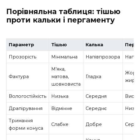
Порівняльна таблиця: тішью
проти кальки і пергаменту
Параметр
Тішью
Калька
Перг
Прозорість
Мінімальна
Напівпрозора
Напів
М’яка,
Жорст
Фактура
матова,
Гладка
жиро
шовковиста
Вологостійкість
Низька
Середня
Висок
Драпірування
Відмінне
Середнє
Низьк
Тримання
Слабке
Добре
Сере
форми конуса