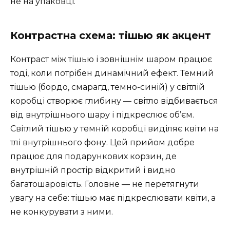
не на упаковці.
Контрастна схема: тішью як акцент
Контраст між тішью і зовнішнім шаром працює
тоді, коли потрібен динамічний ефект. Темний
тішью (бордо, смарагд, темно-синій) у світлій
коробці створює глибину — світло відбивається
від внутрішнього шару і підкреслює об’єм.
Світлий тішью у темній коробці виділяє квіти на
тлі внутрішнього фону. Цей прийом добре
працює для подарункових корзин, де
внутрішній простір відкритий і видно
багатошаровість. Головне — не перетягнути
увагу на себе: тішью має підкреслювати квіти, а
не конкурувати з ними.