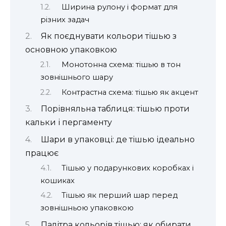
Ширина рулону і формат для
різних задач
Як поєднувати кольори тішью з
основною упаковкою
Монотонна схема: тішью в тон
зовнішнього шару
Контрастна схема: тішью як акцент
Порівняльна таблиця: тішью проти
кальки і пергаменту
Шари в упаковці: де тішью ідеально
працює
Тішью у подарункових коробках і
кошиках
Тішью як перший шар перед
зовнішньою упаковкою
Палітра кольорів тішью: як обирати