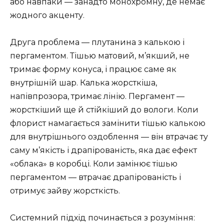
або навпаки — занадто монохромну, де немає
жодного акценту.
Друга проблема — плутанина з калькою і
пергаментом. Тішью матовий, м’якший, не
тримає форму конуса, і працює саме як
внутрішній шар. Калька жорсткіша,
напівпрозора, тримає лінію. Пергамент —
жорсткіший ще й стійкіший до вологи. Коли
флорист намагається замінити тішью калькою
для внутрішнього оздоблення — він втрачає ту
саму м’якість і драпірованість, яка дає ефект
«облака» в коробці. Коли замінює тішью
пергаментом — втрачає драпірованість і
отримує зайву жорсткість.
Системний підхід починається з розуміння: