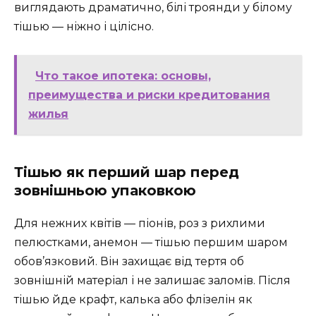
виглядають драматично, білі троянди у білому
тішью — ніжно і цілісно.
Что такое ипотека: основы,
преимущества и риски кредитования
жилья
Тішью як перший шар перед
зовнішньою упаковкою
Для нежних квітів — піонів, роз з рихлими
пелюстками, анемон — тішью першим шаром
обов’язковий. Він захищає від тертя об
зовнішній матеріал і не залишає заломів. Після
тішью йде крафт, калька або флізелін як