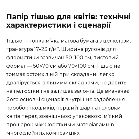
Папір тішью для квітів: технічні
характеристики і сценарії
Тішью — тонка м’яка матова бумага з целюлози,
граматура 17–23 г/м². Ширина рулонів для
флористики зазвичай 50–100 см, листовий
формат — 50×70 см або 70×100 см. Тішью не
тримає острих ліній при складанні, легко
драпірується вільними складками, не давить
на пелюстки і не залишає заломів. Це визначає
його основні сценарії: внутрішнє оздоблення
коробок і кошиків, перший шар на головки
квітів перед зовнішньою упаковкою, м’який
прошарок між жорсткими матеріалами в
многослойних композиціях.