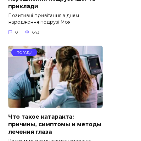
приклади
Позитивні привітання з днем
народження подрузі Моя
0
643
ПОРАДИ
Что такое катаракта:
причины, симптомы и методы
лечения глаза
Когда мир размывается: катаракта