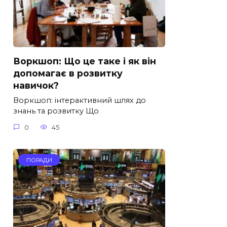
Воркшоп: Що це таке і як він
допомагає в розвитку
навичок?
Воркшоп: інтерактивний шлях до
знань та розвитку Що
0
45
ПОРАДИ