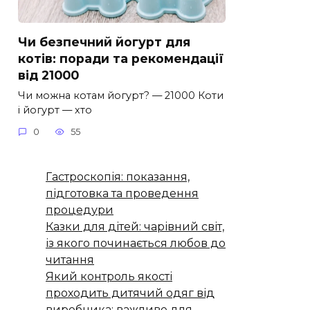
Чи безпечний йогурт для
котів: поради та рекомендації
від 21000
Чи можна котам йогурт? — 21000 Коти
і йогурт — хто
0
55
Гастроскопія: показання,
підготовка та проведення
процедури
Казки для дітей: чарівний світ,
із якого починається любов до
читання
Який контроль якості
проходить дитячий одяг від
виробника: важливе для