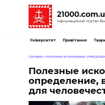
Перейти
до
21000.com.
вмісту
Інформаційний портал Вінн
Університет
Привітання
Твар
ГОЛОВНА
»
ПОЛЕЗНЫЕ ИСКОПАЕМЫЕ: ОПРЕДЕЛЕН
Полезные иск
определение, 
для человечес