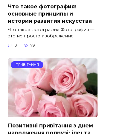
Что такое фотография:
основные принципы и
история развития искусства
Что такое фотография Фотография —
это не просто изображение
0
79
ПРИВІТАННЯ
Позитивні привітання з днем
народження подрузі: ідеї та