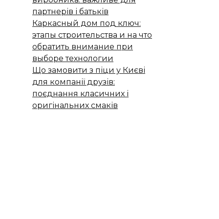
партнерів і батьків
Каркасный дом под ключ:
этапы строительства и на что
обратить внимание при
выборе технологии
Що замовити з піци у Києві
для компанії друзів:
поєднання класичних і
оригінальних смаків