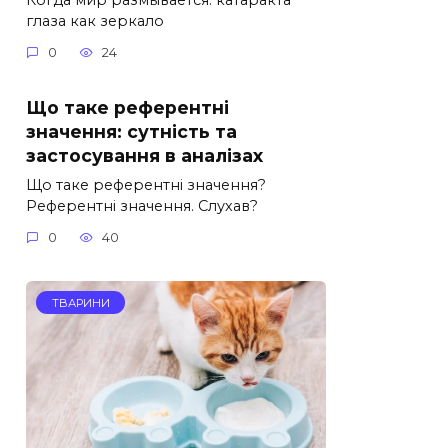
глаза как зеркало
0
24
Що таке референтні
значення: сутність та
застосування в аналізах
Що таке референтні значення?
Референтні значення. Слухав?
0
40
ТВАРИНИ