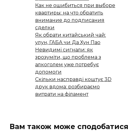
Как не ошибиться при выборе
квартиры: на что обратить
внимание до подписания
сделки
Як обрати китайський чай:
улун, ГАБА чи Да Хун Пао
Невидимі сигнали: як
зрозуміти, що проблема з
алкоголем уже потребує
допомоги
Скільки насправді коштує 3D
друк вдома: розбираємо
витрати на філамент
Вам також може сподобатися