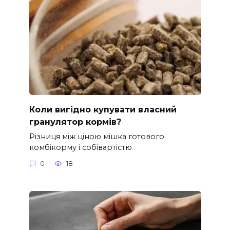
Коли вигідно купувати власний
гранулятор кормів?
Різниця між ціною мішка готового
комбікорму і собівартістю
0
18