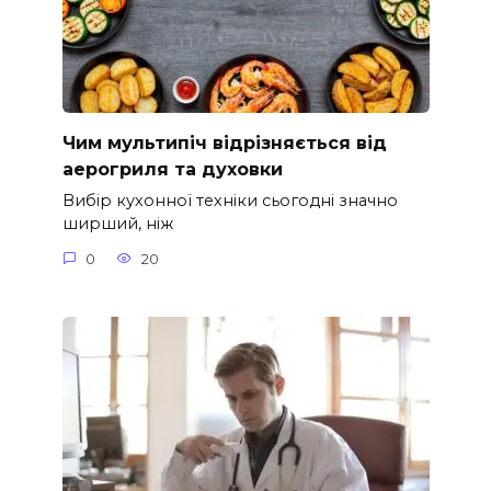
Чим мультипіч відрізняється від
аерогриля та духовки
Вибір кухонної техніки сьогодні значно
ширший, ніж
0
20