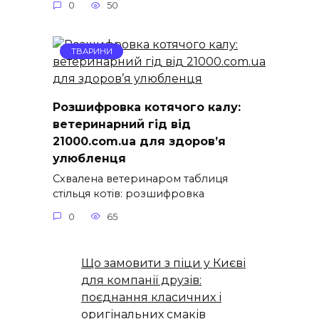
0
50
ТВАРИНИ
Розшифровка котячого калу:
ветеринарний гід від
21000.com.ua для здоров’я
улюбленця
Схвалена ветеринаром таблиця
стільця котів: розшифровка
0
65
Що замовити з піци у Києві
для компанії друзів:
поєднання класичних і
оригінальних смаків