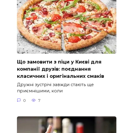
Що замовити з піци у Києві для
компанії друзів: поєднання
класичних і оригінальних смаків
Дружні зустрічі завжди стають ще
приємнішими, коли
0
7