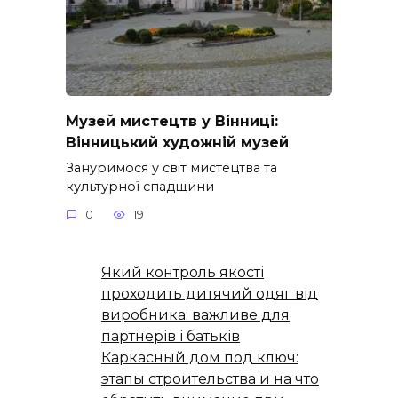
Музей мистецтв у Вінниці:
Вінницький художній музей
Зануримося у світ мистецтва та
культурної спадщини
0
19
Який контроль якості
проходить дитячий одяг від
виробника: важливе для
партнерів і батьків
Каркасный дом под ключ:
этапы строительства и на что