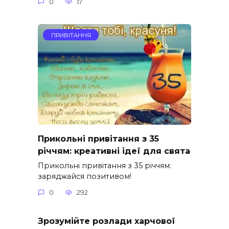
0
17
ПРИВІТАННЯ
Прикольні привітання з 35
річчям: креативні ідеї для свята
Прикольні привітання з 35 річчям:
заряджайся позитивом!
0
292
Зрозумійте розлади харчової