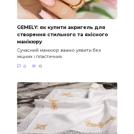
GEMELY: як купити акригель для
створення стильного та якісного
манікюру
Сучасний манікюр важко уявити без
міцних і пластичних
0
15