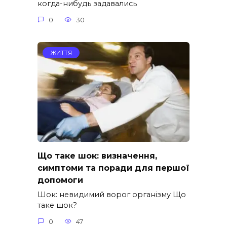
когда-нибудь задавались
0
30
ЖИТТЯ
Що таке шок: визначення,
симптоми та поради для першої
допомоги
Шок: невидимий ворог організму Що
таке шок?
0
47