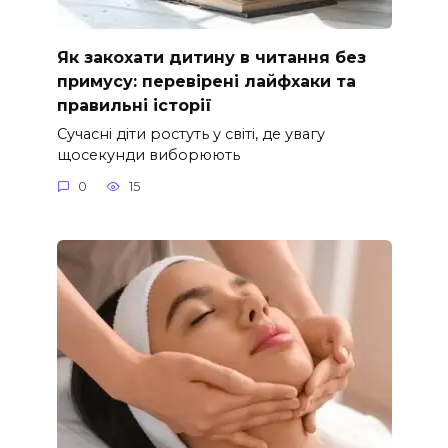
Як закохати дитину в читання без
примусу: перевірені лайфхаки та
правильні історії
Сучасні діти ростуть у світі, де увагу
щосекунди виборюють
0
15