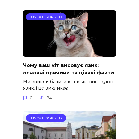
UNCATEGORIZED
Чому ваш кіт висовує язик:
основні причини та цікаві факти
Ми звикли бачити котів, які висовують
язик, і це викликає
0
84
UNCATEGORIZED