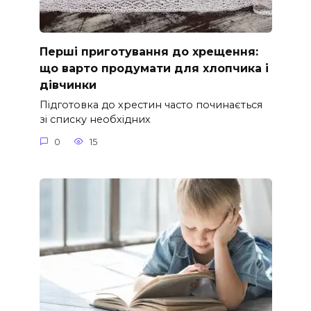
Перші приготування до хрещення:
що варто продумати для хлопчика і
дівчинки
Підготовка до хрестин часто починається
зі списку необхідних
0
15