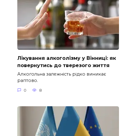
Лікування алкоголізму у Вінниці: як
повернутись до тверезого життя
Алкогольна залежність рідко виникає
раптово.
0
8