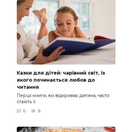
Казки для дітей: чарівний світ, із
якого починається любов до
читання
Перші книги, які відкриває дитина, часто
стають її
0
6