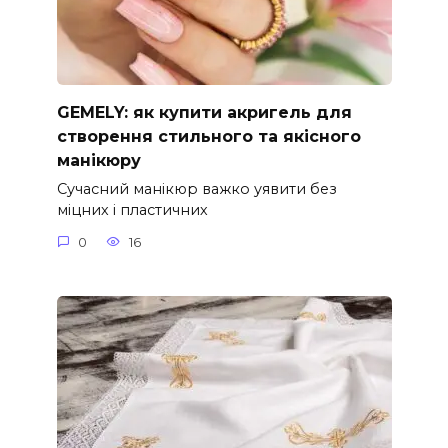
GEMELY: як купити акригель для
створення стильного та якісного
манікюру
Сучасний манікюр важко уявити без
міцних і пластичних
0
16