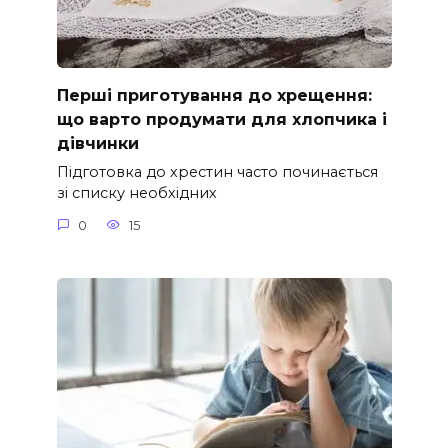
Перші приготування до хрещення:
що варто продумати для хлопчика і
дівчинки
Підготовка до хрестин часто починається
зі списку необхідних
0
15