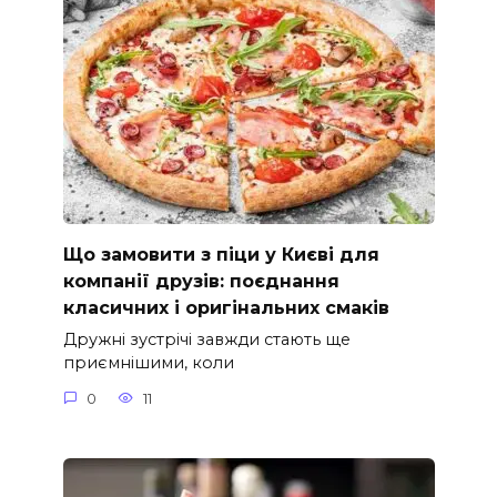
Що замовити з піци у Києві для
компанії друзів: поєднання
класичних і оригінальних смаків
Дружні зустрічі завжди стають ще
приємнішими, коли
0
11