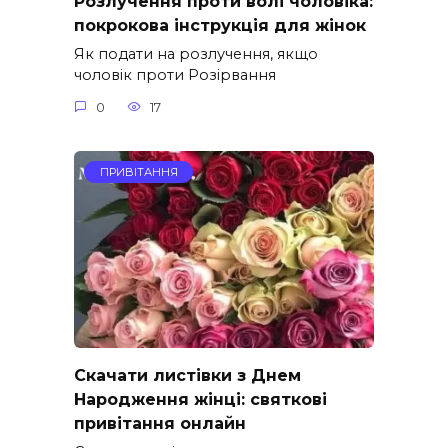
Розлучення проти волі чоловіка:
покрокова інструкція для жінок
Як подати на розлучення, якщо
чоловік проти Розірвання
0
17
ПРИВІТАННЯ
Скачати листівки з Днем
Народження жінці: святкові
привітання онлайн