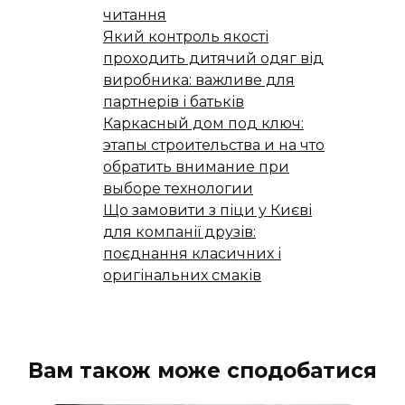
читання
Який контроль якості
проходить дитячий одяг від
виробника: важливе для
партнерів і батьків
Каркасный дом под ключ:
этапы строительства и на что
обратить внимание при
выборе технологии
Що замовити з піци у Києві
для компанії друзів:
поєднання класичних і
оригінальних смаків
Вам також може сподобатися