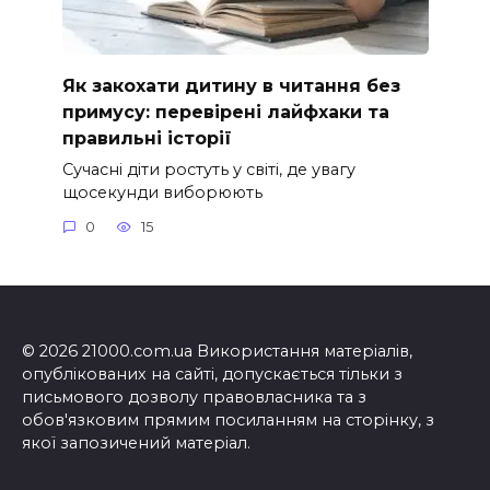
Як закохати дитину в читання без
примусу: перевірені лайфхаки та
правильні історії
Сучасні діти ростуть у світі, де увагу
щосекунди виборюють
0
15
© 2026 21000.com.ua Використання матеріалів,
опублікованих на сайті, допускається тільки з
письмового дозволу правовласника та з
обов'язковим прямим посиланням на сторінку, з
якої запозичений матеріал.