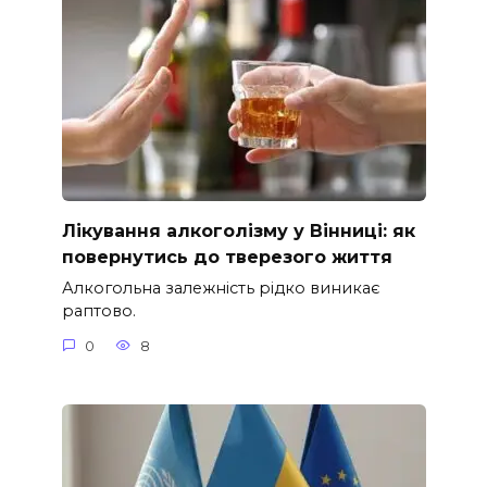
Лікування алкоголізму у Вінниці: як
повернутись до тверезого життя
Алкогольна залежність рідко виникає
раптово.
0
8