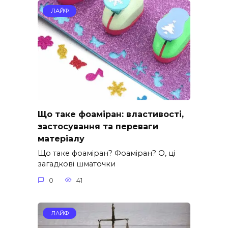
ЛАЙФ
Що таке фоаміран: властивості,
застосування та переваги
матеріалу
Що таке фоаміран? Фоаміран? О, ці
загадкові шматочки
0
41
ЛАЙФ