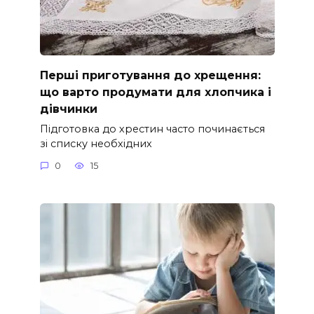
Перші приготування до хрещення:
що варто продумати для хлопчика і
дівчинки
Підготовка до хрестин часто починається
зі списку необхідних
0
15