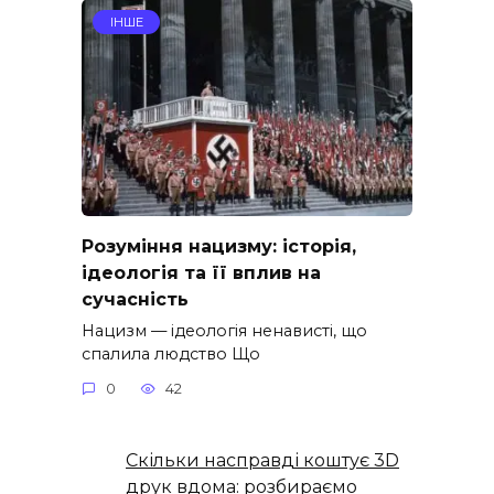
ІНШЕ
Розуміння нацизму: історія,
ідеологія та її вплив на
сучасність
Нацизм — ідеологія ненависті, що
спалила людство Що
0
42
Скільки насправді коштує 3D
друк вдома: розбираємо