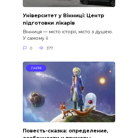
Університет у Вінниці: Центр
підготовки лікарів
Вінниця — місто історії, місто з душею.
У самому її
0
377
ЛАЙФ
Повесть-сказка: определение,