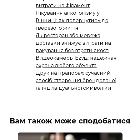
витрати на філамент
Лікування алкоголізму у
Вінниці: як повернутись до
тверезого життя
Як ресторан або мережа
доставки знижує витрати на
пакування без втрати якості
Видеокамеры Ezviz: надежная
охрана любого объекта
Друк на прапорах: сучасний
спосіб створення брендованої
та індивідуальної символіки
Вам також може сподобатися