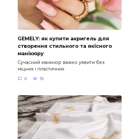
GEMELY: як купити акригель для
створення стильного та якісного
манікюру
Сучасний манікюр важко уявити без
міцних і пластичних
0
15