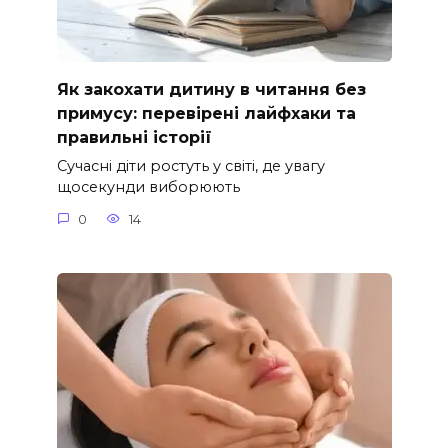
Як закохати дитину в читання без
примусу: перевірені лайфхаки та
правильні історії
Сучасні діти ростуть у світі, де увагу
щосекунди виборюють
0
14