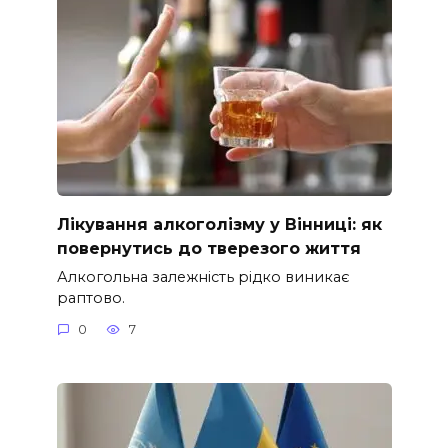
Лікування алкоголізму у Вінниці: як
повернутись до тверезого життя
Алкогольна залежність рідко виникає
раптово.
0
7