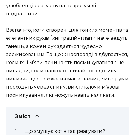
улюбленці реагують на незрозумілі
подразники.
Взагалі-то, коти створені для тонких моментів та
елегантних рухів. Їхні граційні лапи наче ведуть
танець, а кожен рух здається чудесно
зрежисованим. Та що ж насправді відбувається,
коли їхні м’язи починають посмикуватися? Це
випадки, коли навколо звичайного дотику
виникає щось схоже на магію: невидимі струми
проходять через спину, викликаючи м’язові
посмикування, які можуть навіть налякати.
Зміст
Що змушує котів так реагувати?