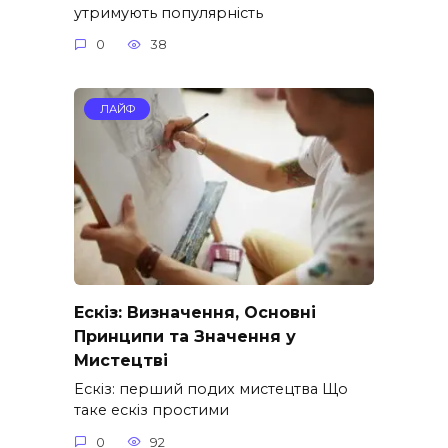
утримують популярність
0
38
ЛАЙФ
Ескіз: Визначення, Основні
Принципи та Значення у
Мистецтві
Ескіз: перший подих мистецтва Що
таке ескіз простими
0
92