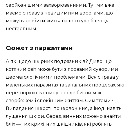
серйознішими захворюваннями. Тут ми вже
маємо справу з невидимими ворогами, що
можуть зробити життя вашого улюбленця
нестерпним.
Сюжет з паразитами
А як щодо шкірних подразників? Диво, що
котячий світ може бути зіпсований суворими
дерматологічними проблемами. Вся справа у
маленьких паразитах та запальних процесах, які
перетворюють спину в поле битви між
свербежем і спокійним життям. Симптоми?
Випадання шерсті, почервоніння, а іноді навіть
лущення шкіри. Серед винних можемо знайти
бліх — тих крихітних шкідників, які роблять