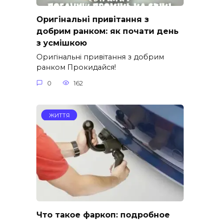
Оригінальні привітання з
добрим ранком: як почати день
з усмішкою
Оригінальні привітання з добрим
ранком Прокидайся!
0
162
ЖИТТЯ
Что такое фаркоп: подробное