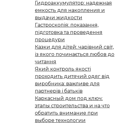
Гидроаккумулятор: надежная
емкость для накопления и
выдачи жидкости
Гастроскопія: показання,
підготовка та проведення
процедури
Казки для дітей: чарівний світ,
із якого починається любов до
читання
Який контроль якості
проходить дитячий одяг від
виробника: важливе для
партнерів і батьків
Каркасный дом под ключ:
этапы строительства и на что
обратить внимание при
выборе технологии