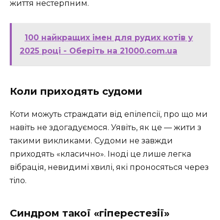
життя нестерпним.
100 найкращих імен для рудих котів у
2025 році - Оберіть на 21000.com.ua
Коли приходять судоми
Коти можуть страждати від епілепсії, про що ми
навіть не здогадуємося. Уявіть, як це — жити з
такими викликами. Судоми не завжди
приходять «класично». Іноді це лише легка
вібрація, невидимі хвилі, які проносяться через
тіло.
Синдром такої «гіперестезії»