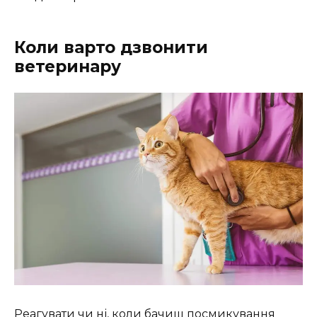
Коли варто дзвонити
ветеринару
Реагувати чи ні, коли бачиш посмикування