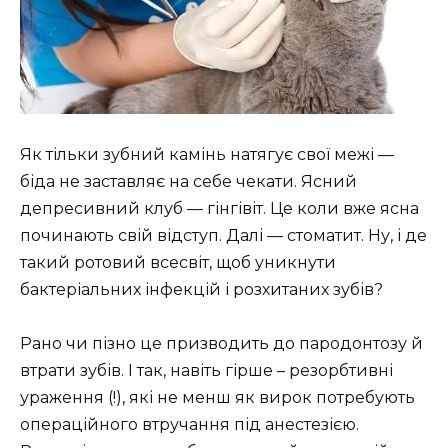
Як тільки зубний камінь натягує свої межі —
біда не заставляє на себе чекати. Ясний
депресивний клуб — гінгівіт. Це коли вже ясна
починають свій відступ. Далі — стоматит. Ну, і де
такий ротовий всесвіт, щоб уникнути
бактеріальних інфекцій і розхитаних зубів?
Рано чи пізно це призводить до пародонтозу й
втрати зубів. І так, навіть гірше – резорбтивні
ураження (!), які не менш як вирок потребують
операційного втручання під анестезією.