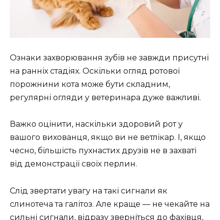
Ознаки захворювання зубів не завжди присутні
на ранніх стадіях. Оскільки огляд ротової
порожнини кота може бути складним,
регулярні огляди у ветеринара дуже важливі.
Важко оцінити, наскільки здоровий рот у
вашого вихованця, якщо ви не ветлікар. І, якщо
чесно, більшість пухнастих друзів не в захваті
від демонстрації своїх перлин.
Слід звертати увагу на такі сигнали як
слинотеча та галітоз. Але краще — не чекайте на
сильні сигнали, відразу зверніться до фахівця,