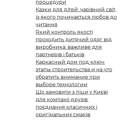
процедури
Казки для дітей: чарівний світ,
із якого починається любов до
читання
Який контроль якості
проходить дитячий одяг від
виробника: важливе для
партнерів і батьків
Каркасный дом под ключ:
этапы строительства и на что
обратить внимание при
выборе технологии
Що замовити з піци у Києві
для компанії друзів:
поєднання класичних і
оригінальних смаків