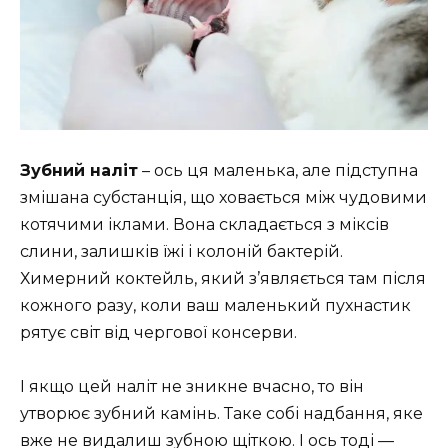
Зубний наліт
– ось ця маленька, але підступна
змішана субстанція, що ховається між чудовими
котячими іклами. Вона складається з міксів
слини, залишків їжі і колоній бактерій.
Химерний коктейль, який з’являється там після
кожного разу, коли ваш маленький пухнастик
рятує світ від чергової консерви.
І якщо цей наліт не зникне вчасно, то він
утворює зубний камінь. Таке собі надбання, яке
вже не видалиш зубною щіткою. І ось тоді —