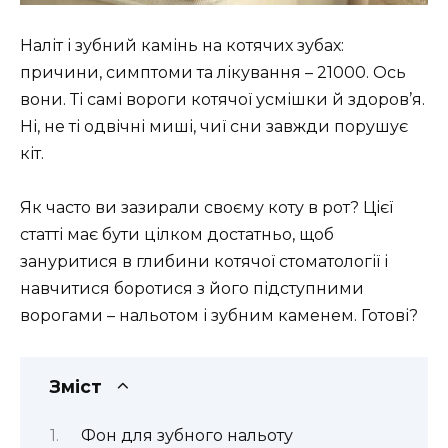
Наліт і зубний камінь на котячих зубах:
причини, симптоми та лікування – 21000. Ось
вони. Ті самі вороги котячої усмішки й здоров’я.
Ні, не ті одвічні миші, чиї сни завжди порушує
кіт.
Як часто ви зазирали своєму коту в рот? Цієї
статті має бути цілком достатньо, щоб
зануритися в глибини котячої стоматології і
навчитися боротися з його підступними
ворогами – нальотом і зубним каменем. Готові?
Зміст
Фон для зубного нальоту