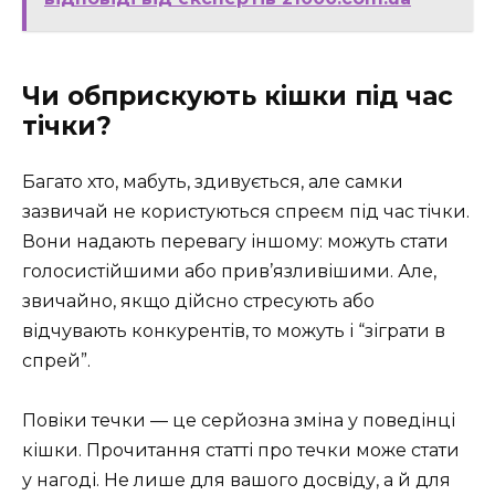
Чи обприскують кішки під час
тічки?
Багато хто, мабуть, здивується, але самки
зазвичай не користуються спреєм під час тічки.
Вони надають перевагу іншому: можуть стати
голосистійшими або прив’язливішими. Але,
звичайно, якщо дійсно стресують або
відчувають конкурентів, то можуть і “зіграти в
спрей”.
Повіки течки — це серйозна зміна у поведінці
кішки. Прочитання статті про течки може стати
у нагоді. Не лише для вашого досвіду, а й для