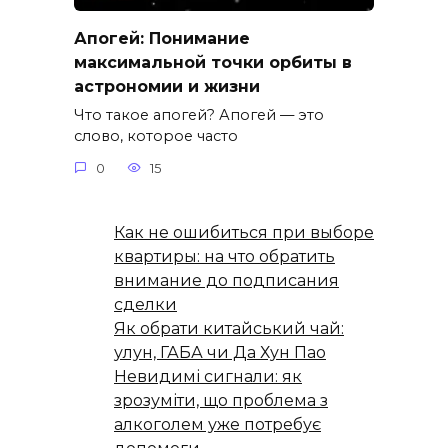
Апогей: Понимание
максимальной точки орбиты в
астрономии и жизни
Что такое апогей? Апогей — это
слово, которое часто
0
15
Как не ошибиться при выборе
квартиры: на что обратить
внимание до подписания
сделки
Як обрати китайський чай:
улун, ГАБА чи Да Хун Пао
Невидимі сигнали: як
зрозуміти, що проблема з
алкоголем уже потребує