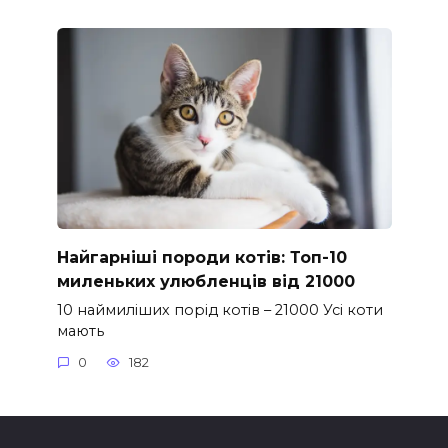
Найгарніші породи котів: Топ-10
миленьких улюбленців від 21000
10 наймиліших порід котів – 21000 Усі коти
мають
0
182