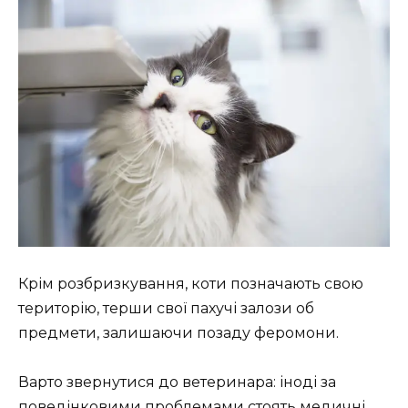
Крім розбризкування, коти позначають свою
територію, терши свої пахучі залози об
предмети, залишаючи позаду феромони.
Варто звернутися до ветеринара: іноді за
поведінковими проблемами стоять медичні.