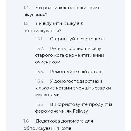
Чи розпилюють кішки після
лікування?
Як відучити кішку від
обприскування?
Стерилізуйте свого кота
Ретельно очистіть сечу
старого кота ферментативним
очисником
Ремонтуйте свій лоток
У домогосподарствах з
кількома котами зменшіть сварки
між котами
Використовуйте продукт із
феромонами, як Feliway
Додаткова допомога для
обприскування котів