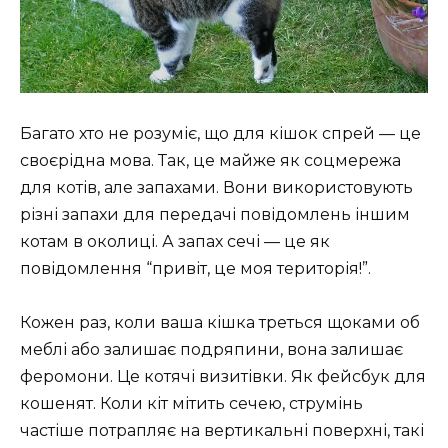
Багато хто не розуміє, що для кішок спрей — це
своєрідна мова. Так, це майже як соцмережа
для котів, але запахами. Вони використовують
різні запахи для передачі повідомлень іншим
котам в околиці. А запах сечі — це як
повідомлення “привіт, це моя територія!”.
Кожен раз, коли ваша кішка треться щоками об
меблі або залишає подряпини, вона залишає
феромони. Це котячі визитівки. Як фейсбук для
кошенят. Коли кіт мітить сечею, струмінь
частіше потрапляє на вертикальні поверхні, такі