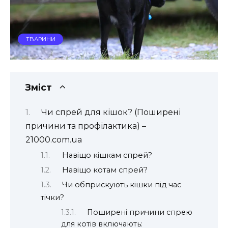
ТВАРИНИ
Зміст
Чи спрей для кішок? (Поширені
причини та профілактика) –
21000.com.ua
Навіщо кішкам спрей?
Навіщо котам спрей?
Чи обприскують кішки під час
тічки?
Поширені причини спрею
для котів включають: