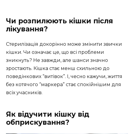
Чи розпилюють кішки після
лікування?
Стерилізація докорінно може змінити звички
кішки. Чи означає це, що всі проблеми
зникнуть? Не завжди, але шанси значно
зростають. Кішка стає менш схильною до
поведінкових “витівок”. І, чесно кажучи, життя
без котячого “маркера” стає спокійнішим для
всіх учасників.
Як відучити кішку від
обприскування?