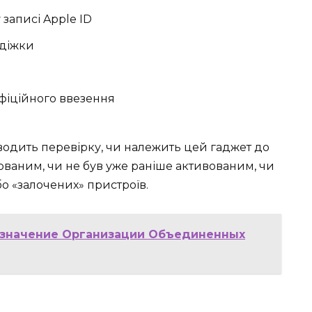
записі Apple ID
адіжки
фіційного ввезення
одить перевірку, чи належить цей гаджет до
кованим, чи не був уже раніше активованим, чи
о «залочених» пристроїв.
и значение Организации Объединенных