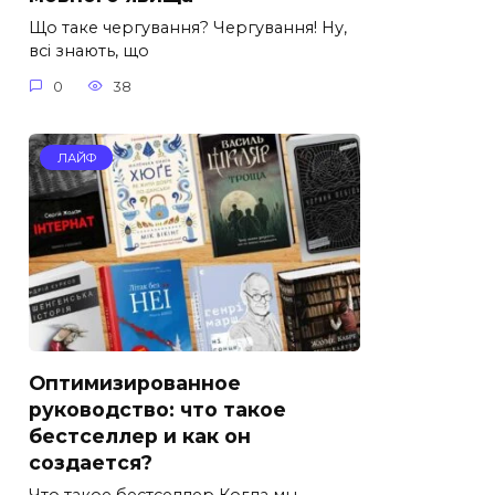
Що таке чергування? Чергування! Ну,
всі знають, що
0
38
ЛАЙФ
Оптимизированное
руководство: что такое
бестселлер и как он
создается?
Что такое бестселлер Когда мы