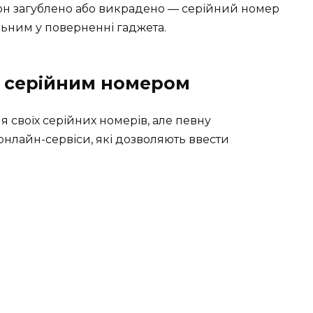
он загублено або викрадено — серійний номер
льним у поверненні гаджета.
а серійним номером
 своїх серійних номерів, але певну
онлайн-сервіси, які дозволяють ввести