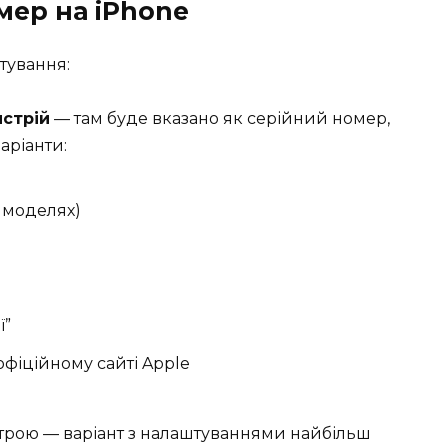
мер на iPhone
тування:
стрій
— там буде вказано як серійний номер,
варіанти:
х моделях)
ї”
офіційному сайті Apple
трою — варіант з налаштуваннями найбільш