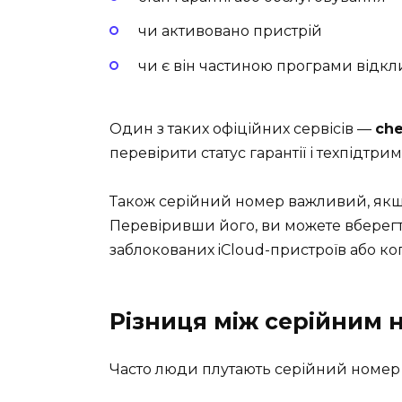
чи активовано пристрій
чи є він частиною програми відк
Один з таких офіційних сервісів —
che
перевірити статус гарантії і техпідтр
Також серійний номер важливий, якщ
Перевіривши його, ви можете вберегти
заблокованих iCloud-пристроїв або коп
Різниця між серійним н
Часто люди плутають серійний номер з 