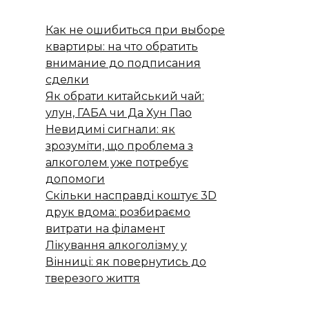
Как не ошибиться при выборе
квартиры: на что обратить
внимание до подписания
сделки
Як обрати китайський чай:
улун, ГАБА чи Да Хун Пао
Невидимі сигнали: як
зрозуміти, що проблема з
алкоголем уже потребує
допомоги
Скільки насправді коштує 3D
друк вдома: розбираємо
витрати на філамент
Лікування алкоголізму у
Вінниці: як повернутись до
тверезого життя