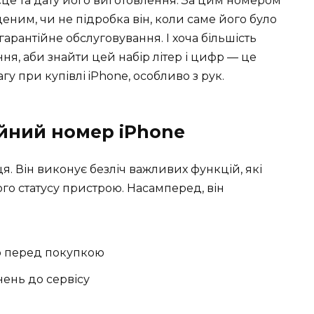
це та дату його виготовлення. За цим номером
еним, чи не підробка він, коли саме його було
гарантійне обслуговування. І хоча більшість
ня, аби знайти цей набір літер і цифр — це
гу при купівлі iPhone, особливо з рук.
ійний номер iPhone
я. Він виконує безліч важливих функцій, які
ого статусу пристрою. Насамперед, він
ю перед покупкою
нень до сервісу