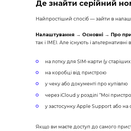
Де знайти серійний но
Найпростіший спосіб — зайти в налаш
Налаштування → Основні → Про при
так і IMEI. Але існують і альтернативні 
на лотку для SIM-карти (у старіши
на коробці від пристрою
у чеку або документі про купівлю
через iCloud у розділі “Мої пристро
у застосунку Apple Support або на 
Якщо ви маєте доступ до самого прис