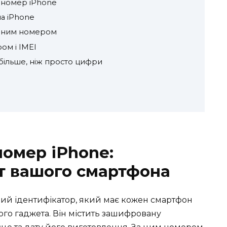
 номер iPhone
а iPhone
ійним номером
ом і IMEI
більше, ніж просто цифри
номер iPhone:
т вашого смартфона
ий ідентифікатор, який має кожен смартфон
ого гаджета. Він містить зашифровану