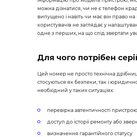
інформацію про модель пристрою, міс
можна дізнатися, чи не є телефон крад
випущено і навіть чи має він право на 
користувачів не заглядає у налаштуван
одне з перших, на що слід звертати ува
Для чого потрібен сер
Цей номер не просто технічна дрібниц
стосуються як безпеки, так і юридичн
необхідний у таких ситуаціях:
перевірка автентичності пристро
доступ до історії ремонту або звер
визначення гарантійного статусу