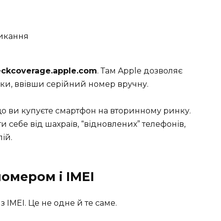
ликання
ckcoverage.apple.com
. Там Apple дозволяє
имки, ввівши серійний номер вручну.
о ви купуєте смартфон на вторинному ринку.
 себе від шахраїв, “відновлених” телефонів,
ій.
омером і IMEI
IMEI. Це не одне й те саме.