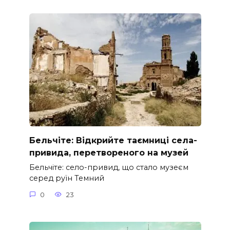
Бельчіте: Відкрийте таємниці села-
привида, перетвореного на музей
Бельчіте: село-привид, що стало музеєм
серед руїн Темний
0
23