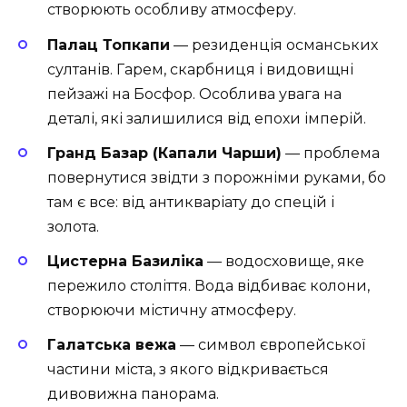
створюють особливу атмосферу.
Палац Топкапи
— резиденція османських
султанів. Гарем, скарбниця і видовищні
пейзажі на Босфор. Особлива увага на
деталі, які залишилися від епохи імперій.
Гранд Базар (Капали Чарши)
— проблема
повернутися звідти з порожніми руками, бо
там є все: від антикваріату до спецій і
золота.
Цистерна Базиліка
— водосховище, яке
пережило століття. Вода відбиває колони,
створюючи містичну атмосферу.
Галатська вежа
— символ європейської
частини міста, з якого відкривається
дивовижна панорама.