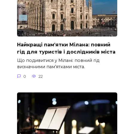
Найкращі пам’ятки Мілана: повний
гід для туристів і дослідників міста
Що подивитися у Мілані: повний гід
визначними пам’ятками міста.
0
22