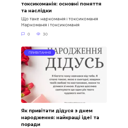
токсикоманія: основні поняття
та наслідки
Що таке наркоманія і токсикоманія
Наркоманія і токсикоманія
0
30
ПРИВІТАННЯ
Як привітати дідуся з днем
народження: найкращі ідеї та
поради