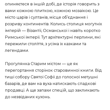
опиняєтеся в іншій добі, де історія говорить з
вами кожною плиткою, кожною мозаїкою. Це
місто царів і султанів, місце об’єднання і
розриву континентів. Колись столиця могутніх
імперій — Візантії, Османської і навіть коротко
Римської імперії. Тут архітектурні перлини, які
пережили століття, з усіма їх казками та
легендами.
Прогулянка Старим містом — це як
перегортання сторінок старовинної книги. Від
тиші собору Святої Софії до голосної метушні
базарів, де вам на вуха натискають спадкові
продавці. А ще запахи спецій, що закликають
до незвіданих кухонь.