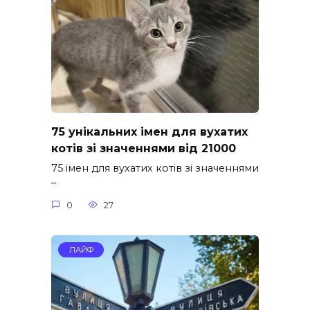
75 унікальних імен для вухатих
котів зі значеннями від 21000
75 імен для вухатих котів зі значеннями
–
0
27
ЛАЙФ