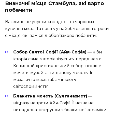
Визначні місця Стамбула, які варто
побачити
Важливо не упустити жодного з чарівних
куточків міста. Та навіть у найобмеженіші строки
є місця, які вам слід обов’язково побачити:
Собор Святої Софії (Айя-Софія)
— ніби
історія сама матеріалізується перед вами.
Колишній християнський собор, пізніше
мечеть, музей, а нині знову мечеть. Її
мозаїки та масштаб змінюють
світосприйняття.
Блакитна мечеть (Султанахмет)
—
відразу напроти Айя-Софії. Її назва не
випадкова: візерунки з блакитної кераміки