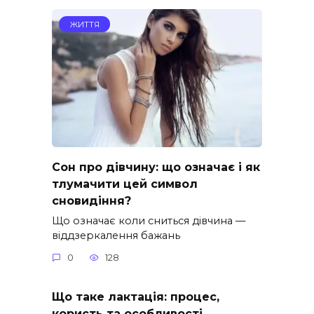
ЖИТТЯ
Сон про дівчину: що означає і як
тлумачити цей символ
сновидіння?
Що означає коли сниться дівчина —
віддзеркалення бажань
0
128
Що таке лактація: процес,
користь та особливості