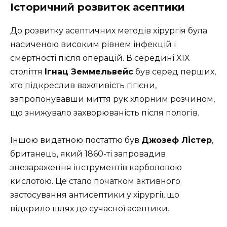
Історичний розвиток асептики
До розвитку асептичних методів хірургія була
насиченою високим рівнем інфекцій і
смертності після операцій. В середині XIX
століття
Ігнац Земмельвейс
був серед перших,
хто підкреслив важливість гігієни,
запропонувавши миття рук хлорним розчином,
що знижувало захворюваність після пологів.
Іншою видатною постаттю був
Джозеф Лістер
,
британець, який 1860-ті запровадив
знезараження інструментів карболовою
кислотою. Це стало початком активного
застосування антисептики у хірургії, що
відкрило шлях до сучасної асептики.