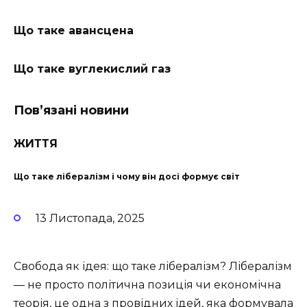
Що таке авансцена
Що таке вуглекислий газ
Пов’язані новини
ЖИТТЯ
Що таке лібералізм і чому він досі формує світ
13 Листопада, 2025
Свобода як ідея: що таке лібералізм? Лібералізм
— не просто політична позиція чи економічна
теорія, це одна з провідних ідей, яка формувала