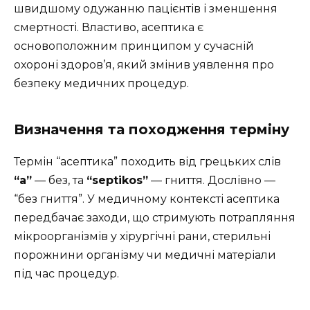
швидшому одужанню пацієнтів і зменшення
смертності. Властиво, асептика є
основоположним принципом у сучасній
охороні здоров’я, який змінив уявлення про
безпеку медичних процедур.
Визначення та походження терміну
Термін “асептика” походить від грецьких слів
“a”
— без, та
“septikos”
— гниття. Дослівно —
“без гниття”. У медичному контексті асептика
передбачає заходи, що стримують потрапляння
мікроорганізмів у хірургічні рани, стерильні
порожнини організму чи медичні матеріали
під час процедур.