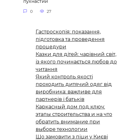
пухнастий
0
27
Гастроскопія: показання,
підготовка та проведення
процедури
Казки для дітей: чарівний світ,
із якого починається любов до
читання
Який контроль якості
проходить дитячий одяг від
виробника: важливе для
партнерів і батьків
Каркасный дом под ключ:
этапы строительства и на что
обратить внимание при
выборе технологии
Що замовити з піци у Києві