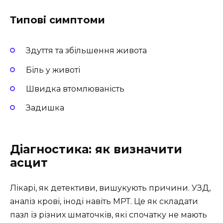
Типові симптоми
Здуття та збільшення живота
Біль у животі
Швидка втомлюваність
Задишка
Діагностика: як визначити
асцит
Лікарі, як детективи, вишукують причини. УЗД,
аналіз крові, іноді навіть МРТ. Це як складати
пазл із різних шматочків, які спочатку не мають