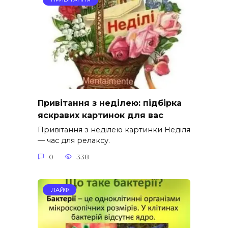
Привітання з неділею: підбірка
яскравих картинок для вас
Привітання з неділею картинки Неділя
— час для релаксу.
0
338
ЛАЙФ