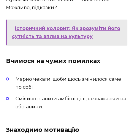
Можливо, підказки?
Історичний колорит: Як зрозуміти його
сутність та вплив на культуру
Вчимося на чужих помилках
Марно чекати, щоби щось змінилося саме
по собі.
Сміливо ставити амбітні цілі, незважаючи на
обставини.
Знаходимо мотивацію