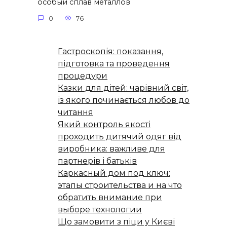
особый сплав металлов
0
76
Гастроскопія: показання,
підготовка та проведення
процедури
Казки для дітей: чарівний світ,
із якого починається любов до
читання
Який контроль якості
проходить дитячий одяг від
виробника: важливе для
партнерів і батьків
Каркасный дом под ключ:
этапы строительства и на что
обратить внимание при
выборе технологии
Що замовити з піци у Києві