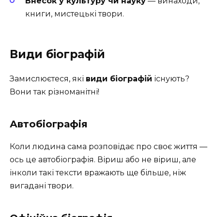
Внесок у культуру чи науку
— винаходи,
книги, мистецькі твори.
Види біографій
Замислюєтеся, які
види біографій
існують?
Вони так різноманітні!
Автобіографія
Коли людина сама розповідає про своє життя —
ось це автобіографія. Віриш або не віриш, але
інколи такі тексти вражають ще більше, ніж
вигадані твори.