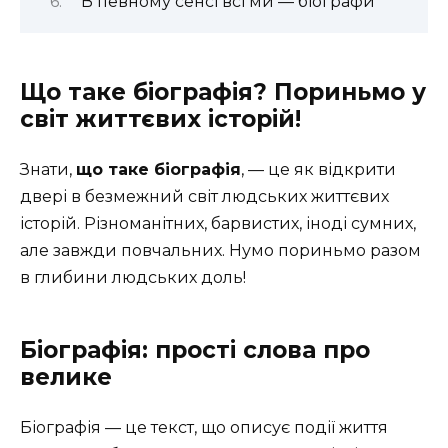
В певному сенсі всі ми — біографи
Що таке біографія? Пориньмо у
світ життєвих історій!
Знати,
що таке біографія
, — це як відкрити
двері в безмежний світ людських життєвих
історій. Різноманітних, барвистих, іноді сумних,
але завжди повчальних. Нумо пориньмо разом
в глибини людських доль!
Біографія: прості слова про
велике
Біографія — це текст, що описує події життя