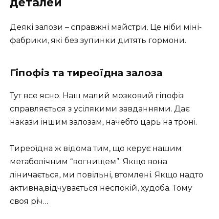
деталей
Деякі залози – справжні майстри. Це ніби міні-
фабрики, які без зупинки дитять гормони.
Гіпофіз та тиреоїдна залоза
Тут все ясно. Наш малий мозковий гіпофіз
справляється з усілякими завданнями. Дає
накази іншим залозам, начебто царь на троні.
Тиреоїдна ж відома тим, що керує нашим
метаболічним “вогнищем”. Якщо вона
ліничається, ми повільні, втомлені. Якщо надто
активна,відчувається неспокій, худоба. Тому
своя річ…