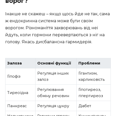
ворог?
Інакше не скажеш – якщо щось йде не так, сама
ж ендокринна система може бути своїм
ворогом. Різноманіття захворювань від неї
йдуть, коли гормони перевертаються з ніг на
голову. Якась дисбалансна гармидерія.
Залоза
Основні функції
Проблеми
Регуляція інших
Гігантизм,
Гіпофіз
залоз
карликовість
Регулювання
Гіпотиреоз,
Тиреоїдна
обміну речовин
гіпертиреоз
Панкреас
Регуляція цукру
Діабет
Наднирники
Гормони стресу
Кушингічсудн.