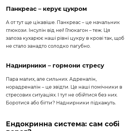
Панкреас – керує цукром
А от тут ще цікавіше. Панкреас – це начальник
глюкози. Інсулін від неї! Глюкагон – теж. Ця
залоза кухарює наші рівні цукру в крові так, щоб
не стало занадто солодко пагубно.
Наднирники – гормони стресу
Пара малих, але сильних. Адреналін,
норадреналін – це звідти. Це наші помічники в
стресових ситуаціях. І тут не обійтися без них.
Боротися або бігти? Наднирники підкажуть.
Ендокринна система: сам собі