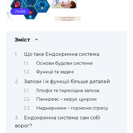
ЛАЙФ
Зміст
Що таке Ендокринна система
Основи будови системи
Функції та задачі
Залози і їх функції: більше деталей
Гіпофіз та тиреоїдна залоза
Панкреас – керує цукром
Наднирники – гормони стресу
Ендокринна система: сам собі
ворог?