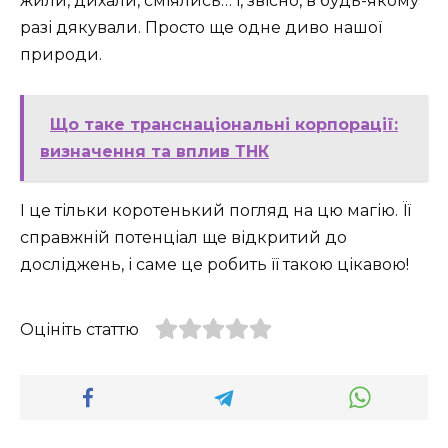
жили, дихали, сміялись… і, звісно, в будь-якому
разі дякували. Просто ще одне диво нашої
природи.
Що таке транснаціональні корпорації:
визначення та вплив ТНК
І це тільки коротенький погляд на цю магію. Її
справжній потенціал ще відкритий до
досліджень, і саме це робить її такою цікавою!
Оцініть статтю