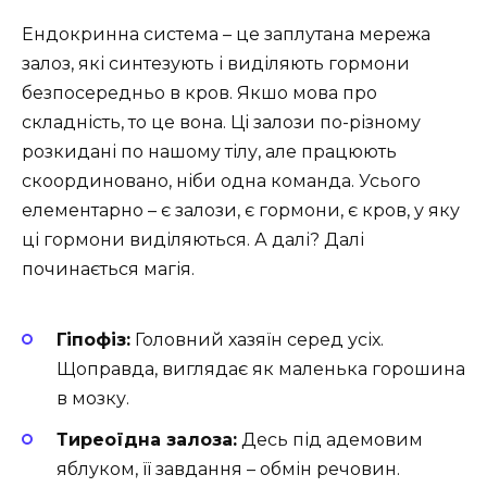
Ендокринна система – це заплутана мережа
залоз, які синтезують і виділяють гормони
безпосередньо в кров. Якшо мова про
складність, то це вона. Ці залози по-різному
розкидані по нашому тілу, але працюють
скоординовано, ніби одна команда. Усього
елементарно – є залози, є гормони, є кров, у яку
ці гормони виділяються. А далі? Далі
починається магія.
Гіпофіз:
Головний хазяїн серед усіх.
Щоправда, виглядає як маленька горошина
в мозку.
Тиреоїдна залоза:
Десь під адемовим
яблуком, її завдання – обмін речовин.