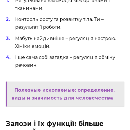
Регульована взаємодія між органами і
тканинами.
Контроль росту та розвитку тіла. Ти –
результат її роботи.
Мабуть найдивніше – регуляція настрою.
Хіміки емоцій.
І ще сама собі загадка – регуляція обміну
речовин.
Полезные ископаемые: определение,
виды и значимость для человечества
Залози і їх функції: більше