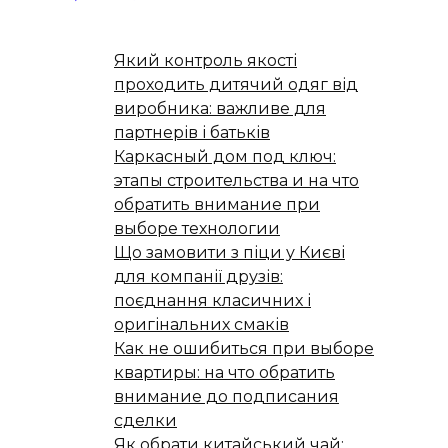
Який контроль якості
проходить дитячий одяг від
виробника: важливе для
партнерів і батьків
Каркасный дом под ключ:
этапы строительства и на что
обратить внимание при
выборе технологии
Що замовити з піци у Києві
для компанії друзів:
поєднання класичних і
оригінальних смаків
Как не ошибиться при выборе
квартиры: на что обратить
внимание до подписания
сделки
Як обрати китайський чай: