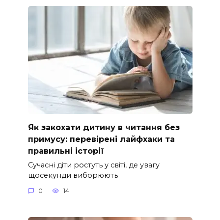
Як закохати дитину в читання без
примусу: перевірені лайфхаки та
правильні історії
Сучасні діти ростуть у світі, де увагу
щосекунди виборюють
0
14