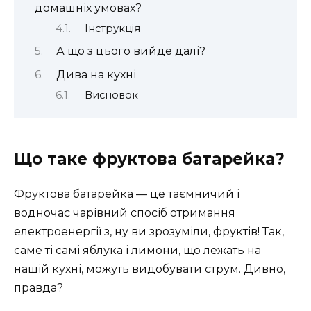
домашніх умовах?
Інструкція
А що з цього вийде далі?
Дива на кухні
Висновок
Що таке фруктова батарейка?
Фруктова батарейка — це таємничий і
водночас чарівний спосіб отримання
електроенергії з, ну ви зрозуміли, фруктів! Так,
саме ті самі яблука і лимони, що лежать на
нашій кухні, можуть видобувати струм. Дивно,
правда?