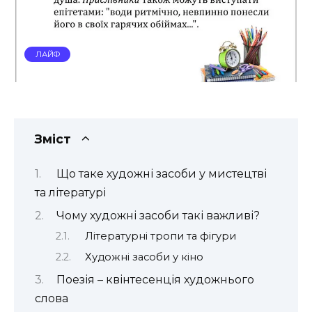
ЛАЙФ
Зміст
Що таке художні засоби у мистецтві
та літературі
Чому художні засоби такі важливі?
Літературні тропи та фігури
Художні засоби у кіно
Поезія – квінтесенція художнього
слова