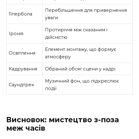
Перебільшення для привернення
Гіпербола
уваги
Протиріччя між сказаним і
Іронія
дійсністю
Елемент монтажу, що формує
Освітлення
атмосферу
Кадрування
Обраний обсяг сцени у кадрі
Музичний фон, що підкреслює
Саундтрек
події
Висновок: мистецтво з-поза
меж часів