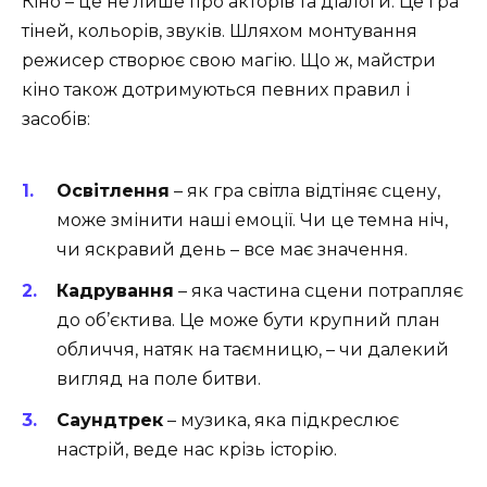
Кіно – це не лише про акторів та діалоги. Це гра
тіней, кольорів, звуків. Шляхом монтування
режисер створює свою магію. Що ж, майстри
кіно також дотримуються певних правил і
засобів:
Освітлення
– як гра світла відтіняє сцену,
може змінити наші емоції. Чи це темна ніч,
чи яскравий день – все має значення.
Кадрування
– яка частина сцени потрапляє
до об’єктива. Це може бути крупний план
обличчя, натяк на таємницю, – чи далекий
вигляд на поле битви.
Саундтрек
– музика, яка підкреслює
настрій, веде нас крізь історію.