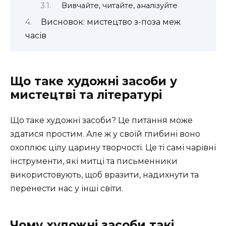
Вивчайте, читайте, аналізуйте
Висновок: мистецтво з-поза меж
часів
Що таке художні засоби у
мистецтві та літературі
Що таке художні засоби? Це питання може
здатися простим. Але ж у своїй глибині воно
охоплює цілу царину творчості. Це ті самі чарівні
інструменти, які митці та письменники
використовують, щоб вразити, надихнути та
перенести нас у інші світи.
Чому художні засоби такі