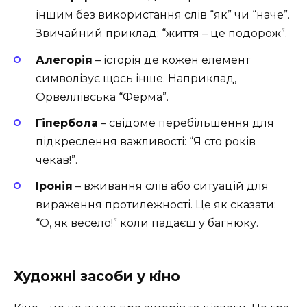
іншим без використання слів “як” чи “наче”.
Звичайний приклад: “життя – це подорож”.
Алегорія
– історія де кожен елемент
символізує щось інше. Наприклад,
Орвеллівська “Ферма”.
Гіпербола
– свідоме перебільшення для
підкреслення важливості: “Я сто років
чекав!”.
Іронія
– вживання слів або ситуацій для
вираження протилежності. Це як сказати:
“О, як весело!” коли падаєш у багнюку.
Художні засоби у кіно