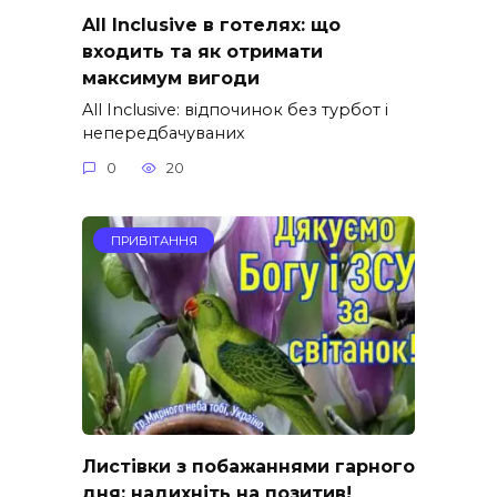
All Inclusive в готелях: що
входить та як отримати
максимум вигоди
All Inclusive: відпочинок без турбот і
непередбачуваних
0
20
ПРИВІТАННЯ
Листівки з побажаннями гарного
дня: надихніть на позитив!