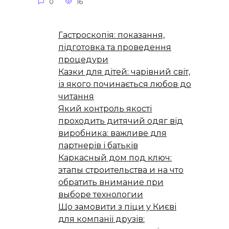
0
16
Гастроскопія: показання,
підготовка та проведення
процедури
Казки для дітей: чарівний світ,
із якого починається любов до
читання
Який контроль якості
проходить дитячий одяг від
виробника: важливе для
партнерів і батьків
Каркасный дом под ключ:
этапы строительства и на что
обратить внимание при
выборе технологии
Що замовити з піци у Києві
для компанії друзів: