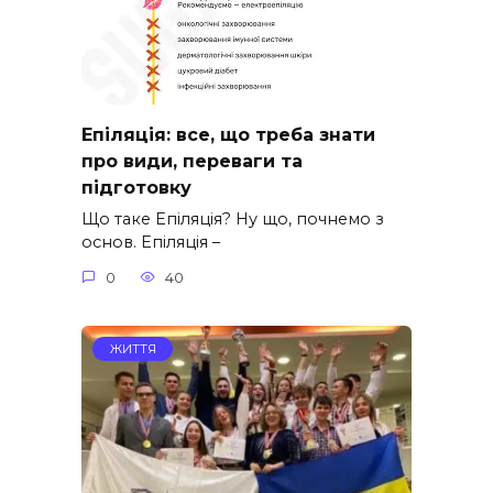
Епіляція: все, що треба знати
про види, переваги та
підготовку
Що таке Епіляція? Ну що, почнемо з
основ. Епіляція –
0
40
ЖИТТЯ