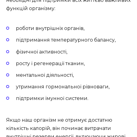
необхідні для підтримки всіх життєво важливих
функцій організму:
роботи внутрішніх органів,
підтримання температурного балансу,
фізичної активності,
росту і регенерації тканин,
ментальної діяльності,
утримання гормональної рівноваги,
підтримки імунної системи.
Якщо наш організм не отримує достатню
кількість калорій, він починає витрачати
внутрішні резерви енергії, включаючи жирові