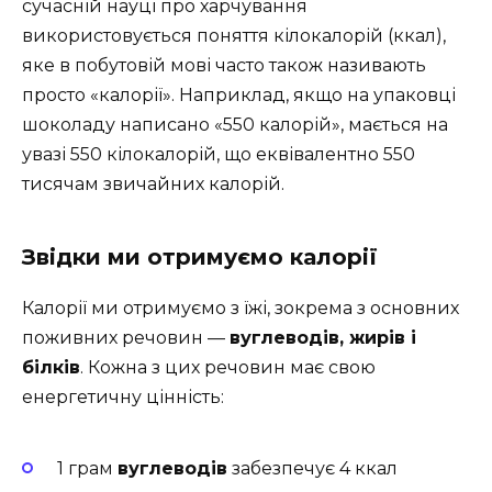
сучасній науці про харчування
використовується поняття кілокалорій (ккал),
яке в побутовій мові часто також називають
просто «калорії». Наприклад, якщо на упаковці
шоколаду написано «550 калорій», мається на
увазі 550 кілокалорій, що еквівалентно 550
тисячам звичайних калорій.
Звідки ми отримуємо калорії
Калорії ми отримуємо з їжі, зокрема з основних
поживних речовин —
вуглеводів, жирів і
білків
. Кожна з цих речовин має свою
енергетичну цінність:
1 грам
вуглеводів
забезпечує 4 ккал