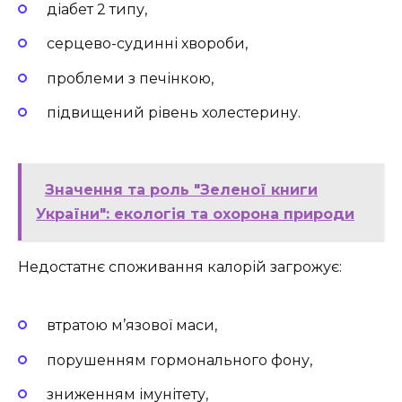
діабет 2 типу,
серцево-судинні хвороби,
проблеми з печінкою,
підвищений рівень холестерину.
Значення та роль "Зеленої книги
України": екологія та охорона природи
Недостатнє споживання калорій загрожує:
втратою м’язової маси,
порушенням гормонального фону,
зниженням імунітету,